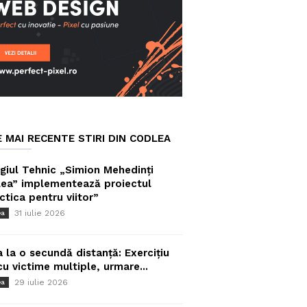
E MAI RECENTE STIRI DIN CODLEA
giul Tehnic „Simion Mehedinți
ea” implementează proiectul
ctica pentru viitor”
31 iulie 2026
ea
a la o secundă distanță: Exercițiu
cu victime multiple, urmare...
29 iulie 2026
ea