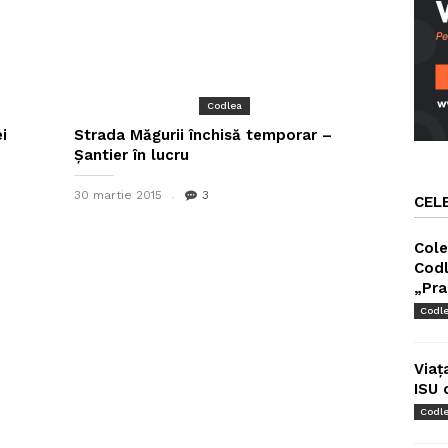
Codlea
i
Strada Măgurii închisă temporar –
Șantier în lucru
30 martie 2015
3
CEL
Cole
Codl
„Pra
Codl
Viaț
ISU 
Codl