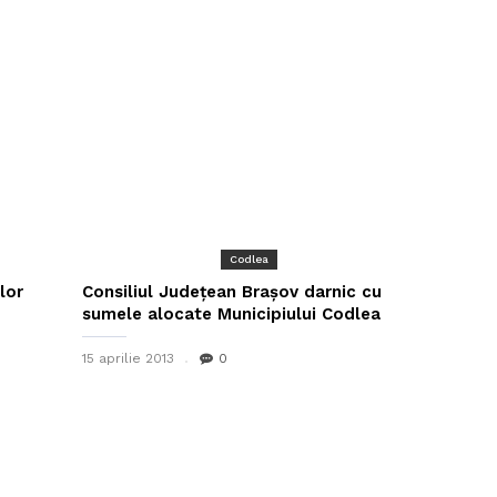
Codlea
lor
Consiliul Judeţean Braşov darnic cu
sumele alocate Municipiului Codlea
15 aprilie 2013
0