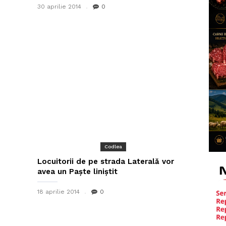
30 aprilie 2014
0
Codlea
Locuitorii de pe strada Laterală vor
avea un Paște liniștit
18 aprilie 2014
0