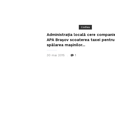
Codlea
Administrația locală cere companie
APA Brașov scoaterea taxei pentru
spălarea mașinilor...
30 mai 2015
1