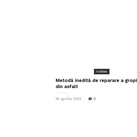
Codlea
Metodă inedită de reparare a gropi
din asfalt
16 aprilie 2013
0