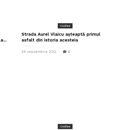
Codlea
Strada Aurel Vlaicu așteaptă primul
a...
asfalt din istoria acesteia
26 septembrie 2013
0
Codlea