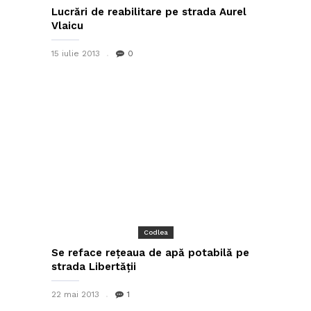
Lucrări de reabilitare pe strada Aurel
Vlaicu
15 iulie 2013
0
Codlea
Se reface reţeaua de apă potabilă pe
strada Libertăţii
22 mai 2013
1