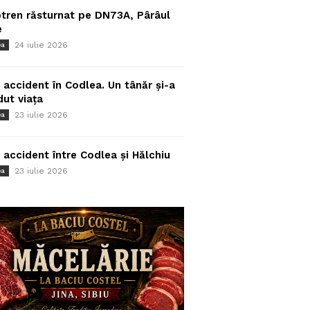
tren răsturnat pe DN73A, Pârâul
e
24 iulie 2026
ea
 accident în Codlea. Un tânăr și-a
dut viața
23 iulie 2026
ea
 accident între Codlea și Hălchiu
23 iulie 2026
ea