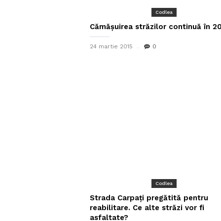
Codlea
Cămășuirea străzilor continuă în 2
24 martie 2015
0
Codlea
Strada Carpați pregătită pentru
reabilitare. Ce alte străzi vor fi
asfaltate?