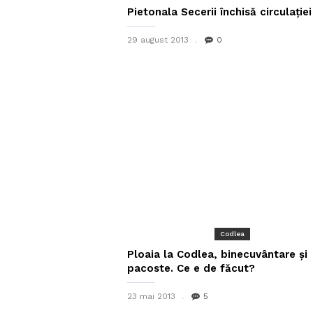
Pietonala Secerii închisă circulației
29 august 2013
0
Codlea
Ploaia la Codlea, binecuvântare şi
pacoste. Ce e de făcut?
23 mai 2013
5