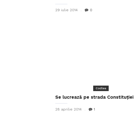
29 iulie 2014
0
Codlea
Se lucrează pe strada Constituției
28 aprilie 2014
1