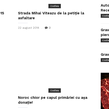
Auto
Codlea
Rec
015
Strada Mihai Viteazu de la petiție la
Codl
asfaltare
22 august 2014
3
Grav
pier
Codl
Grav
Codl
Codlea
Noroc chior pe capul primăriei cu așa
donație!