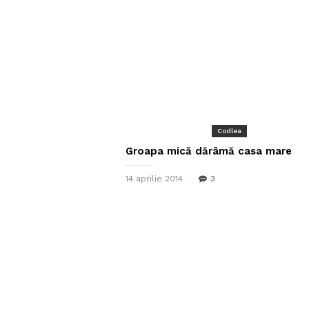
Codlea
Groapa mică dărâmă casa mare
14 aprilie 2014
3