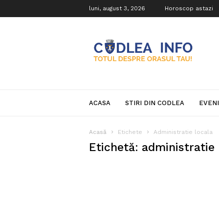
luni, august 3, 2026
Horoscop astazi
Codlea
Info
ACASA
STIRI DIN CODLEA
EVEN
Acasă
Etichete
Administratie locala
Etichetă: administratie 