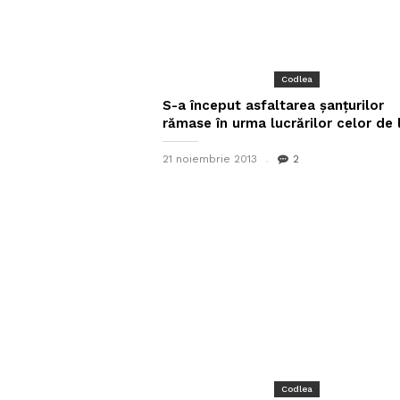
Codlea
S-a început asfaltarea șanțurilor
rămase în urma lucrărilor celor de l
21 noiembrie 2013
2
Codlea