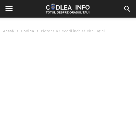
Acasă
Codlea
Pietonala Secerii închisă circulației