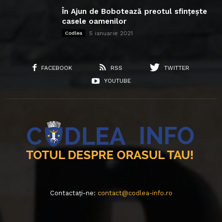
În Ajun de Bobotează preotul sfințește
casele oamenilor
5 ianuarie 2021
Codlea
FACEBOOK
RSS
TWITTER
YOUTUBE
Contactați-ne:
contact@codlea-info.ro