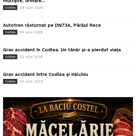
multiple, urmare...
29 iulie 2026
Codlea
Autotren răsturnat pe DN73A, Pârâul Rece
24 iulie 2026
Codlea
Grav accident în Codlea. Un tânăr și-a pierdut viața
23 iulie 2026
Codlea
Grav accident între Codlea și Hălchiu
23 iulie 2026
Codlea