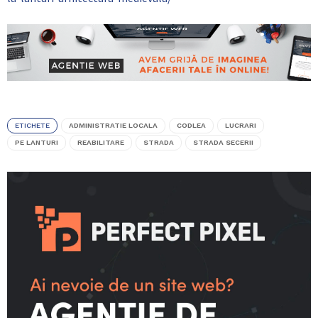
ETICHETE
ADMINISTRATIE LOCALA
CODLEA
LUCRARI
PE LANTURI
REABILITARE
STRADA
STRADA SECERII