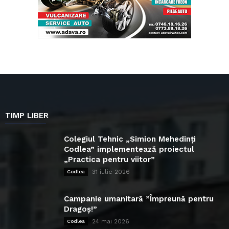
TIMP LIBER
Colegiul Tehnic „Simion Mehedinți
Codlea” implementează proiectul
„Practica pentru viitor”
31 iulie 2026
Codlea
Campanie umanitară ”Împreună pentru
Dragoș!”
24 mai 2026
Codlea