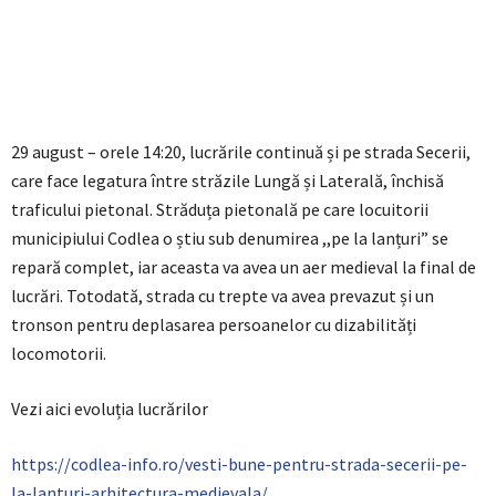
29 august – orele 14:20, lucrările continuă și pe strada Secerii,
care face legatura între străzile Lungă și Laterală, închisă
traficului pietonal. Străduța pietonală pe care locuitorii
municipiului Codlea o știu sub denumirea ,,pe la lanțuri” se
repară complet, iar aceasta va avea un aer medieval la final de
lucrări. Totodată, strada cu trepte va avea prevazut și un
tronson pentru deplasarea persoanelor cu dizabilități
locomotorii.
Vezi aici evoluția lucrărilor
https://codlea-info.ro/vesti-bune-pentru-strada-secerii-pe-
la-lanturi-arhitectura-medievala/