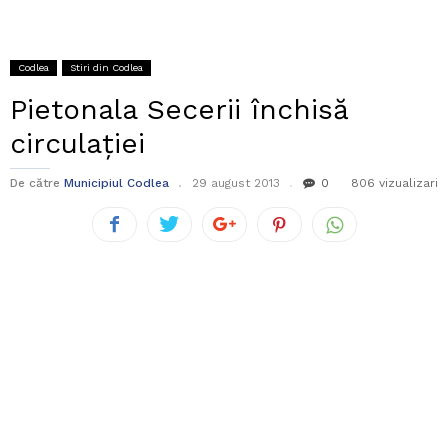
Codlea
Stiri din Codlea
Pietonala Secerii închisă
circulației
De către
Municipiul Codlea
29 august 2013
0
806 vizualizari