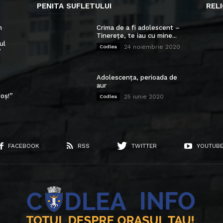
PENITA SUFLETULUI
RELI
n
Crima de a fi adolescent –
Tinerețe, te iau cu mine...
ul
24 noiembrie 2020
Codlea
”
Adolescența, perioada de
aur
oș!”
25 iunie 2020
Codlea
FACEBOOK
RSS
TWITTER
YOUTUB