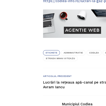
https://codlea-info.ro/lucrari-la-gaz-
ETICHETE
ADMINISTRATIE
CODLEA
STRADA MIHAI VITEAZU
ARTICOLUL PRECEDENT
Lucrări la rețeaua apă-canal pe str
Avram Iancu
Municipiul Codlea