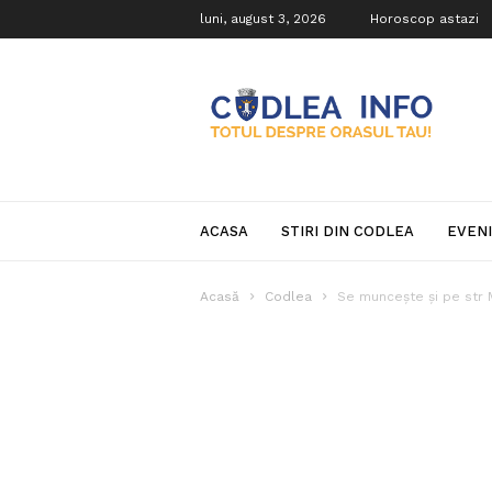
luni, august 3, 2026
Horoscop astazi
Codlea
Info
ACASA
STIRI DIN CODLEA
EVEN
Acasă
Codlea
Se muncește și pe str 