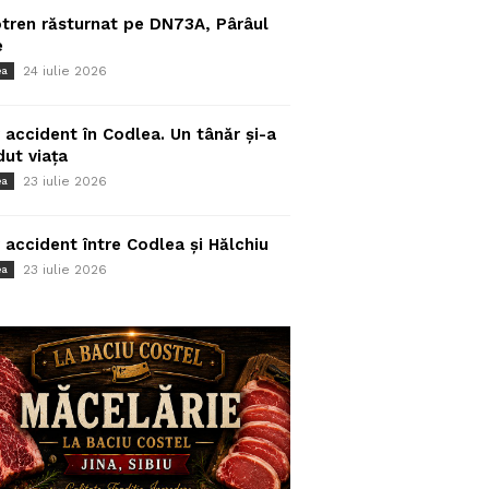
tren răsturnat pe DN73A, Pârâul
e
24 iulie 2026
ea
 accident în Codlea. Un tânăr și-a
dut viața
23 iulie 2026
ea
 accident între Codlea și Hălchiu
23 iulie 2026
ea