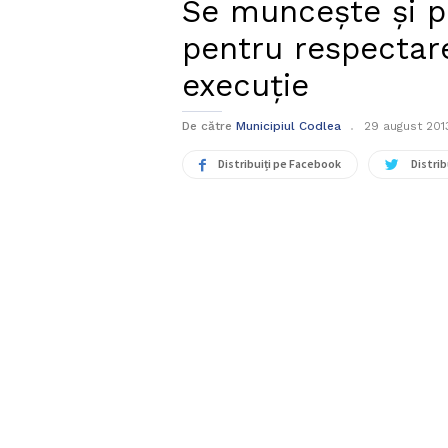
Se muncește și pe
pentru respectar
execuție
De către
Municipiul Codlea
29 august 201
Distribuiți pe Facebook
Distrib