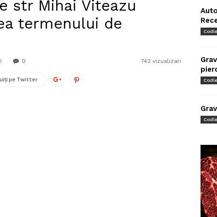
 str Mihai Viteazu
Auto
ea termenului de
Rec
Codl
Grav
3
0
742 vizualizari
pier
uiți pe Twitter
Codl
Grav
Codl