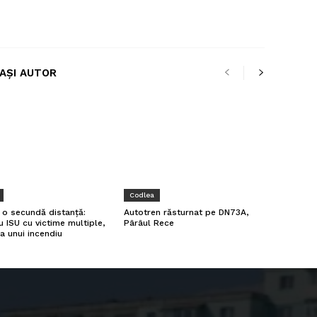
LAȘI AUTOR
Codlea
a o secundă distanță:
Autotren răsturnat pe DN73A,
u ISU cu victime multiple,
Pârâul Rece
a unui incendiu