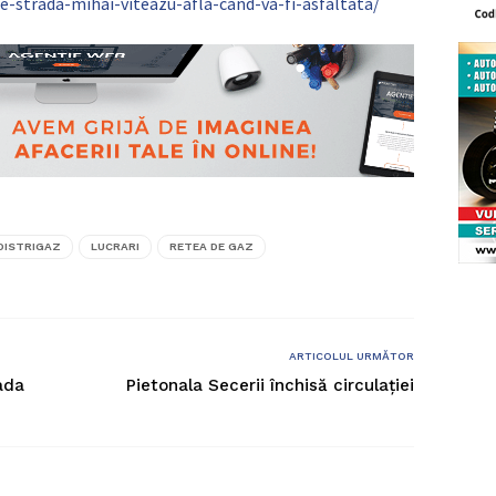
pe-strada-mihai-viteazu-afla-cand-va-fi-asfaltata/
DISTRIGAZ
LUCRARI
RETEA DE GAZ
ARTICOLUL URMĂTOR
ada
Pietonala Secerii închisă circulației