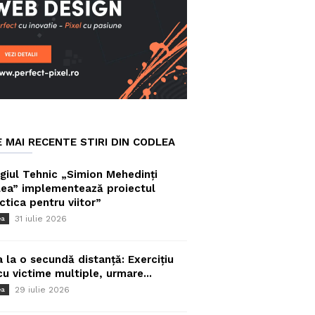
E MAI RECENTE STIRI DIN CODLEA
giul Tehnic „Simion Mehedinți
ea” implementează proiectul
ctica pentru viitor”
31 iulie 2026
ea
a la o secundă distanță: Exercițiu
cu victime multiple, urmare...
29 iulie 2026
ea