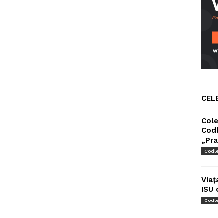
CEL
Cole
Codl
„Pra
Codl
Viaț
ISU 
Codl