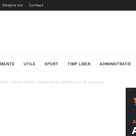
Despre noi
Contact
IMENTE
UTILE
SPORT
TIMP LIBER
ADMINISTRATIE
Mihai Viteazu pentru respectarea termenului de execuție