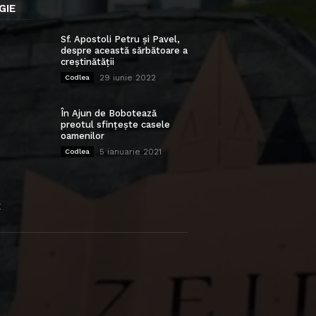
GIE
Sf. Apostoli Petru și Pavel,
despre această sărbătoare a
creștinătății
29 iunie 2022
Codlea
În Ajun de Bobotează
preotul sfințește casele
oamenilor
5 ianuarie 2021
Codlea
E