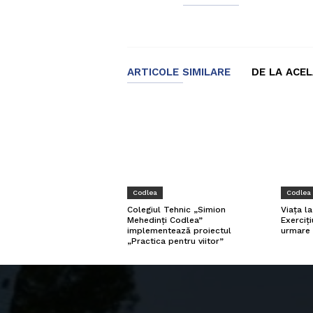
ARTICOLE SIMILARE
DE LA ACE
Codlea
Codlea
Viața l
Colegiul Tehnic „Simion
Exerciți
Mehedinți Codlea”
urmare 
implementează proiectul
„Practica pentru viitor”