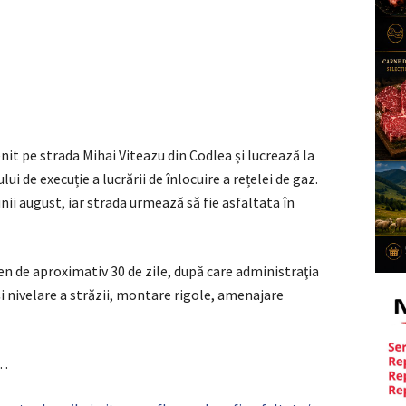
enit pe strada Mihai Viteazu din Codlea și lucrează la
 de execuție a lucrării de înlocuire a rețelei de gaz.
ii august, iar strada urmează să fie asfaltata în
en de aproximativ 30 de zile, după care administraţia
şi nivelare a străzii, montare rigole, amenajare
u…