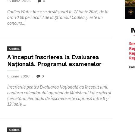
16 iunie 2026
0
Codlea Water Race se desfășoară în 27 iunie 2026, de la
ora 10.00 pe Lacul 2 de la Ștrandul Codlea și este un
concurs...
Codlea
A început înscrierea la Evaluarea
Națională. Programul examenelor
8 iunie 2026
0
Înscrierile pentru Evaluarea Națională au început luni,
conform calendarului aprobat de Ministerul Educației și
Cercetării. Perioada de înscriere este cuprinsă între 8 și
12 iunie,...
Codlea