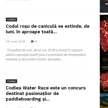
Codlea
Codul roșu de caniculă se extinde, de
luni, în aproape toată...
29 iunie 2026
0
Începând de luni, de la ora 10:00 a intrat în vigoare
pentru aproape toată țara o avertizare de temperaturi
extreme și disconfort termic deosebit...
Codlea
Codlea Water Race este un concurs
destinat pasionaților de
paddleboarding și...