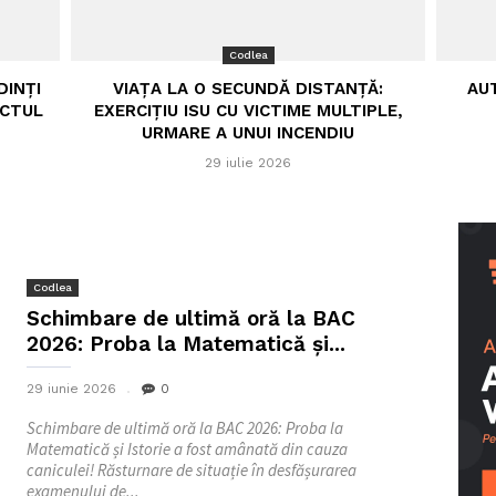
Codlea
DINȚI
VIAȚA LA O SECUNDĂ DISTANȚĂ:
AU
ECTUL
EXERCIȚIU ISU CU VICTIME MULTIPLE,
URMARE A UNUI INCENDIU
29 iulie 2026
Codlea
Schimbare de ultimă oră la BAC
2026: Proba la Matematică și...
29 iunie 2026
0
Schimbare de ultimă oră la BAC 2026: Proba la
Matematică și Istorie a fost amânată din cauza
caniculei! Răsturnare de situație în desfășurarea
examenului de...