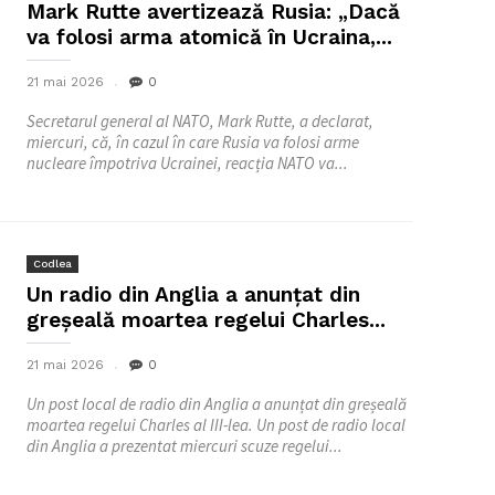
Mark Rutte avertizează Rusia: „Dacă
va folosi arma atomică în Ucraina,...
21 mai 2026
0
Secretarul general al NATO, Mark Rutte, a declarat,
miercuri, că, în cazul în care Rusia va folosi arme
nucleare împotriva Ucrainei, reacția NATO va...
Codlea
Un radio din Anglia a anunţat din
greşeală moartea regelui Charles...
21 mai 2026
0
Un post local de radio din Anglia a anunțat din greșeală
moartea regelui Charles al III-lea. Un post de radio local
din Anglia a prezentat miercuri scuze regelui...