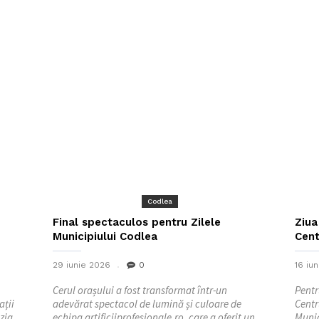
Codlea
Final spectaculos pentru Zilele
Ziua
Municipiului Codlea
Cent
29 iunie 2026
0
16 iu
Cerul orașului a fost transformat într-un
Pentr
ații
adevărat spectacol de lumină și culoare de
Centr
zia
echipa artificiiprofesionale.ro, care a oferit un
Munic