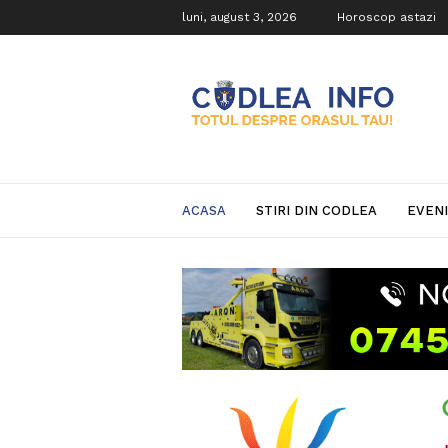
luni, august 3, 2026
Horoscop astazi
Codlea
Info
ACASA
STIRI DIN CODLEA
EVEN