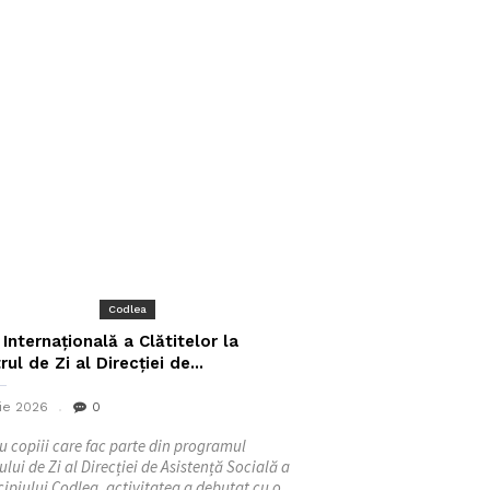
Codlea
 Internațională a Clătitelor la
rul de Zi al Direcției de...
nie 2026
0
u copiii care fac parte din programul
ului de Zi al Direcției de Asistență Socială a
ipiului Codlea, activitatea a debutat cu o