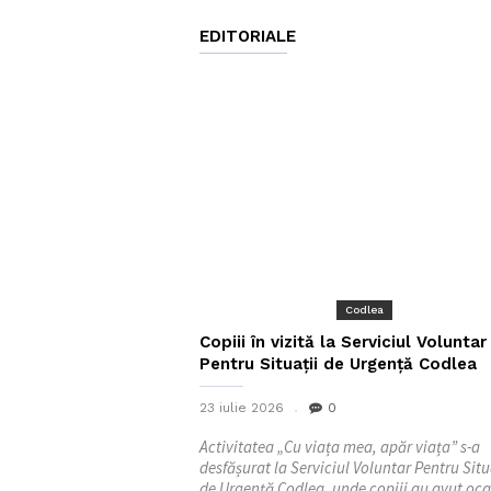
EDITORIALE
Codlea
Copiii în vizită la Serviciul Voluntar
Pentru Situații de Urgență Codlea
23 iulie 2026
0
Activitatea „Cu viața mea, apăr viața” s-a
desfășurat la Serviciul Voluntar Pentru Situ
de Urgență Codlea, unde copiii au avut oca