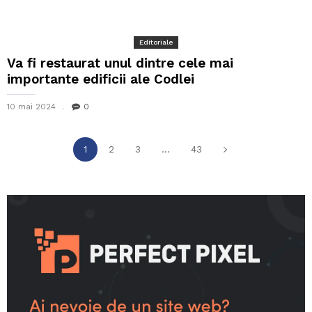
Editoriale
Va fi restaurat unul dintre cele mai
importante edificii ale Codlei
10 mai 2024
0
1
2
3
...
43