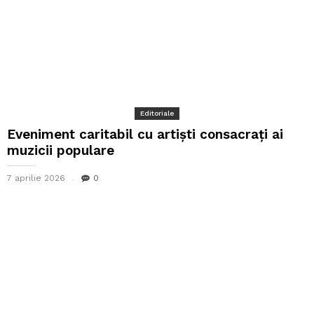
Editoriale
Eveniment caritabil cu artiști consacrați ai
muzicii populare
7 aprilie 2026
0