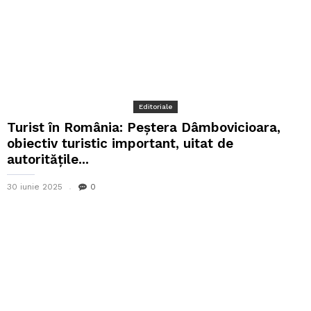
Editoriale
Turist în România: Peștera Dâmbovicioara,
obiectiv turistic important, uitat de
autoritățile...
30 iunie 2025
0