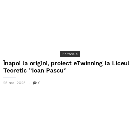
Editoriale
Înapoi la origini, proiect eTwinning la Liceul
Teoretic ”Ioan Pascu”
25 mai 2025
0