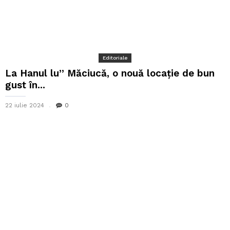
Editoriale
La Hanul lu” Măciucă, o nouă locație de bun
gust în...
22 iulie 2024
0