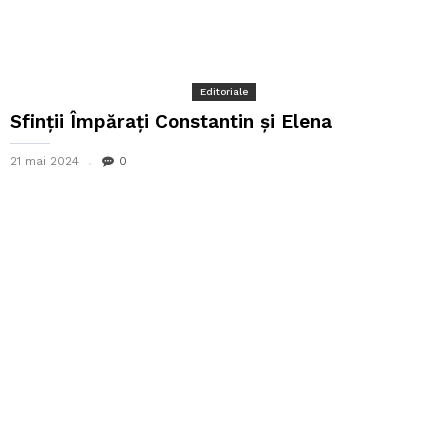
Editoriale
Sfinţii Împăraţi Constantin şi Elena
21 mai 2024
0