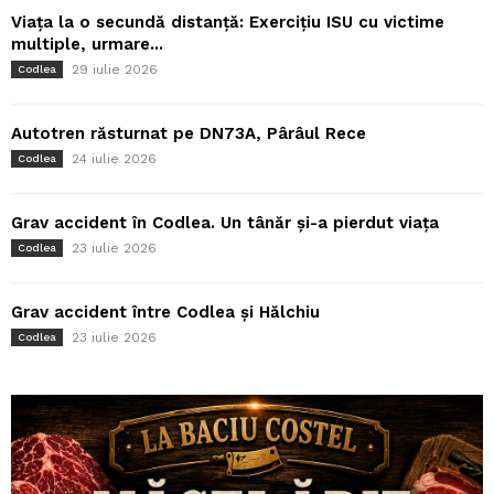
Viața la o secundă distanță: Exercițiu ISU cu victime
multiple, urmare...
29 iulie 2026
Codlea
Autotren răsturnat pe DN73A, Pârâul Rece
24 iulie 2026
Codlea
Grav accident în Codlea. Un tânăr și-a pierdut viața
23 iulie 2026
Codlea
Grav accident între Codlea și Hălchiu
23 iulie 2026
Codlea