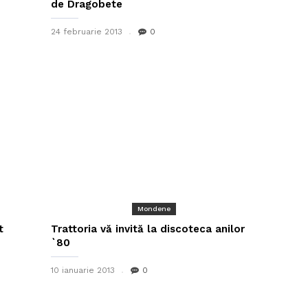
de Dragobete
24 februarie 2013
0
Mondene
t
Trattoria vă invită la discoteca anilor
`80
10 ianuarie 2013
0