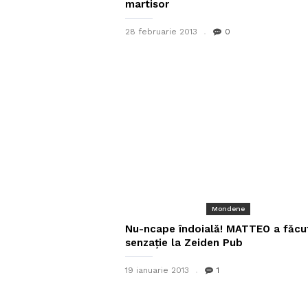
martisor
28 februarie 2013
0
Mondene
Nu-ncape îndoială! MATTEO a făcu
senzație la Zeiden Pub
19 ianuarie 2013
1