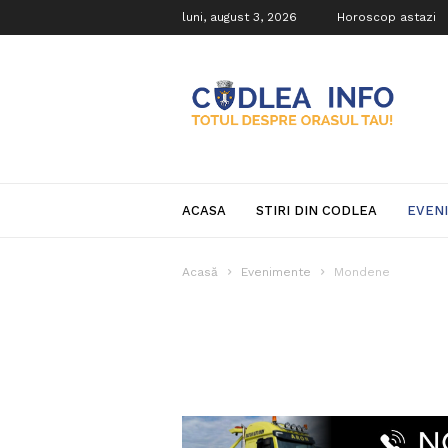
luni, august 3, 2026
Horoscop astazi
Codlea
Info
ACASA
STIRI DIN CODLEA
EVEN
Acasă
Evenimente
Mondene