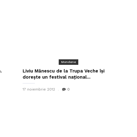
Mondene
.
Liviu Mănescu de la Trupa Veche își
dorește un festival național...
17 noiembrie 2012
0