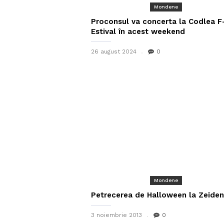
Mondene
Proconsul va concerta la Codlea F
Estival în acest weekend
26 august 2024
0
Mondene
Petrecerea de Halloween la Zeide
3 noiembrie 2013
0