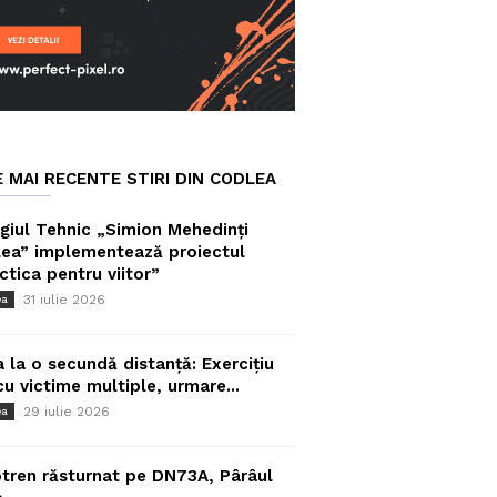
E MAI RECENTE STIRI DIN CODLEA
giul Tehnic „Simion Mehedinți
ea” implementează proiectul
ctica pentru viitor”
31 iulie 2026
ea
a la o secundă distanță: Exercițiu
cu victime multiple, urmare...
29 iulie 2026
ea
tren răsturnat pe DN73A, Pârâul