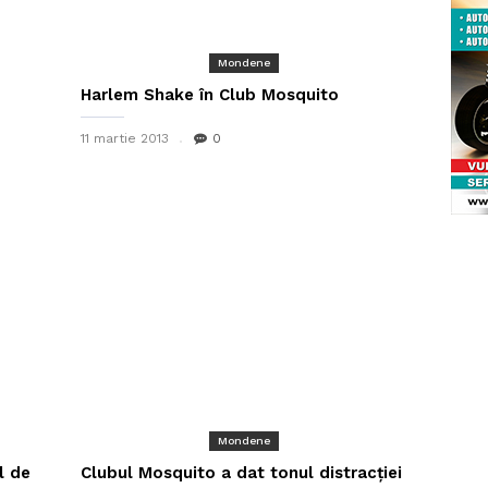
Mondene
Harlem Shake în Club Mosquito
11 martie 2013
0
Mondene
l de
Clubul Mosquito a dat tonul distracției