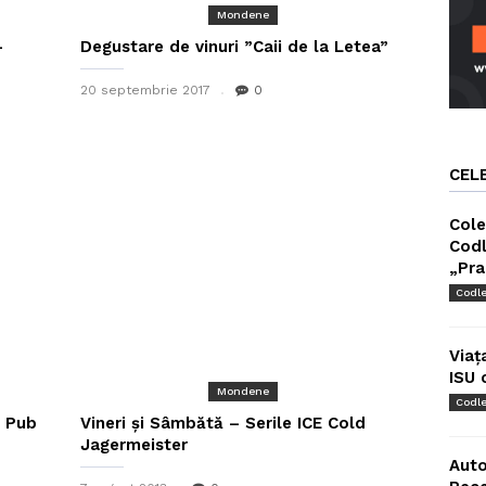
Mondene
-
Degustare de vinuri ”Caii de la Letea”
20 septembrie 2017
0
CEL
Cole
Codl
„Pra
Codl
Viaț
ISU 
Mondene
Codl
n Pub
Vineri și Sâmbătă – Serile ICE Cold
Jagermeister
Auto