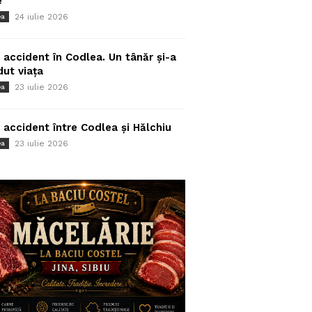
e
24 iulie 2026
ea
 accident în Codlea. Un tânăr și-a
dut viața
23 iulie 2026
ea
 accident între Codlea și Hălchiu
23 iulie 2026
ea