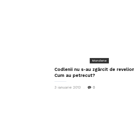
Mondene
Codlenii nu s-au zgârcit de revelion
Cum au petrecut?
3 ianuarie 2013
0