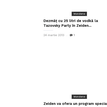
Mondene
Dezmăț cu 25 litri de vodkă la
Tazovsky Party în Zeiden...
24 martie 2013
1
Mondene
Zeiden va ofera un program specia