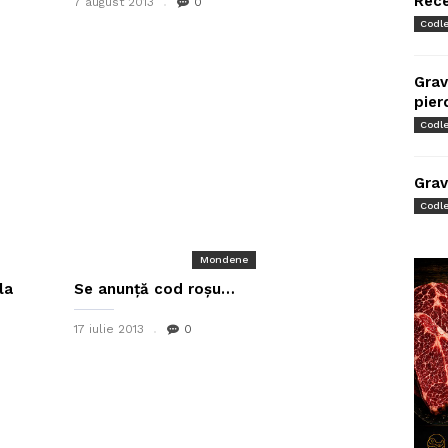
Rec
7 august 2013
0
Codl
Grav
pier
Codl
Grav
Codl
Mondene
la
Se anunță cod roșu…
17 iulie 2013
0