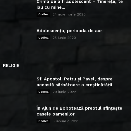
Crima de a fi adolescent – Tinerețe, te
iau cu mine...
24 noiembrie 2020
Codlea
Adolescența, perioada de aur
25 iunie 2020
Codlea
RELIGIE
Sf. Apostoli Petru și Pavel, despre
această sărbătoare a creștinătății
29 iunie 2022
Codlea
În Ajun de Bobotează preotul sfințește
casele oamenilor
5 ianuarie 2021
Codlea