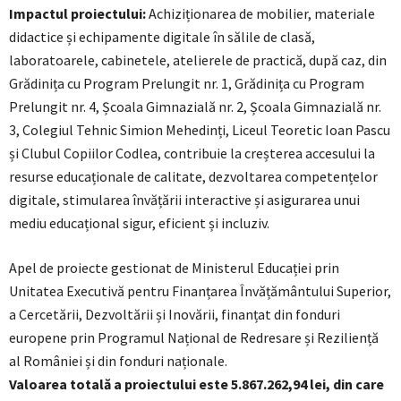
Impactul proiectului:
Achiziționarea de mobilier, materiale
didactice și echipamente digitale în sălile de clasă,
laboratoarele, cabinetele, atelierele de practică, după caz, din
Grădinița cu Program Prelungit nr. 1, Grădinița cu Program
Prelungit nr. 4, Școala Gimnazială nr. 2, Școala Gimnazială nr.
3, Colegiul Tehnic Simion Mehedinți, Liceul Teoretic Ioan Pascu
și Clubul Copiilor Codlea, contribuie la creșterea accesului la
resurse educaționale de calitate, dezvoltarea competențelor
digitale, stimularea învățării interactive și asigurarea unui
mediu educațional sigur, eficient și incluziv.
Apel de proiecte gestionat de Ministerul Educației prin
Unitatea Executivă pentru Finanțarea Învățământului Superior,
a Cercetării, Dezvoltării și Inovării, finanțat din fonduri
europene prin Programul Național de Redresare și Reziliență
al României și din fonduri naționale.
Valoarea totală a proiectului este 5.867.262,94 lei, din care