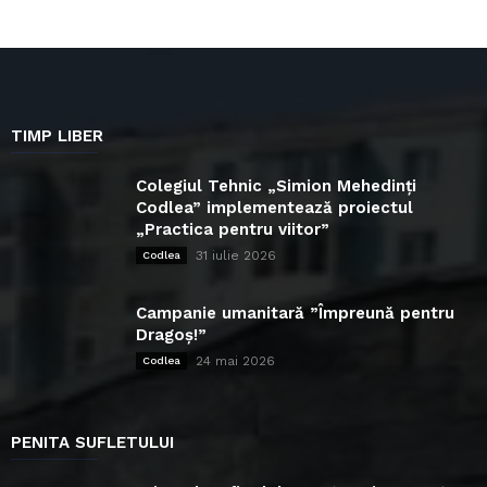
TIMP LIBER
Colegiul Tehnic „Simion Mehedinți
Codlea” implementează proiectul
„Practica pentru viitor”
31 iulie 2026
Codlea
Campanie umanitară ”Împreună pentru
Dragoș!”
24 mai 2026
Codlea
PENITA SUFLETULUI