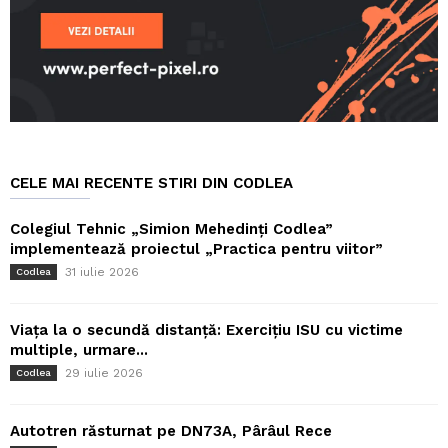
CELE MAI RECENTE STIRI DIN CODLEA
Colegiul Tehnic „Simion Mehedinți Codlea”
implementează proiectul „Practica pentru viitor”
31 iulie 2026
Codlea
Viața la o secundă distanță: Exercițiu ISU cu victime
multiple, urmare...
29 iulie 2026
Codlea
Autotren răsturnat pe DN73A, Pârâul Rece