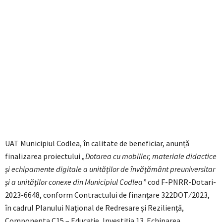
UAT Municipiul Codlea, în calitate de beneficiar, anunță
finalizarea proiectului
„Dotarea cu mobilier, materiale didactice
și echipamente digitale a unităților de învățământ preuniversitar
și a unităților conexe din Municipiul Codlea”
cod F-PNRR-Dotari-
2023-6648, conform Contractului de finanțare 322DOT ⁄ 2023,
în cadrul Planului Național de Redresare și Reziliență,
Componenta C15 – Educație, Investiția 13. Echiparea