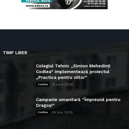
TIMP LIBER
Colegiul Tehnic „Simion Mehedinți
Codlea” implementează proiectul
„Practica pentru viitor”
31 iulie 2026
Codlea
Campanie umanitară ”Împreună pentru
Dragoș!”
24 mai 2026
Codlea