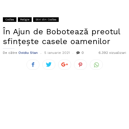
Codlea
Religie
Stiri din Codlea
În Ajun de Bobotează preotul
sfințește casele oamenilor
De către
Ovidiu Stan
5 ianuarie 2021
0
6.392 vizualizari