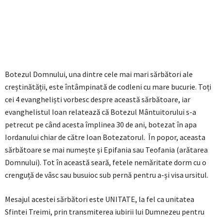
Botezul Domnului, una dintre cele mai mari sărbători ale
creștinătății, este întâmpinată de codleni cu mare bucurie. Toți
cei 4 evangheliști vorbesc despre această sărbătoare, iar
evanghelistul Ioan relatează că Botezul Mântuitorului s-a
petrecut pe când acesta împlinea 30 de ani, botezat în apa
Iordanului chiar de către Ioan Botezatorul. În popor, aceasta
sărbătoare se mai numește și Epifania sau Teofania (arătarea
Domnului). Tot în această seară, fetele nemăritate dorm cu o
crenguță de vâsc sau busuioc sub pernă pentru a-și visa ursitul.
Mesajul acestei sărbători este UNITATE, la fel ca unitatea
Sfintei Treimi, prin transmiterea iubirii lui Dumnezeu pentru