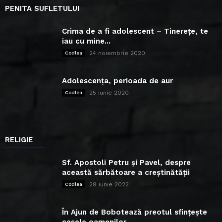
PENITA SUFLETULUI
Crima de a fi adolescent – Tinerețe, te
iau cu mine...
24 noiembrie 2020
Codlea
Adolescența, perioada de aur
25 iunie 2020
Codlea
RELIGIE
Sf. Apostoli Petru și Pavel, despre
această sărbătoare a creștinătății
29 iunie 2022
Codlea
În Ajun de Bobotează preotul sfințește
casele oamenilor