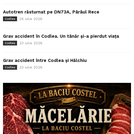
Autotren răsturnat pe DN73A, Pârâul Rece
24 iulie 2026
Codlea
Grav accident în Codlea. Un tânăr și-a pierdut viața
23 iulie 2026
Codlea
Grav accident între Codlea și Hălchiu
23 iulie 2026
Codlea