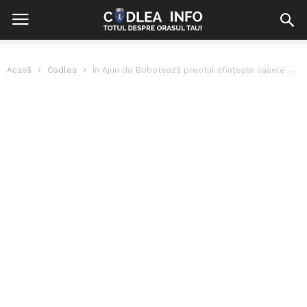
Acasă
Codlea
În Ajun de Bobotează preotul sfințește casele oamenilor