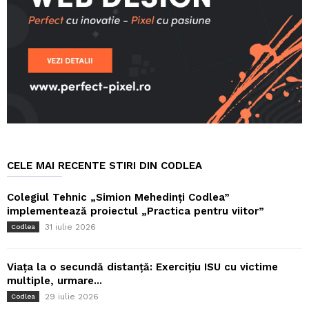
CELE MAI RECENTE STIRI DIN CODLEA
Colegiul Tehnic „Simion Mehedinți Codlea”
implementează proiectul „Practica pentru viitor”
31 iulie 2026
Codlea
Viața la o secundă distanță: Exercițiu ISU cu victime
multiple, urmare...
29 iulie 2026
Codlea