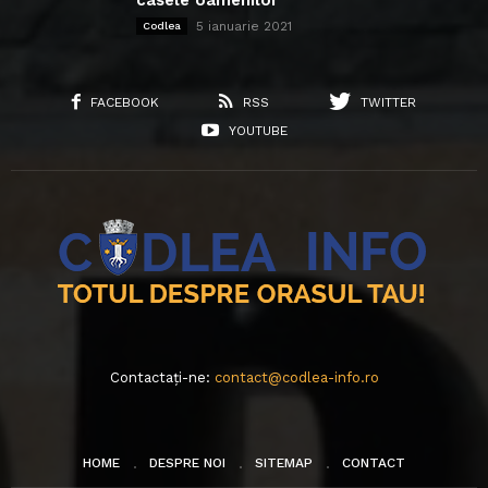
5 ianuarie 2021
Codlea
FACEBOOK
RSS
TWITTER
YOUTUBE
Contactați-ne:
contact@codlea-info.ro
HOME
DESPRE NOI
SITEMAP
CONTACT