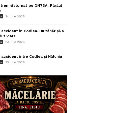
tren răsturnat pe DN73A, Pârâul
e
24 iulie 2026
ea
 accident în Codlea. Un tânăr și-a
dut viața
23 iulie 2026
ea
 accident între Codlea și Hălchiu
23 iulie 2026
ea