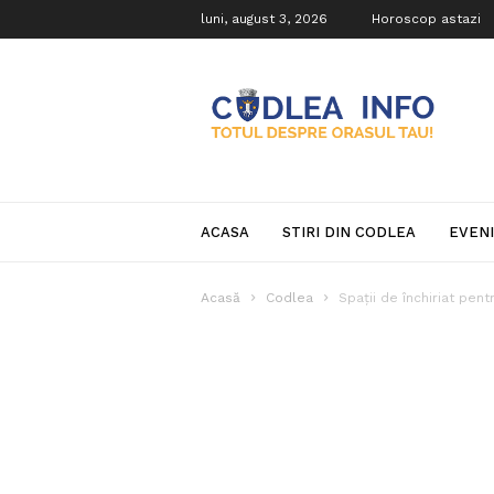
luni, august 3, 2026
Horoscop astazi
Codlea
Info
ACASA
STIRI DIN CODLEA
EVEN
Acasă
Codlea
Spații de închiriat pen