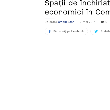
Spații de închiria
economici în Com
De către
Ovidiu Stan
7 mai 2017
0
Distribuiți pe Facebook
Distrib