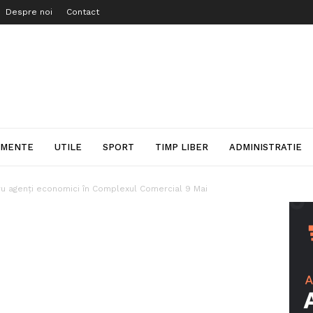
Despre noi
Contact
IMENTE
UTILE
SPORT
TIMP LIBER
ADMINISTRATIE
tru agenți economici în Complexul Comercial 9 Mai