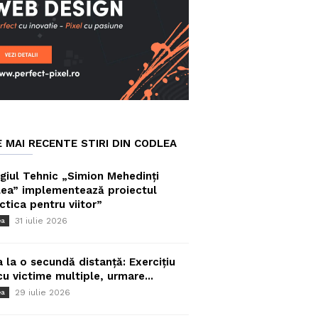
E MAI RECENTE STIRI DIN CODLEA
giul Tehnic „Simion Mehedinți
ea” implementează proiectul
ctica pentru viitor”
31 iulie 2026
ea
a la o secundă distanță: Exercițiu
cu victime multiple, urmare...
29 iulie 2026
ea