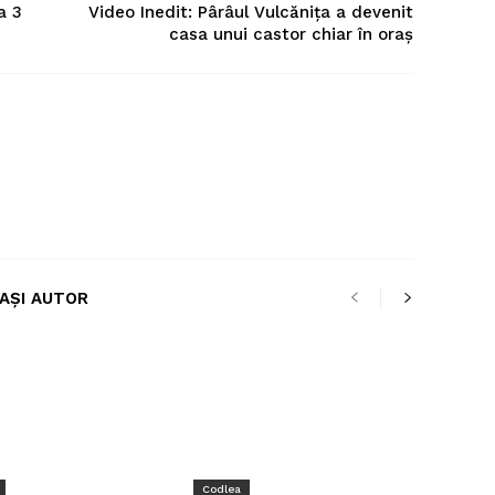
a 3
Video Inedit: Pârâul Vulcănița a devenit
casa unui castor chiar în oraș
LAȘI AUTOR
Codlea