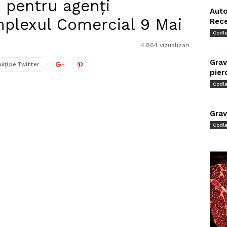
t pentru agenți
Auto
plexul Comercial 9 Mai
Rec
Codl
4.864 vizualizari
Grav
uiți pe Twitter
pier
Codl
Grav
Codl