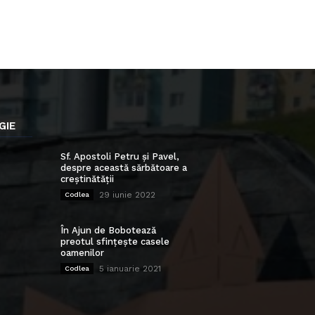
GIE
Sf. Apostoli Petru și Pavel,
despre această sărbătoare a
creștinătății
29 iunie 2022
Codlea
În Ajun de Bobotează
preotul sfințește casele
oamenilor
5 ianuarie 2021
Codlea