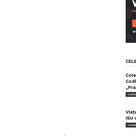
CEL
Cole
Codl
„Pra
Codl
Viaț
ISU 
Codl