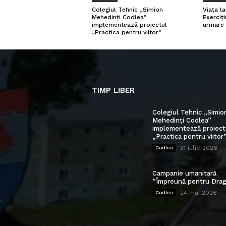
Viața l
Colegiul Tehnic „Simion
Exerciți
Mehedinți Codlea”
urmare 
implementează proiectul
„Practica pentru viitor”
TIMP LIBER
Colegiul Tehnic „Simio
Mehedinți Codlea”
implementează proiect
„Practica pentru viitor
31 iulie 2026
Codlea
Campanie umanitară
”Împreună pentru Drag
24 mai 2026
Codlea