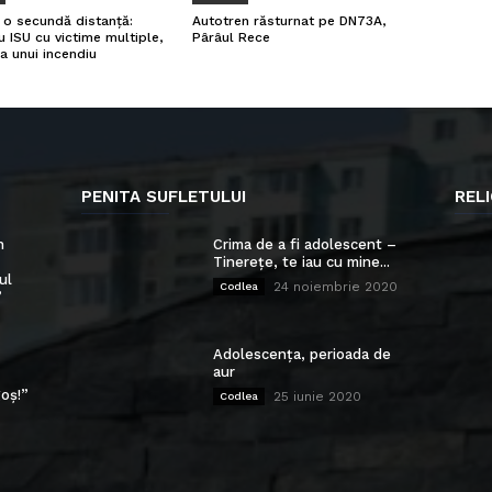
a o secundă distanță:
Autotren răsturnat pe DN73A,
u ISU cu victime multiple,
Pârâul Rece
a unui incendiu
PENITA SUFLETULUI
RELI
n
Crima de a fi adolescent –
Tinerețe, te iau cu mine...
ul
24 noiembrie 2020
Codlea
”
Adolescența, perioada de
aur
oș!”
25 iunie 2020
Codlea