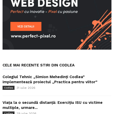
CELE MAI RECENTE STIRI DIN CODLEA
Colegiul Tehnic „Simion Mehedinți Codlea”
implementează proiectul „Practica pentru viitor”
31 iulie 2026
Codlea
Viața la o secundă distanță: Exercițiu ISU cu victime
multiple, urmare...
29 iulie 2026
Codlea