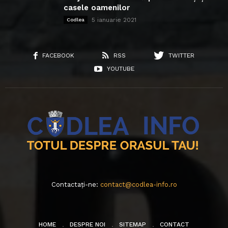
casele oamenilor
5 ianuarie 2021
Codlea
FACEBOOK
RSS
TWITTER
YOUTUBE
Contactați-ne:
contact@codlea-info.ro
HOME
DESPRE NOI
SITEMAP
CONTACT