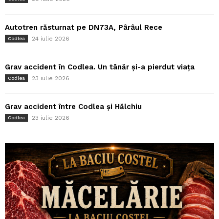
Autotren răsturnat pe DN73A, Pârâul Rece
24 iulie 2026
Codlea
Grav accident în Codlea. Un tânăr și-a pierdut viața
23 iulie 2026
Codlea
Grav accident între Codlea și Hălchiu
23 iulie 2026
Codlea