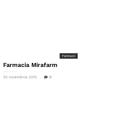
Farmacii
Farmacia Mirafarm
30 noiembrie 2010
0