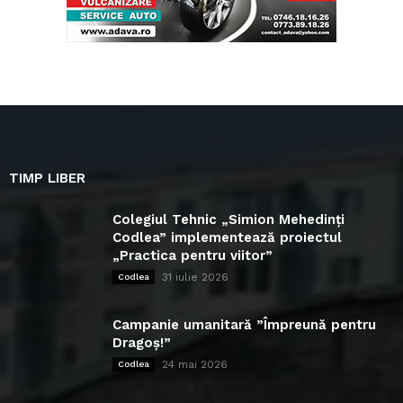
TIMP LIBER
Colegiul Tehnic „Simion Mehedinți
Codlea” implementează proiectul
„Practica pentru viitor”
31 iulie 2026
Codlea
Campanie umanitară ”Împreună pentru
Dragoș!”
24 mai 2026
Codlea