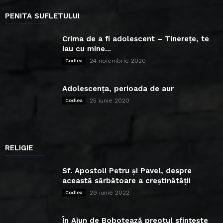
PENITA SUFLETULUI
Crima de a fi adolescent – Tinerețe, te
iau cu mine...
24 noiembrie 2020
Codlea
Adolescența, perioada de aur
25 iunie 2020
Codlea
RELIGIE
Sf. Apostoli Petru și Pavel, despre
această sărbătoare a creștinătății
29 iunie 2022
Codlea
În Ajun de Bobotează preotul sfințește