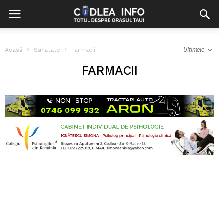
Ultimele
Acasă
Sanatate
Farmacii
FARMACII