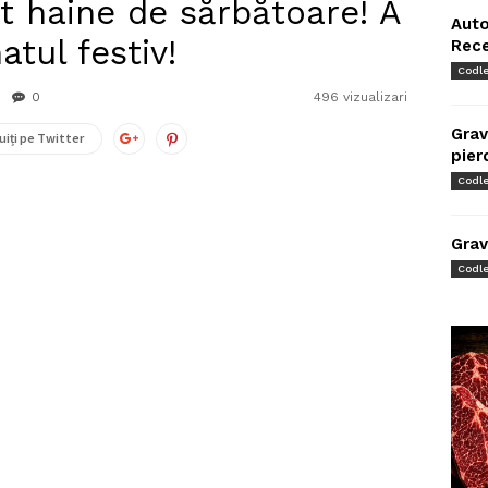
t haine de sărbătoare! A
Auto
atul festiv!
Rec
Codl
0
496 vizualizari
Grav
uiți pe Twitter
pier
Codl
Grav
Codl