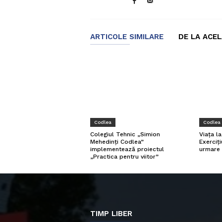
ARTICOLE SIMILARE
DE LA ACE
Codlea
Codlea
Viața l
Colegiul Tehnic „Simion
Exerciți
Mehedinți Codlea”
urmare 
implementează proiectul
„Practica pentru viitor”
TIMP LIBER