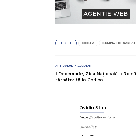
ETICHETE
CODLEA
ILUMINAT DE SARBAT
ARTICOLUL PRECEDENT
1 Decembrie, Ziua Națională a Româ
sărbătorită la Codlea
Ovidiu Stan
https://codlea-info.ro
Jurnalist