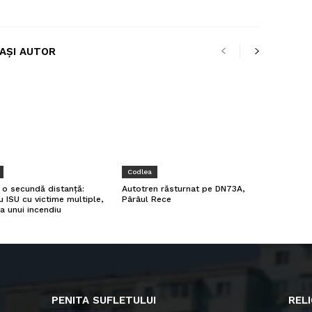
LAȘI AUTOR
Codlea
a o secundă distanță:
Autotren răsturnat pe DN73A,
u ISU cu victime multiple,
Pârâul Rece
a unui incendiu
PENITA SUFLETULUI
RELI