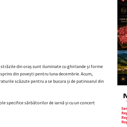
străzile din oraș sunt iluminate cu ghirlande și forme
esprins din povești pentru luna decembrie. Acum,
turile scăzute pentru a se bucura și de patinoarul din
e specifice sărbătorilor de iarnă și cu un concert