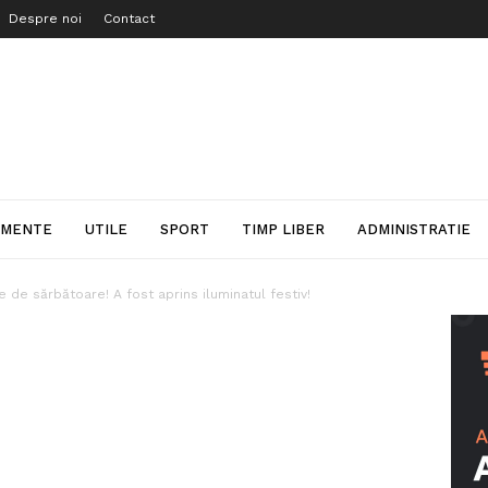
Despre noi
Contact
IMENTE
UTILE
SPORT
TIMP LIBER
ADMINISTRATIE
 de sărbătoare! A fost aprins iluminatul festiv!