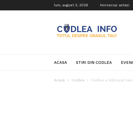
luni, august 3, 2026
Horoscop astazi
Codlea
Info
ACASA
STIRI DIN CODLEA
EVEN
Acasă
Codlea
Codlea a îmbracat haine