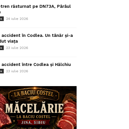
tren răsturnat pe DN73A, Pârâul
e
24 iulie 2026
ea
 accident în Codlea. Un tânăr și-a
dut viața
23 iulie 2026
ea
 accident între Codlea și Hălchiu
23 iulie 2026
ea