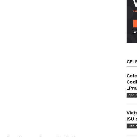
CEL
Cole
Codl
„Pra
Codl
Viaț
ISU 
Codl