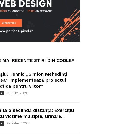
E MAI RECENTE STIRI DIN CODLEA
giul Tehnic „Simion Mehedinți
ea” implementează proiectul
ctica pentru viitor”
31 iulie 2026
ea
a la o secundă distanță: Exercițiu
cu victime multiple, urmare...
29 iulie 2026
ea