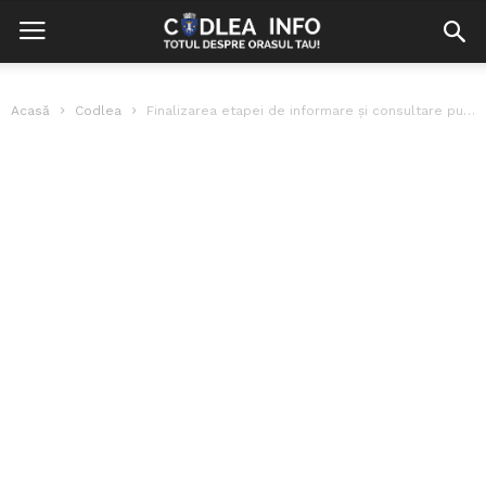
Acasă
Codlea
Finalizarea etapei de informare și consultare publică privind propunerile preliminare ale Planului...