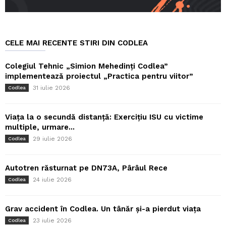
CELE MAI RECENTE STIRI DIN CODLEA
Colegiul Tehnic „Simion Mehedinți Codlea”
implementează proiectul „Practica pentru viitor”
31 iulie 2026
Codlea
Viața la o secundă distanță: Exercițiu ISU cu victime
multiple, urmare...
29 iulie 2026
Codlea
Autotren răsturnat pe DN73A, Pârâul Rece
24 iulie 2026
Codlea
Grav accident în Codlea. Un tânăr și-a pierdut viața
23 iulie 2026
Codlea