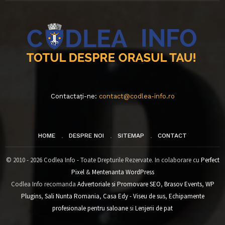
Contactați-ne:
contact@codlea-info.ro
HOME
DESPRE NOI
SITEMAP
CONTACT
© 2010 - 2026 Codlea Info - Toate Drepturile Rezervate. In colaborare cu
Perfect
Pixel
&
Mentenanta WordPress
Codlea Info recomanda
Advertoriale si Promovare SEO
,
Brasov Events
,
WP
Plugins
,
Sali Nunta Romania
,
Casa Edy - Viseu de sus
,
Echipamente
profesionale pentru saloane
si
Lenjerii de pat