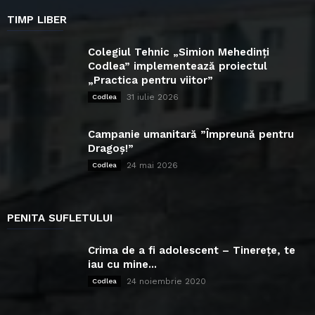
TIMP LIBER
Colegiul Tehnic „Simion Mehedinți
Codlea” implementează proiectul
„Practica pentru viitor”
31 iulie 2026
Codlea
Campanie umanitară ”Împreună pentru
Dragoș!”
24 mai 2026
Codlea
PENITA SUFLETULUI
Crima de a fi adolescent – Tinerețe, te
iau cu mine...
24 noiembrie 2020
Codlea