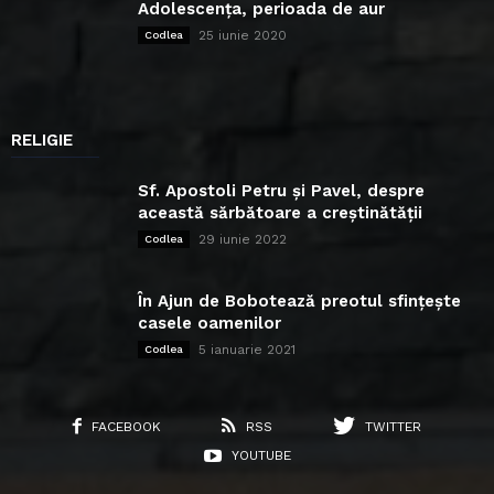
Adolescența, perioada de aur
25 iunie 2020
Codlea
RELIGIE
Sf. Apostoli Petru și Pavel, despre
această sărbătoare a creștinătății
29 iunie 2022
Codlea
În Ajun de Bobotează preotul sfințește
casele oamenilor
5 ianuarie 2021
Codlea
FACEBOOK
RSS
TWITTER
YOUTUBE