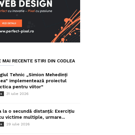
E MAI RECENTE STIRI DIN CODLEA
giul Tehnic „Simion Mehedinți
ea” implementează proiectul
ctica pentru viitor”
31 iulie 2026
ea
a la o secundă distanță: Exercițiu
cu victime multiple, urmare...
29 iulie 2026
ea