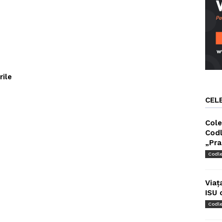
rile
CEL
Cole
Codl
„Pra
Codl
Viaț
ISU 
Codl