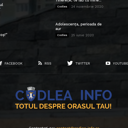
Tinerețe, te iau cu mine...
ul
24 noiembrie 2020
Codlea
”
Adolescența, perioada de
aur
oș!”
25 iunie 2020
Codlea
FACEBOOK
RSS
TWITTER
YOUTUB