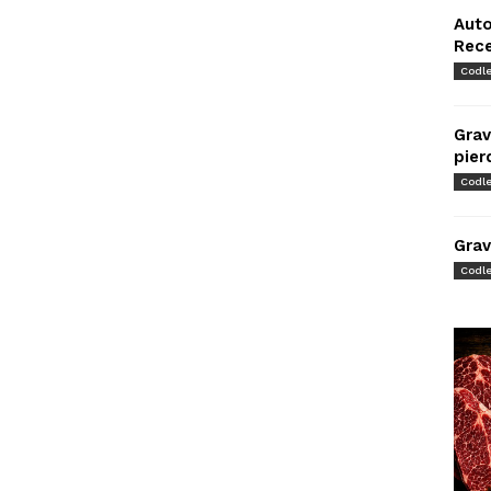
Auto
Rec
Codl
Grav
pier
Codl
Grav
Codl