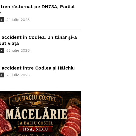
tren răsturnat pe DN73A, Pârâul
e
24 iulie 2026
ea
 accident în Codlea. Un tânăr și-a
dut viața
23 iulie 2026
ea
 accident între Codlea și Hălchiu
23 iulie 2026
ea