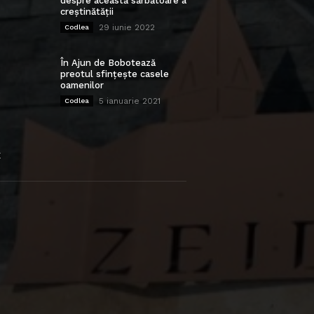
despre această sărbătoare a
creștinătății
29 iunie 2022
Codlea
În Ajun de Bobotează
preotul sfințește casele
oamenilor
5 ianuarie 2021
Codlea
E