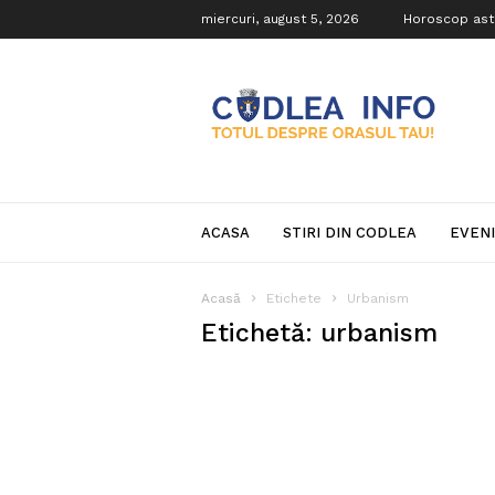
miercuri, august 5, 2026
Horoscop ast
Codlea
Info
ACASA
STIRI DIN CODLEA
EVEN
Acasă
Etichete
Urbanism
Etichetă: urbanism