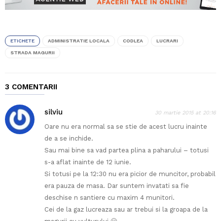
ETICHETE
ADMINISTRATIE LOCALA
CODLEA
LUCRARI
STRADA MAGURII
3 COMENTARII
silviu
30 martie 2015 at 20:16
Oare nu era normal sa se stie de acest lucru inainte
de a se inchide.
Sau mai bine sa vad partea plina a paharului – totusi
s-a aflat inainte de 12 iunie.
Si totusi pe la 12:30 nu era picior de muncitor, probabil
era pauza de masa. Dar suntem invatati sa fie
deschise n santiere cu maxim 4 munitori.
Cei de la gaz lucreaza sau ar trebui si la groapa de la