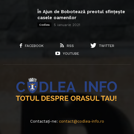
În Ajun de Bobotează preotul sfințește
casele oamenilor
5 ianuarie 2021
Codlea
FACEBOOK
RSS
TWITTER
YOUTUBE
Contactați-ne:
contact@codlea-info.ro