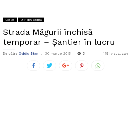
Codlea
Stiri din Codlea
Strada Măgurii închisă
temporar – Șantier în lucru
De către
Ovidiu Stan
30 martie 2015
3
1.181 vizualizari