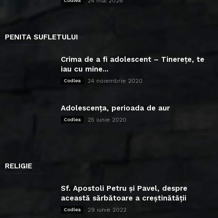
24 mai 2026
Codlea
PENITA SUFLETULUI
Crima de a fi adolescent – Tinerețe, te
iau cu mine...
24 noiembrie 2020
Codlea
Adolescența, perioada de aur
25 iunie 2020
Codlea
RELIGIE
Sf. Apostoli Petru și Pavel, despre
această sărbătoare a creștinătății
29 iunie 2022
Codlea