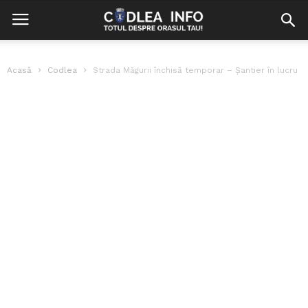
Acasă
Codlea
Strada Măgurii închisă temporar – Șantier în lucru