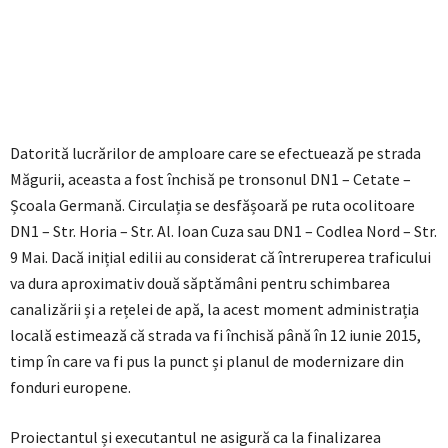
Datorită lucrărilor de amploare care se efectuează pe strada
Măgurii, aceasta a fost închisă pe tronsonul DN1 – Cetate –
Școala Germană. Circulația se desfășoară pe ruta ocolitoare
DN1 – Str. Horia – Str. Al. Ioan Cuza sau DN1 – Codlea Nord – Str.
9 Mai. Dacă inițial edilii au considerat că întreruperea traficului
va dura aproximativ două săptămâni pentru schimbarea
canalizării și a rețelei de apă, la acest moment administrația
locală estimează că strada va fi închisă până în 12 iunie 2015,
timp în care va fi pus la punct și planul de modernizare din
fonduri europene.
Proiectantul și executantul ne asigură ca la finalizarea