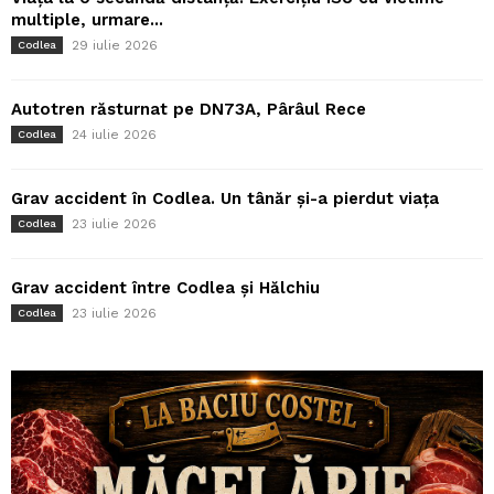
multiple, urmare...
29 iulie 2026
Codlea
Autotren răsturnat pe DN73A, Pârâul Rece
24 iulie 2026
Codlea
Grav accident în Codlea. Un tânăr și-a pierdut viața
23 iulie 2026
Codlea
Grav accident între Codlea și Hălchiu
23 iulie 2026
Codlea