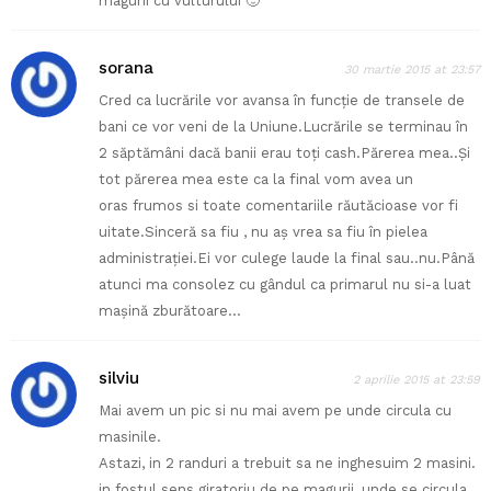
magurii cu vulturului 🙂
sorana
30 martie 2015 at 23:57
Cred ca lucrările vor avansa în funcţie de transele de
bani ce vor veni de la Uniune.Lucrările se terminau în
2 săptămâni dacă banii erau toţi cash.Părerea mea..Şi
tot părerea mea este ca la final vom avea un
oras frumos si toate comentariile răutăcioase vor fi
uitate.Sinceră sa fiu , nu aş vrea sa fiu în pielea
administraţiei.Ei vor culege laude la final sau..nu.Până
atunci ma consolez cu gândul ca primarul nu si-a luat
maşină zburătoare…
silviu
2 aprilie 2015 at 23:59
Mai avem un pic si nu mai avem pe unde circula cu
masinile.
Astazi, in 2 randuri a trebuit sa ne inghesuim 2 masini.
in fostul sens giratoriu de pe magurii, unde se circula