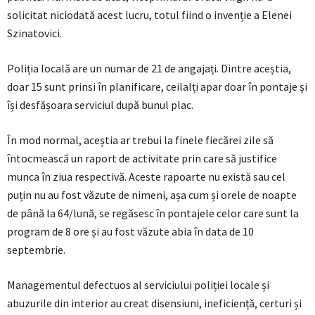
solicitat niciodată acest lucru, totul fiind o invenție a Elenei
Szinatovici.
Poliția locală are un numar de 21 de angajați. Dintre aceștia,
doar 15 sunt prinsi în planificare, ceilalți apar doar în pontaje și
își desfășoara serviciul după bunul plac.
În mod normal, aceștia ar trebui la finele fiecărei zile să
întocmească un raport de activitate prin care să justifice
munca în ziua respectivă. Aceste rapoarte nu există sau cel
puțin nu au fost văzute de nimeni, așa cum și orele de noapte
de până la 64/lună, se regăsesc în pontajele celor care sunt la
program de 8 ore și au fost văzute abia în data de 10
septembrie.
Managementul defectuos al serviciului poliției locale și
abuzurile din interior au creat disensiuni, ineficiență, certuri și