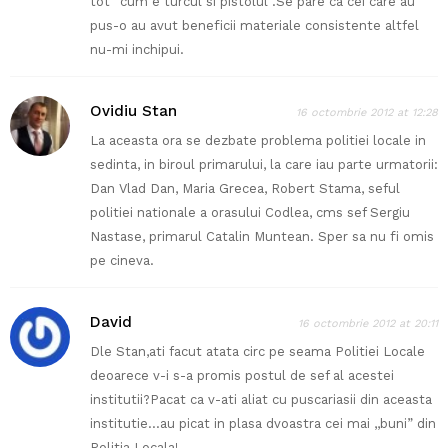
tot” cum e turcul si pistolul”.Se pare ca cei care au
pus-o au avut beneficii materiale consistente altfel
nu-mi inchipui.
Ovidiu Stan
16 octombrie 2012 at 12:28
La aceasta ora se dezbate problema politiei locale in
sedinta, in biroul primarului, la care iau parte urmatorii:
Dan Vlad Dan, Maria Grecea, Robert Stama, seful
politiei nationale a orasului Codlea, cms sef Sergiu
Nastase, primarul Catalin Muntean. Sper sa nu fi omis
pe cineva.
David
16 octombrie 2012 at 20:11
Dle Stan,ati facut atata circ pe seama Politiei Locale
deoarece v-i s-a promis postul de sef al acestei
institutii?Pacat ca v-ati aliat cu puscariasii din aceasta
institutie…au picat in plasa dvoastra cei mai ,,buni” din
Politia Locala!