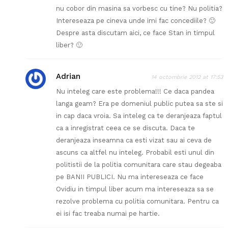
nu cobor din masina sa vorbesc cu tine? Nu politia?
Intereseaza pe cineva unde imi fac concediile? 🙂
Despre asta discutam aici, ce face Stan in timpul
liber? 🙂
Adrian
14 octombrie 2012 at 17:53
Nu inteleg care este problema!!! Ce daca pandea
langa geam? Era pe domeniul public putea sa ste si
in cap daca vroia. Sa inteleg ca te deranjeaza faptul
ca a inregistrat ceea ce se discuta. Daca te
deranjeaza inseamna ca esti vizat sau ai ceva de
ascuns ca altfel nu inteleg. Probabil esti unul din
politistii de la politia comunitara care stau degeaba
pe BANII PUBLICI. Nu ma intereseaza ce face
Ovidiu in timpul liber acum ma intereseaza sa se
rezolve problema cu politia comunitara. Pentru ca
ei isi fac treaba numai pe hartie.