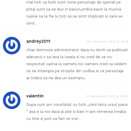
mai hoti ca hotii sunt niste personaje de speriat,ce
plitai sunt ca se duc in baruri,umbla bauti la munca
rusine sa le fie la toti ce se simt implicati si care se
simt.
andrey2011
30 octombrie 2012 at 15:58
chiar domnule administrator daca nu doriti sa publicati
adevarul o sa iasa la iveala si nu cred de ce nu
respectati opinia la oameni.noi oameni cred ca vedem
ce se intampla pe strazile din codlea si ce personaje
ar trebui sa ne dea un exemplu.
valentin
19 decembrie 2012 at 14:44
Dupa cum am constatat cu totii „ciinii latra ursul joaca
” asa e la noi daca ai pile si bani n-are nimenea treaba
cu tine si poti sa faci ce vrei .