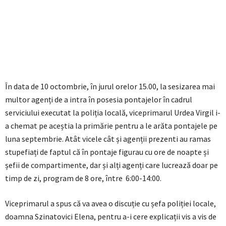
În data de 10 octombrie, în jurul orelor 15.00, la sesizarea mai
multor agenți de a intra în posesia pontajelor în cadrul
serviciului executat la poliția locală, viceprimarul Urdea Virgil i-
a chemat pe aceștia la primărie pentru a le arăta pontajele pe
luna septembrie. Atât vicele cât și agenții prezenti au ramas
stupefiați de faptul că în pontaje figurau cu ore de noapte și
șefii de compartimente, dar și alți agenți care lucrează doar pe
timp de zi, program de 8 ore, între 6:00-14:00.
Viceprimarul a spus că va avea o discuție cu șefa poliției locale,
doamna Szinatovici Elena, pentru a-i cere explicații vis a vis de