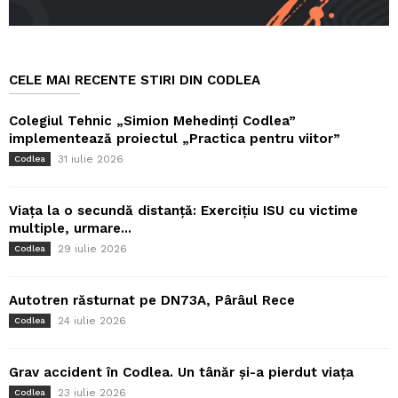
CELE MAI RECENTE STIRI DIN CODLEA
Colegiul Tehnic „Simion Mehedinți Codlea”
implementează proiectul „Practica pentru viitor”
31 iulie 2026
Codlea
Viața la o secundă distanță: Exercițiu ISU cu victime
multiple, urmare...
29 iulie 2026
Codlea
Autotren răsturnat pe DN73A, Pârâul Rece
24 iulie 2026
Codlea
Grav accident în Codlea. Un tânăr și-a pierdut viața
23 iulie 2026
Codlea