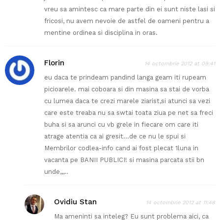
vreu sa amintesc ca mare parte din ei sunt niste lasi si
fricosi, nu avem nevoie de astfel de oameni pentru a
mentine ordinea si disciplina in oras.
Florin
14 octombrie 2012 at 09:41
eu daca te prindeam pandind langa geam iti rupeam
picioarele. mai coboara si din masina sa stai de vorba
cu lumea daca te crezi marele ziarist,si atunci sa vezi
care este treaba nu sa swtai toata ziua pe net sa freci
buha si sa arunci cu vb grele in fiecare om care iti
atrage atentia ca ai gresit…de ce nu le spui si
Membrilor codlea-info cand ai fost plecat 1luna in
vacanta pe BANII PUBLICI! si masina parcata stii bn
unde,,,..
Ovidiu Stan
14 octombrie 2012 at 11:48
Ma ameninti sa inteleg? Eu sunt problema aici, ca