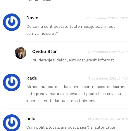
David
16 octombrie 2012 at 20:33
De ce nu sunt postate toate mesajele..am fost
cumva indiscret?
Ovidiu Stan
17 octombrie 2012 at 01:15
Nu deranjezi deloc, esti doar gresit informat.
Radu
19 octombrie 2012 at 11:24
Nimeni nu poate sa faca nimic contra acestei doamne
este prea versata ca cineva sa-i poata face ceva au
incercat multi dar nu a reusit nimeni.
nelu
19 octombrie 2012 at 11:32
Cum politia locala are puscariasi ? si autoritatile