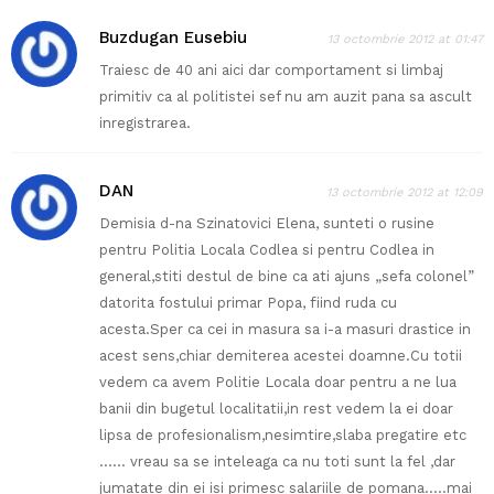
Buzdugan Eusebiu
13 octombrie 2012 at 01:47
Traiesc de 40 ani aici dar comportament si limbaj
primitiv ca al politistei sef nu am auzit pana sa ascult
inregistrarea.
DAN
13 octombrie 2012 at 12:09
Demisia d-na Szinatovici Elena, sunteti o rusine
pentru Politia Locala Codlea si pentru Codlea in
general,stiti destul de bine ca ati ajuns „sefa colonel”
datorita fostului primar Popa, fiind ruda cu
acesta.Sper ca cei in masura sa i-a masuri drastice in
acest sens,chiar demiterea acestei doamne.Cu totii
vedem ca avem Politie Locala doar pentru a ne lua
banii din bugetul localitatii,in rest vedem la ei doar
lipsa de profesionalism,nesimtire,slaba pregatire etc
…… vreau sa se inteleaga ca nu toti sunt la fel ,dar
jumatate din ei isi primesc salariile de pomana…..mai