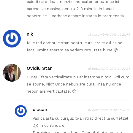
baietii care dau amenzi conducatorilor auto ce isi
parcheaza masina, pentru 2-3 minute in locuri
nepermise – vorbesc despre intrarea in promenada.
nik
15 octombrie 2012 at 21:44
felicitari domnule stan pentru curaj,era cazul sa se
faca lumina,speram sa vedem rezultate bune 🙂
Ovidiu Stan
15 octombrie 2012 at 22:24
Curajul fara verticalitate nu ar insemna nimic. Stii cum
se spune, Nic? Orice nebun are curaj, insa nu orice
nebun are verticalitate. 🙂
ciocan
16 octombrie 2012 at 06:13
Vad ca asta cu curajul, ti-a intrat direct la sufletzel
:))) In continuare:
Duminica seara pe strada Constitutiei a fost un