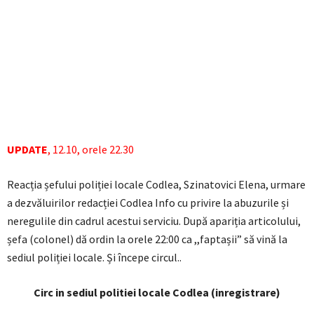
UPDATE
, 12.10, orele 22.30
Reacția șefului poliției locale Codlea, Szinatovici Elena, urmare
a dezvăluirilor redacției Codlea Info cu privire la abuzurile și
neregulile din cadrul acestui serviciu. După apariția articolului,
șefa (colonel) dă ordin la orele 22:00 ca ,,faptașii” să vină la
sediul poliției locale. Și începe circul..
Circ in sediul politiei locale Codlea (inregistrare)