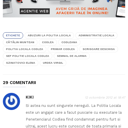
ETICHETE
ABUZURI LA POLITIA LOCALA
ADMINISTRATIE LOCALA
CĂTĂLIN MUNTEAN
CODLEA
CODLEANA
POLITIA LOCALA CODLEA
PRIMAR CODLEA
SCRISOARE DESCHISA
SEF POLITIE LOCALA CODLEA
SEMNAL DE ALARMA
SZINATOVICI ELENA
URDEA VIRGIL
29 COMENTARII
KIKI
12 octombrie 2012 at 18:47
Si astea nu sunt singurele nereguli. La Politia Locala
este un angajat care a facut puscarie cu executare la
Penetenciarul Codlea find condamnat pentru furt si
ultraj, acest lucru este cunoscut de toata primaria si