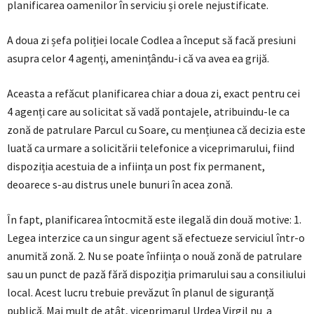
planificarea oamenilor în serviciu și orele nejustificate.
A doua zi șefa poliției locale Codlea a început să facă presiuni
asupra celor 4 agenți, amenințându-i că va avea ea grijă.
Aceasta a refăcut planificarea chiar a doua zi, exact pentru cei
4 agenți care au solicitat să vadă pontajele, atribuindu-le ca
zonă de patrulare Parcul cu Soare, cu mențiunea că decizia este
luată ca urmare a solicitării telefonice a viceprimarului, fiind
dispoziția acestuia de a inființa un post fix permanent,
deoarece s-au distrus unele bunuri în acea zonă.
În fapt, planificarea întocmită este ilegală din două motive: 1.
Legea interzice ca un singur agent să efectueze serviciul într-o
anumită zonă. 2. Nu se poate înființa o nouă zonă de patrulare
sau un punct de pază fără dispoziția primarului sau a consiliului
local. Acest lucru trebuie prevăzut în planul de siguranță
publică. Mai mult de atât, viceprimarul Urdea Virgil nu a