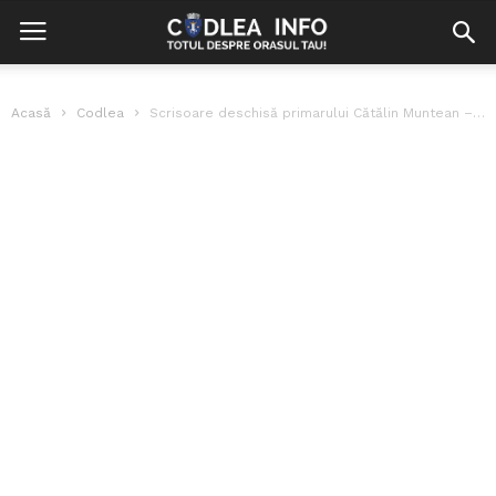
Acasă
Codlea
Scrisoare deschisă primarului Cătălin Muntean – S.O.S Poliția Locală Codlea