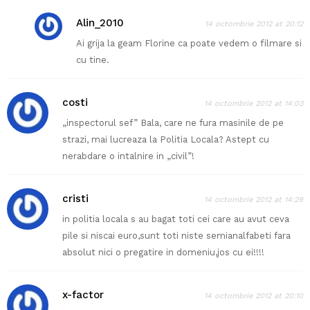
Alin_2010
14 octombrie 2012 at 20:12
Ai grija la geam Florine ca poate vedem o filmare si
cu tine.
costi
14 octombrie 2012 at 14:03
„inspectorul sef” Bala, care ne fura masinile de pe
strazi, mai lucreaza la Politia Locala? Astept cu
nerabdare o intalnire in „civil”!
cristi
14 octombrie 2012 at 14:29
in politia locala s au bagat toti cei care au avut ceva
pile si niscai euro,sunt toti niste semianalfabeti fara
absolut nici o pregatire in domeniu,jos cu ei!!!!
x-factor
14 octombrie 2012 at 20:10