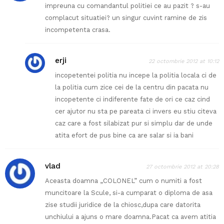
impreuna cu comandantul politiei ce au pazit ? s-au
complacut situatiei? un singur cuvint ramine de zis
incompetenta crasa.
erji
22 octombrie 2012 at 10:12
incopetentei politia nu incepe la politia locala ci de
la politia cum zice cei de la centru din pacata nu
incopetente ci indiferente fate de ori ce caz cind
cer ajutor nu sta pe pareata ci invers eu stiu citeva
caz care a fost silabizat pur si simplu dar de unde
atita efort de pus bine ca are salar si ia bani
vlad
27 octombrie 2012 at 20:28
Aceasta doamna „COLONEL” cum o numiti a fost
muncitoare la Scule, si-a cumparat o diploma de asa
zise studii juridice de la chiosc,dupa care datorita
unchiului a ajuns o mare doamna.Pacat ca avem atitia