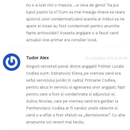
nu s-a luat nici o masura …e ceva de genul ”sa pui
lupul paznic la oi”.Cum sa mai mearga cineva sa ceara
ajutorul unor condamnati,cand acestia ar trebui sa ne
apere ei insasi au fost condamnati pentru anumite
fapte antisociale? Aceasta angajare s-a facut cand
actualul vice-primar era consilier local.
Tudor Alex
13 octombrie 2012 at 00:59
Singurii cercetati penal dintre angajatii Politiei Locale
Codlea sunt: Szinatovici Elena, pe vremea cand era
seful serviciului juridic in cadrul Primariei Codlea,
pentru abuz in serviciu si agresarea unor angajati, fapt
pentru care a fost si condamnata si adjunctul ei,
Sulica Nicolae, care pe vremea cand era gardian la
Penitenciarul Codlea ar fi vandut unele obiecte si
cand s-a aflat a fost sfatuit sa „demisioneze”. Cu alte
amanunte voi reveni mai tarziu.