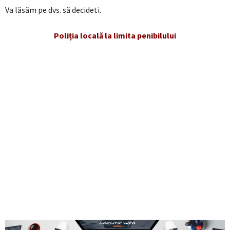
Va lăsăm pe dvs. să decideti.
Poliția locală la limita penibilului