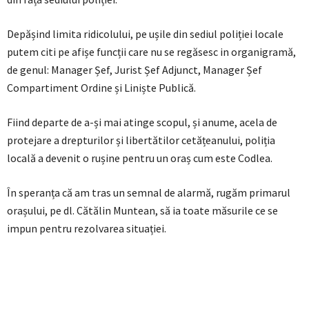
Depășind limita ridicolului, pe ușile din sediul poliției locale
putem citi pe afișe funcții care nu se regăsesc in organigramă,
de genul: Manager Șef, Jurist Șef Adjunct, Manager Șef
Compartiment Ordine și Liniște Publică.
Fiind departe de a-și mai atinge scopul, și anume, acela de
protejare a drepturilor și libertătilor cetățeanului, poliția
locală a devenit o rușine pentru un oraș cum este Codlea.
În speranța că am tras un semnal de alarmă, rugăm primarul
orașului, pe dl. Cătălin Muntean, să ia toate măsurile ce se
impun pentru rezolvarea situației.