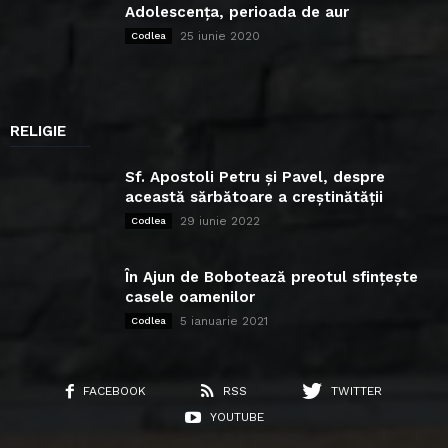
Adolescența, perioada de aur
25 iunie 2020
Codlea
RELIGIE
Sf. Apostoli Petru și Pavel, despre
această sărbătoare a creștinătății
29 iunie 2022
Codlea
În Ajun de Bobotează preotul sfințește
casele oamenilor
5 ianuarie 2021
Codlea
FACEBOOK
RSS
TWITTER
YOUTUBE