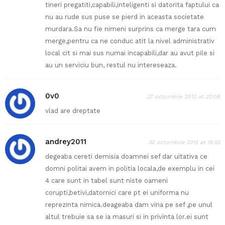
tineri pregatiti,capabili,inteligenti si datorita faptului ca
nu au rude sus puse se pierd in aceasta societate
murdara.Sa nu fie nimeni surprins ca merge tara cum
merge,pentru ca ne conduc atit la nivel administrativ
local cit si mai sus numai incapabili,dar au avut pile si
au un serviciu bun, restul nu intereseaza.
0v0
27 octombrie 2012 at 22:08
vlad are dreptate
andrey2011
30 octombrie 2012 at 15:52
degeaba cereti demisia doamnei sef dar uitativa ce
domni politai avem in politia locala,de exemplu in cei
4 care sunt in tabel sunt niste oameni
corupti,betivi,datornici care pt ei uniforma nu
reprezinta nimica.deageaba dam vina pe sef ,pe unul
altul trebuie sa se ia masuri si in privinta lor.ei sunt