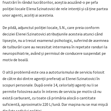
frustrări în rândul lucrătorilor, aceștia acuzând-o pe șefa
poliției locale Elena Szinatovici de rele intenții și că ține partea
unor agenti, acoliți ai acesteia.
De pildă, adjunctul poliției locale, S.N., care preia conform
deciziei Elenei Szinatovici atribuțiunile acesteia atunci când
lipsește, nu a trecut examenul psihologic, suferind de asemnea
de tulburări care au necesitat internarea în repetate randuri la
neuropsihiatrie, având și permisul de conducere suspendat pe
motiv de boală.
O altă problemă este cea a autoturismului de serviciu folosit
de către doi dintre agenții preferați ai Elenei Szinatovici în
scopuri personale. După orele 14, celorlalți agenți nu li se
permite folosirea auto în interes de serviciu pe motiv că nu
există carburant, cu toate că primăria alocă o cantitate
suficientă, aproximativ 220 L/lună. Dar mașina nu se mai mișcă
din fața sediului poliției.