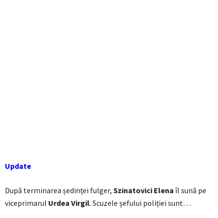
Update
După terminarea ședinței fulger,
Szinatovici Elena
îl sună pe
viceprimarul
Urdea Virgil
. Scuzele șefului poliției sunt…