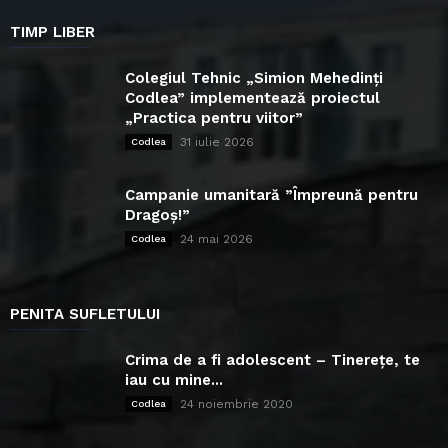
TIMP LIBER
Colegiul Tehnic „Simion Mehedinți
Codlea” implementează proiectul
„Practica pentru viitor”
31 iulie 2026
Codlea
Campanie umanitară ”Împreună pentru
Dragoș!”
24 mai 2026
Codlea
PENITA SUFLETULUI
Crima de a fi adolescent – Tinerețe, te
iau cu mine...
24 noiembrie 2020
Codlea