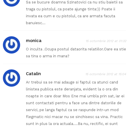
Sa se bucure doamna Szinatovici ca nu stiu baietii sa
traga cu pistolul, ca poate ajunge tinta:)) Poate ii
invata ea cum e cu pistolul, ca are armata facuta
banuiesc…
monica
15 octombrie 2012 at 01:32
O inculta .Ocupa postul dataorita relatiilor.Oare ea stie
sa tina o arma in mana?
Catalin
15 octombrie 2012 at 15:04
Ar trebui sa se mai adauge si faptul ca atunci cand
linistea publica este deranjata, evident la o ora din
noapte in care doar Mos Ene mai umbla prin sat, iar ei
sunt contactati pentru a face una dintre datoriile de
servici, pe langa faptul ca se raspunde intr-un mod
flegmatic nici macar nu se sinchisesc sa vina. Practic
sunt in plus la ora actuala….Ba nu, rectific, ei sunt