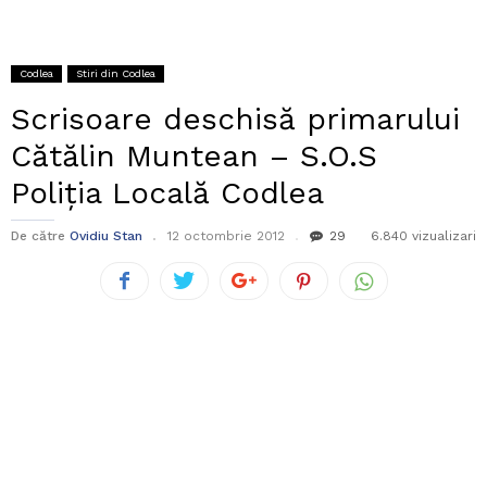
Codlea
Stiri din Codlea
Scrisoare deschisă primarului
Cătălin Muntean – S.O.S
Poliția Locală Codlea
De către
Ovidiu Stan
12 octombrie 2012
29
6.840 vizualizari