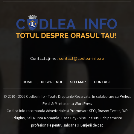
Contactați-ne:
contact@codlea-info.ro
HOME
DESPRE NOI
SITEMAP
CONTACT
© 2010 - 2026 Codlea Info - Toate Drepturile Rezervate. In colaborare cu
Perfect
Pixel
&
Mentenanta WordPress
Codlea Info recomanda
Advertoriale si Promovare SEO
,
Brasov Events
,
WP
Plugins
,
Sali Nunta Romania
,
Casa Edy - Viseu de sus
,
Echipamente
profesionale pentru saloane
si
Lenjerii de pat