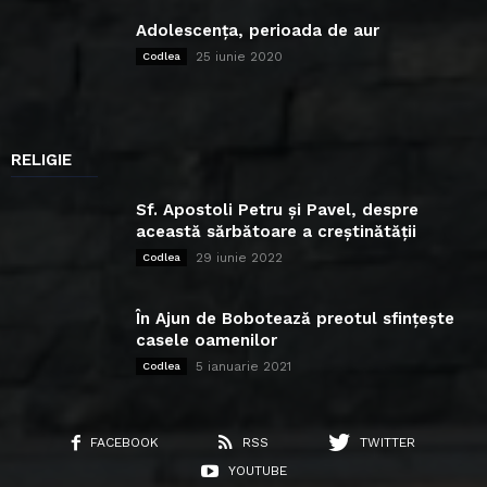
Adolescența, perioada de aur
25 iunie 2020
Codlea
RELIGIE
Sf. Apostoli Petru și Pavel, despre
această sărbătoare a creștinătății
29 iunie 2022
Codlea
În Ajun de Bobotează preotul sfințește
casele oamenilor
5 ianuarie 2021
Codlea
FACEBOOK
RSS
TWITTER
YOUTUBE