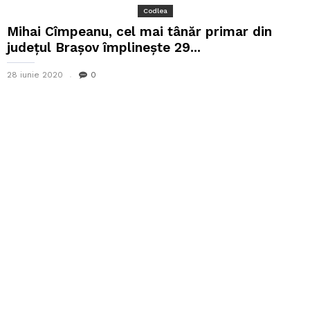
Codlea
Mihai Cîmpeanu, cel mai tânăr primar din
județul Brașov împlinește 29...
28 iunie 2020
0