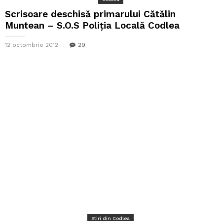
Scrisoare deschisă primarului Cătălin
Muntean – S.O.S Poliția Locală Codlea
12 octombrie 2012
29
Stiri din Codlea