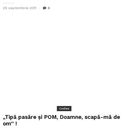
29 septembrie 2011
6
Codlea
„Tipă pasăre şi POM, Doamne, scapă-mă de
om” !