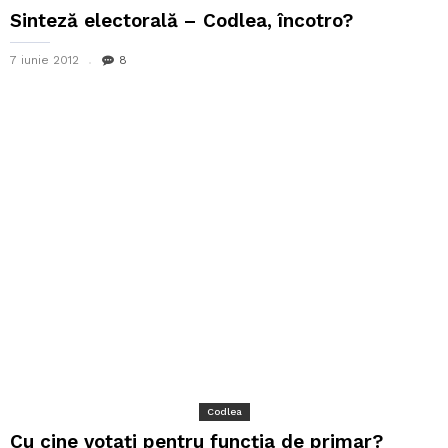
Sinteză electorală – Codlea, încotro?
7 iunie 2012
8
Codlea
Cu cine votaţi pentru funcţia de primar?