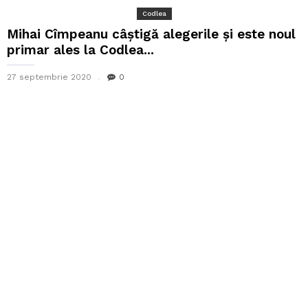
Codlea
Mihai Cîmpeanu câștigă alegerile și este noul
primar ales la Codlea...
27 septembrie 2020
0