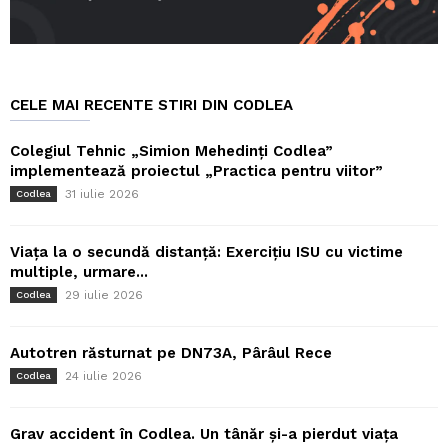
CELE MAI RECENTE STIRI DIN CODLEA
Colegiul Tehnic „Simion Mehedinți Codlea”
implementează proiectul „Practica pentru viitor”
31 iulie 2026
Codlea
Viața la o secundă distanță: Exercițiu ISU cu victime
multiple, urmare...
29 iulie 2026
Codlea
Autotren răsturnat pe DN73A, Pârâul Rece
24 iulie 2026
Codlea
Grav accident în Codlea. Un tânăr și-a pierdut viața