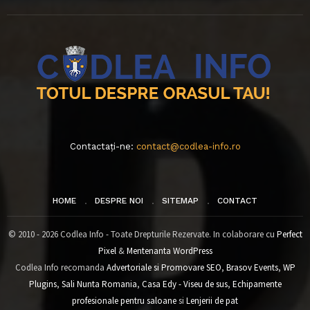
Contactați-ne:
contact@codlea-info.ro
HOME
DESPRE NOI
SITEMAP
CONTACT
© 2010 - 2026 Codlea Info - Toate Drepturile Rezervate. In colaborare cu
Perfect
Pixel
&
Mentenanta WordPress
Codlea Info recomanda
Advertoriale si Promovare SEO
,
Brasov Events
,
WP
Plugins
,
Sali Nunta Romania
,
Casa Edy - Viseu de sus
,
Echipamente
profesionale pentru saloane
si
Lenjerii de pat