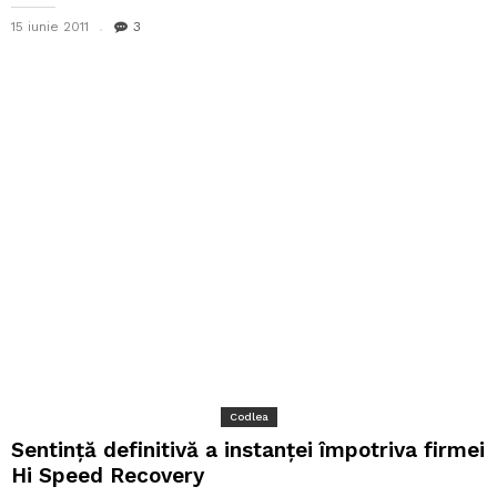
15 iunie 2011
3
Codlea
Sentinţă definitivă a instanţei împotriva firmei
Hi Speed Recovery