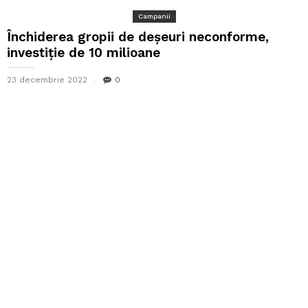
Campanii
Închiderea gropii de deșeuri neconforme,
investiție de 10 milioane
23 decembrie 2022
0