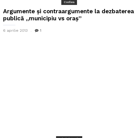
Codlea
Argumente şi contraargumente la dezbaterea
publică ,,municipiu vs oraş”
6 aprilie 2013
1