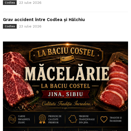
23 iulie 2026
Codlea
Grav accident între Codlea și Hălchiu
23 iulie 2026
Codlea