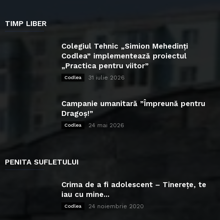
TIMP LIBER
Colegiul Tehnic „Simion Mehedinți
Codlea” implementează proiectul
„Practica pentru viitor”
31 iulie 2026
Codlea
Campanie umanitară ”Împreună pentru
Dragoș!”
24 mai 2026
Codlea
PENITA SUFLETULUI
Crima de a fi adolescent – Tinerețe, te
iau cu mine...
24 noiembrie 2020
Codlea