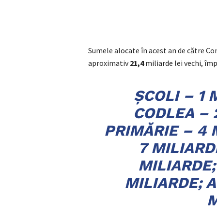
Sumele alocate în acest an de către Co
aproximativ
21,4
miliarde lei vechi, împ
ŞCOLI – 1 
CODLEA – 
PRIMĂRIE – 4
7 MILIARD
MILIARDE;
MILIARDE; A
M