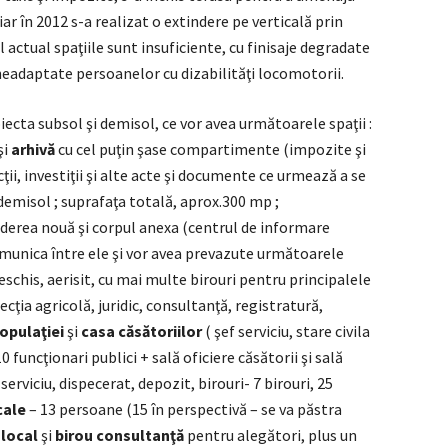
iar în 2012 s-a realizat o extindere pe verticală prin
ctual spaţiile sunt insuficiente, cu finisaje degradate
i neadaptate persoanelor cu dizabilităţi locomotorii.
iecta subsol şi demisol, ce vor avea următoarele spaţii :
şi
arhivă
cu cel puţin şase compartimente (impozite şi
cţii, investiţii şi alte acte şi documente ce urmează a se
 demisol ; suprafaţa totală, aprox.300 mp ;
inderea nouă şi corpul anexa (centrul de informare
comunica între ele şi vor avea prevazute următoarele
eschis, aerisit, cu mai multe birouri pentru principalele
ecţia agricolă, juridic, consultanţă, registratură,
opulaţiei
şi
casa căsătoriilor
( şef serviciu, stare civila
10 funcţionari publici + sală oficiere căsătorii şi sală
 serviciu, dispecerat, depozit, birouri- 7 birouri, 25
cale
– 13 persoane (15 în perspectivă – se va păstra
 local
şi
birou consultanţă
pentru alegători, plus un