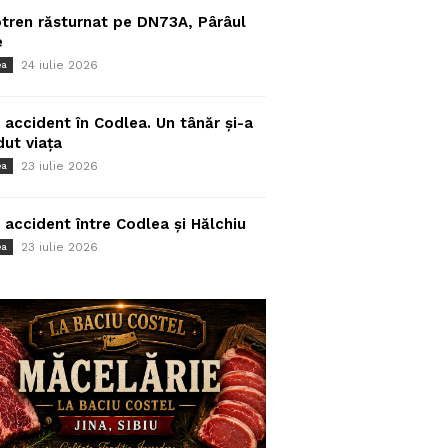
tren răsturnat pe DN73A, Pârâul
e
24 iulie 2026
ea
 accident în Codlea. Un tânăr și-a
dut viața
23 iulie 2026
ea
 accident între Codlea și Hălchiu
23 iulie 2026
ea