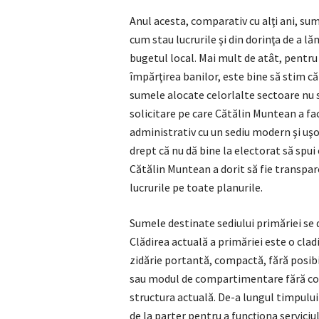
Anul acesta, comparativ cu alţi ani, su
cum stau lucrurile şi din dorinţa de a lă
bugetul local. Mai mult de atât, pentru
împărţirea banilor, este bine să stim c
sumele alocate celorlalte sectoare nu s
solicitare pe care Cătălin Muntean a fa
administrativ cu un sediu modern şi uşor
drept că nu dă bine la electorat să spui c
Cătălin Muntean a dorit să fie transpar
lucrurile pe toate planurile.
Sumele destinate sediului primăriei se d
Clădirea actuală a primăriei este o cladi
zidărie portantă, compactă, fără posibi
sau modul de compartimentare fără cost
structura actuală. De-a lungul timpului
de la parter pentru a funcţiona serviciu