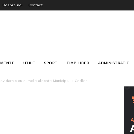
Despre noi
Contact
IMENTE
UTILE
SPORT
TIMP LIBER
ADMINISTRATIE
şov darnic cu sumele alocate Municipiului Codlea