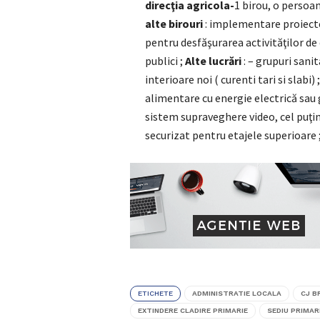
direcţia agricola-
1 birou, o persoan
alte birouri
: implementare proiecte
pentru desfăşurarea activităţilor de 
publici ;
Alte lucrări
: – grupuri sani
interioare noi ( curenti tari si slabi
alimentare cu energie electrică sau
sistem supraveghere video, cel puţin l
securizat pentru etajele superioare 
ETICHETE
ADMINISTRATIE LOCALA
CJ B
EXTINDERE CLADIRE PRIMARIE
SEDIU PRIMAR