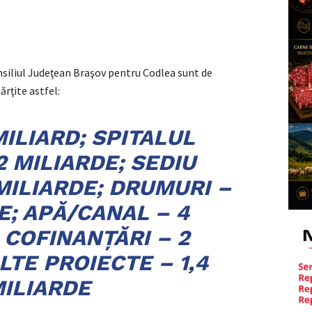
nsiliul Judeţean Braşov pentru Codlea sunt de
ărţite astfel:
MILIARD; SPITALUL
2 MILIARDE; SEDIU
 MILIARDE; DRUMURI –
E; APĂ/CANAL – 4
 COFINANŢĂRI – 2
LTE PROIECTE – 1,4
ILIARDE