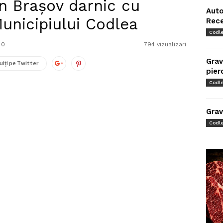
n Braşov darnic cu
Auto
unicipiului Codlea
Rec
Codl
0
794 vizualizari
Grav
uiți pe Twitter
pier
Codl
Grav
Codl