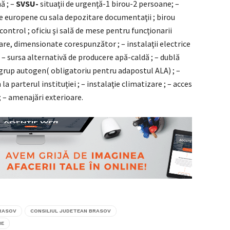
ă ; –
SVSU-
situaţii de urgenţă-1 birou-2 persoane; –
 europene cu sala depozitare documentaţii ; birou
control ; oficiu şi sală de mese pentru funcţionarii
tare, dimensionate corespunzător ; – instalaţii electrice
) ; – sursa alternativă de producere apă-caldă ; – dublă
 grup autogen( obligatoriu pentru adapostul ALA) ; –
a parterul instituţiei ; – instalaţie climatizare ; – acces
; – amenajări exterioare.
RASOV
CONSILIUL JUDETEAN BRASOV
IE