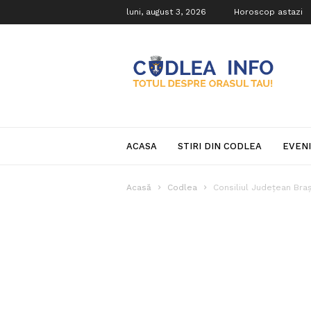
luni, august 3, 2026
Horoscop astazi
Codlea
Info
ACASA
STIRI DIN CODLEA
EVEN
Acasă
Codlea
Consiliul Judeţean Bra