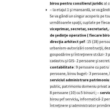
birou pentru consilierul juridic
al c
– la etajul 1 şi mansardă, se va gând
Se va gândi un singur acoperis pe toa
următoarele spaţii, cuplate pe fiecar
viceprimar, secretar, secretariat, 
de şedinţe operative ( fiecare biro
direcţia arhitect şef
: 15 (18) perso
urbanism-autorizări construcţii, dez
gospodărire şi întreţinere străzi- 3
cadastru şi GIS- 2 persoane şi secreta
contabilitate
: 9 persoane cu patru 
persoane, birou buget- 3 persoane, bi
serviciul administrare patrimoniu
public, patrimoniu domeniu privat al 
8 persoane (10) cu 5 birouri ; –
servi
birou şef serviciu
,
informatică-2 per
întreţinere şi administrator primărie