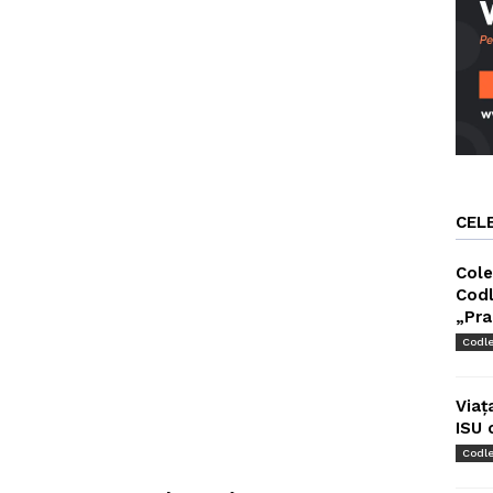
CEL
Cole
Codl
„Pra
Codl
Viaț
ISU 
Codl