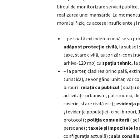
biroul de monitorizare servicii publice, 
realizarea unei mansarde. La momentul a
moral şi fizic, cu accese insuficiente ş
– pe toată extinderea nouă se va pro
adăpost protecţie civilă
, la subsol 
taxe, stare civilă, autorizări constru
arhiva-120 mp) cu
spaţiu tehnic
, la
– la parter, cladirea principală, ext
turistică), se vor gândi unitar, vor 
birouri :
relaţii cu publicul
( spaţiu d
activităţi- urbanism, patrimoniu, dir
caserie, stare civilă etc) ;
evidenţa p
şi evidenţa populaţiei- cinci birouri, 
protocol) ;
poliţia comunitară
( şef
persoane) ;
taxele şi impozitele lo
configuraţia actuală) ;
sala consiliu