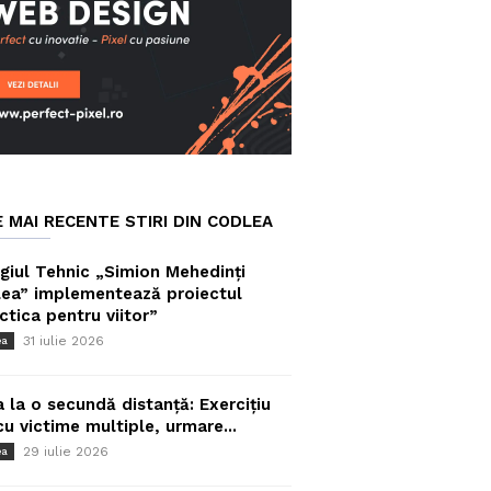
E MAI RECENTE STIRI DIN CODLEA
giul Tehnic „Simion Mehedinți
ea” implementează proiectul
ctica pentru viitor”
31 iulie 2026
ea
a la o secundă distanță: Exercițiu
cu victime multiple, urmare...
29 iulie 2026
ea