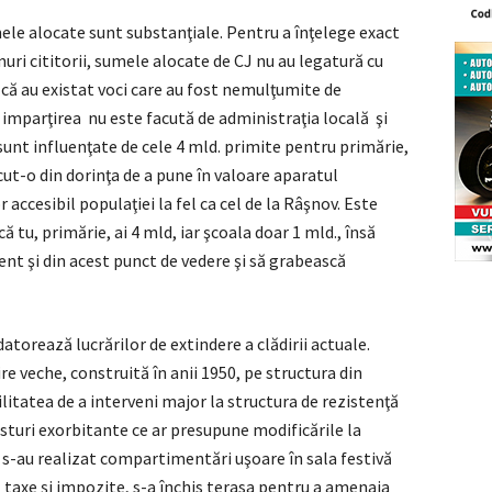
mele alocate sunt substanţiale. Pentru a înţelege exact
muri cititorii, sumele alocate de CJ nu au legatură cu
 că au existat voci care au fost nemulţumite de
ă imparţirea nu este facută de administraţia locală şi
unt influenţate de cele 4 mld. primite pentru primărie,
cut-o din dorinţa de a pune în valoare aparatul
 accesibil populaţiei la fel ca cel de la Râşnov. Este
ă tu, primărie, ai 4 mld, iar şcoala doar 1 mld., însă
ent şi din acest punct de vedere şi să grabească
atorează lucrărilor de extindere a clădirii actuale.
re veche, construită în anii 1950, pe structura din
litatea de a interveni major la structura de rezistenţă
uri exorbitante ce ar presupune modificările la
 s-au realizat compartimentări uşoare în sala festivă
l taxe şi impozite, s-a închis terasa pentru a amenaja