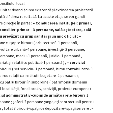
onsiliului local.
i unitar doar clădirea existentă şi extinderea proiectată.
tă clădirea rezultată. La aceste etaje se vor gândi
e direcţie în parte :
– Conducerea instituţiei : primar,
consilieri primar – 3 persoane, sală aşteptare, sală
u prevăzut cu grup sanitar şi un mic oficiu) ;
–
ane cu şapte birouri ( arhitect sef- 1 persoană,
voltare urbană-4 persoane, investiţii- 3 persoane,
 persoane, mediu-1 persoană, juridic- 1 persoană ,
riat şi relatii cu publicul-1 persoană ) ; –
serviciul
birouri ( şef serviciu- 1 persoană, birou contabilitate-3
rou relaţii cu instituţii bugetare-2 persoane) ; –
cu patru birouri în subordine ( patrimoniu domeniu
localităţii, fond locativ, achiziţii, proiecte europene)-
ciul administrativ-cuprinde următoarele birouri :
1
soane ; şoferi-2 persoane ;angajaţi contractuali pentru
 ; total 3 birouri+spaţii de depozitare+spaţii servere ; –