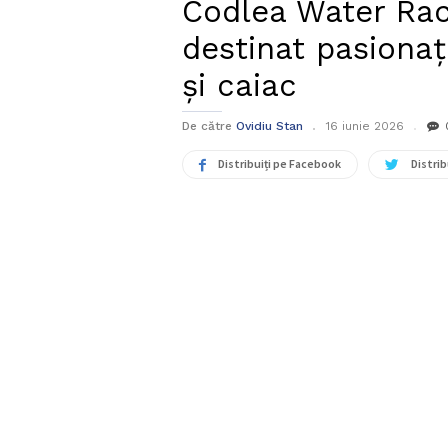
Codlea Water Rac
destinat pasionaț
și caiac
De către
Ovidiu Stan
16 iunie 2026
Distribuiți pe Facebook
Distrib