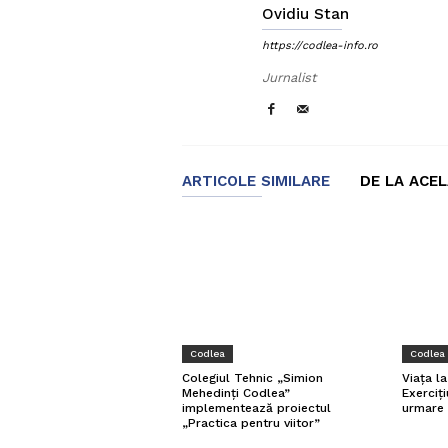
Ovidiu Stan
https://codlea-info.ro
Jurnalist
ARTICOLE SIMILARE
DE LA ACE
Codlea
Codlea
Colegiul Tehnic „Simion
Viața l
Mehedinți Codlea”
Exerciți
implementează proiectul
urmare 
„Practica pentru viitor”