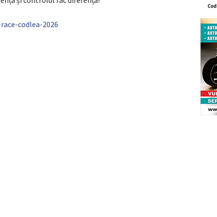
ența și controlul fac diferența!
r-race-codlea-2026