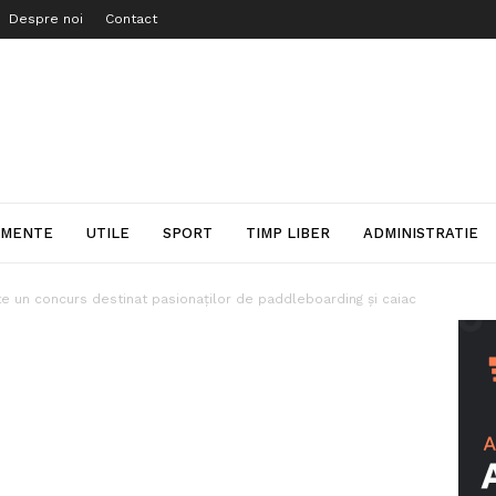
Despre noi
Contact
IMENTE
UTILE
SPORT
TIMP LIBER
ADMINISTRATIE
 un concurs destinat pasionaților de paddleboarding și caiac