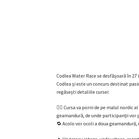
Codlea Water Race se desfășoară în 27 iu
Codlea și este un concurs destinat pasio
regăsești detaliile cursei:
🏄‍♂️ Cursa va porni de pe malul nordic a
geamandură, de unde participanții vor pl
🔁 Acolo vor ocoli a doua geamandură, u