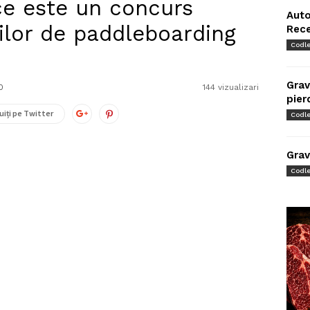
e este un concurs
Auto
ilor de paddleboarding
Rec
Codl
Grav
0
144 vizualizari
pier
uiți pe Twitter
Codl
Grav
Codl