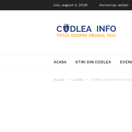
luni, august 3, 2026
Horoscop astazi
Codlea
Info
ACASA
STIRI DIN CODLEA
EVEN
Acasă
Codlea
Codlea Water Race este