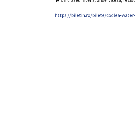
🔥 Un traseu intens, unde: viteza, rezist
https://biletin.ro/bilete/codlea-wate