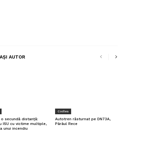
LAȘI AUTOR
Codlea
a o secundă distanță:
Autotren răsturnat pe DN73A,
u ISU cu victime multiple,
Pârâul Rece
a unui incendiu