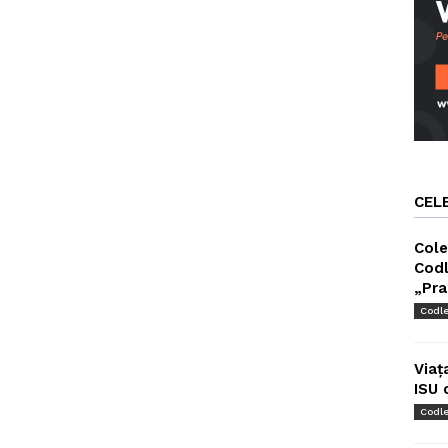
CEL
Cole
Codl
„Pra
Codl
Viaț
ISU 
Codl