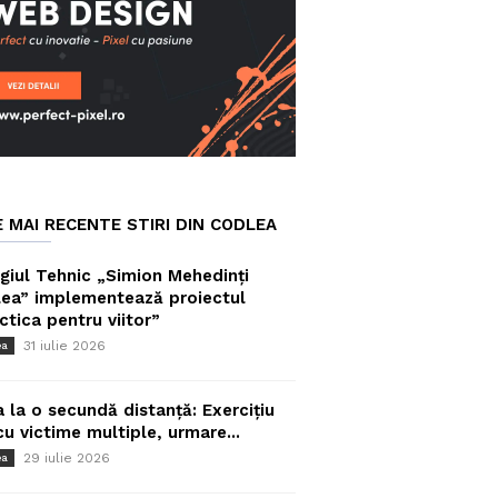
E MAI RECENTE STIRI DIN CODLEA
giul Tehnic „Simion Mehedinți
ea” implementează proiectul
ctica pentru viitor”
31 iulie 2026
ea
a la o secundă distanță: Exercițiu
cu victime multiple, urmare...
29 iulie 2026
ea