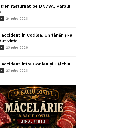
tren răsturnat pe DN73A, Pârâul
e
24 iulie 2026
ea
 accident în Codlea. Un tânăr și-a
dut viața
23 iulie 2026
ea
 accident între Codlea și Hălchiu
23 iulie 2026
ea