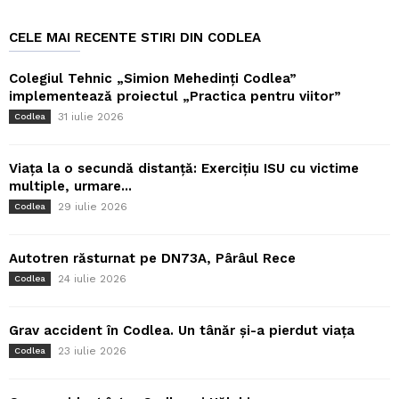
CELE MAI RECENTE STIRI DIN CODLEA
Colegiul Tehnic „Simion Mehedinți Codlea”
implementează proiectul „Practica pentru viitor”
31 iulie 2026
Codlea
Viața la o secundă distanță: Exercițiu ISU cu victime
multiple, urmare...
29 iulie 2026
Codlea
Autotren răsturnat pe DN73A, Pârâul Rece
24 iulie 2026
Codlea
Grav accident în Codlea. Un tânăr și-a pierdut viața
23 iulie 2026
Codlea