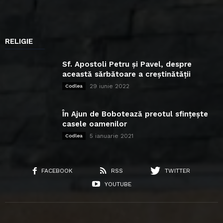
RELIGIE
Sf. Apostoli Petru și Pavel, despre
această sărbătoare a creștinătății
29 iunie 2022
Codlea
În Ajun de Bobotează preotul sfințește
casele oamenilor
5 ianuarie 2021
Codlea
FACEBOOK
RSS
TWITTER
YOUTUBE