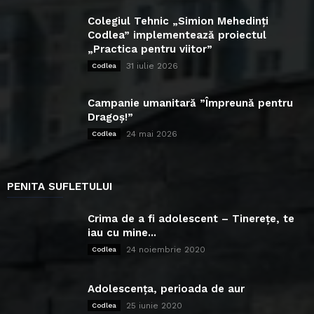
Colegiul Tehnic „Simion Mehedinți
Codlea” implementează proiectul
„Practica pentru viitor”
31 iulie 2026
Codlea
Campanie umanitară ”Împreună pentru
Dragoș!”
24 mai 2026
Codlea
PENITA SUFLETULUI
Crima de a fi adolescent – Tinerețe, te
iau cu mine...
24 noiembrie 2020
Codlea
Adolescența, perioada de aur
25 iunie 2020
Codlea