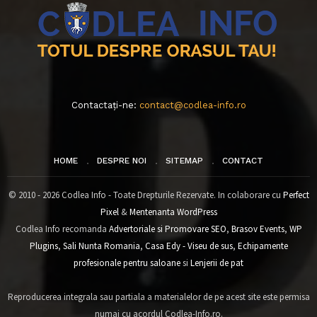
Contactați-ne:
contact@codlea-info.ro
HOME
DESPRE NOI
SITEMAP
CONTACT
© 2010 - 2026 Codlea Info - Toate Drepturile Rezervate. In colaborare cu
Perfect
Pixel
&
Mentenanta WordPress
Codlea Info recomanda
Advertoriale si Promovare SEO
,
Brasov Events
,
WP
Plugins
,
Sali Nunta Romania
,
Casa Edy - Viseu de sus
,
Echipamente
profesionale pentru saloane
si
Lenjerii de pat
Reproducerea integrala sau partiala a materialelor de pe acest site este permisa
numai cu acordul Codlea-Info.ro.