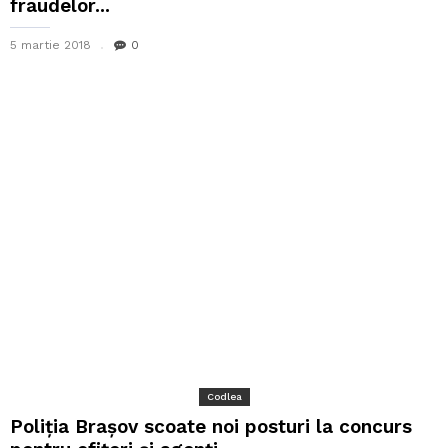
fraudelor...
5 martie 2018
0
Codlea
Poliția Brașov scoate noi posturi la concurs