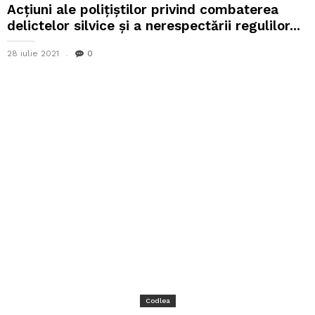
Acțiuni ale polițiștilor privind combaterea
delictelor silvice și a nerespectării regulilor...
28 iulie 2021
0
Codlea