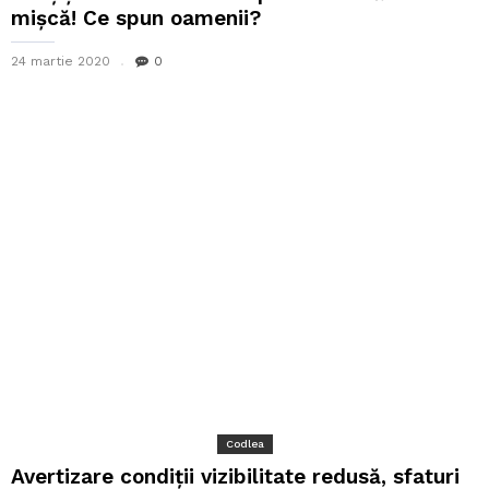
mișcă! Ce spun oamenii?
24 martie 2020
0
Codlea
Avertizare condiții vizibilitate redusă, sfaturi