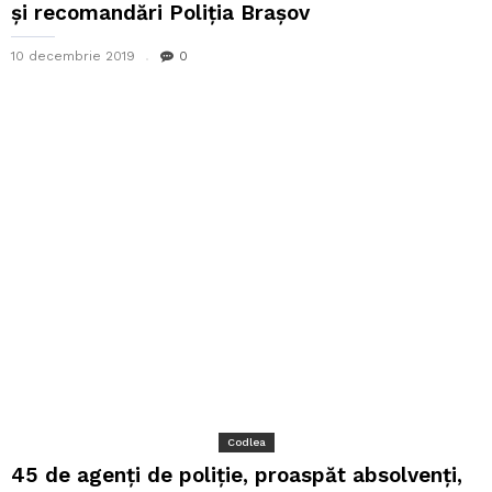
și recomandări Poliția Brașov
10 decembrie 2019
0
Codlea
45 de agenți de poliție, proaspăt absolvenți,