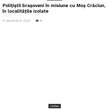
Polițiștii brașoveni în misiune cu Moș Crăciun,
în localitățile izolate
12 decembrie 2022
0
Codlea