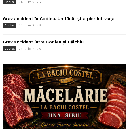
24 iulie 2026
Codlea
Grav accident în Codlea. Un tânăr și-a pierdut viața
23 iulie 2026
Codlea
Grav accident între Codlea și Hălchiu
23 iulie 2026
Codlea