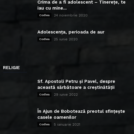
Crima de a fi adolescent – Tinerețe, te
iau cu mine...
24 noiembrie 2020
Codlea
Adolescența, perioada de aur
25 iunie 2020
Codlea
RELIGIE
Sf. Apostoli Petru și Pavel, despre
această sărbătoare a creștinătății
29 iunie 2022
Codlea
În Ajun de Bobotează preotul sfințește
casele oamenilor
5 ianuarie 2021
Codlea