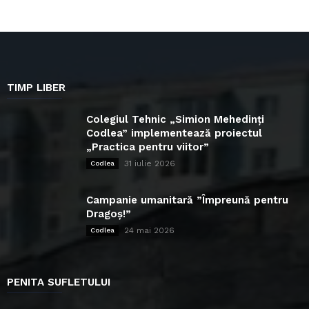
TIMP LIBER
Colegiul Tehnic „Simion Mehedinți
Codlea” implementează proiectul
„Practica pentru viitor”
31 iulie 2026
Codlea
Campanie umanitară ”Împreună pentru
Dragoș!”
24 mai 2026
Codlea
PENITA SUFLETULUI