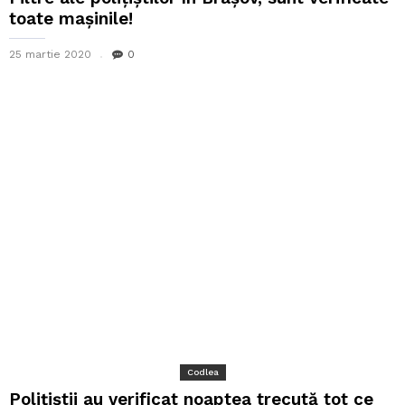
toate mașinile!
25 martie 2020
0
Codlea
Polițiștii au verificat noaptea trecută tot ce