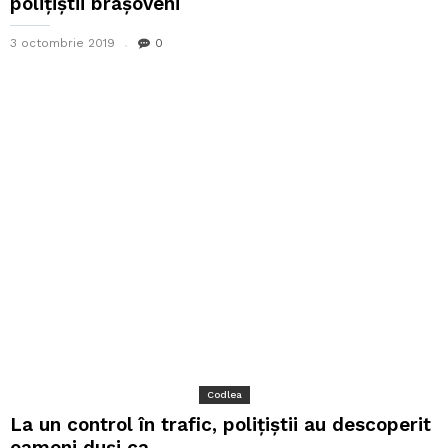
polițiștii brașoveni
3 octombrie 2019
0
Codlea
La un control în trafic, polițiștii au descoperit
oameni duși ca...