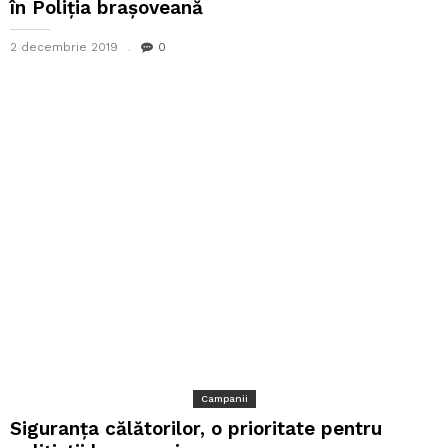
în Poliția brașoveană
2 decembrie 2019
0
Campanii
Siguranța călătorilor, o prioritate pentru