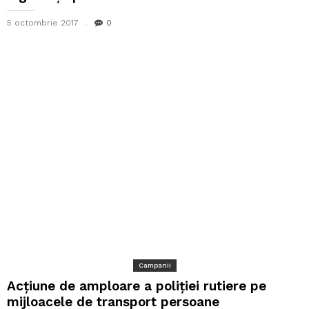
5 octombrie 2017
0
Campanii
Acțiune de amploare a poliției rutiere pe
mijloacele de transport persoane