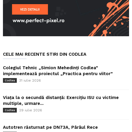
CELE MAI RECENTE STIRI DIN CODLEA
Colegiul Tehnic „Simion Mehedinți Codlea”
implementează proiectul „Practica pentru viitor”
31 iulie 2026
Codlea
Viața la o secundă distanță: Exercițiu ISU cu victime
multiple, urmare...
29 iulie 2026
Codlea
Autotren răsturnat pe DN73A, Pârâul Rece