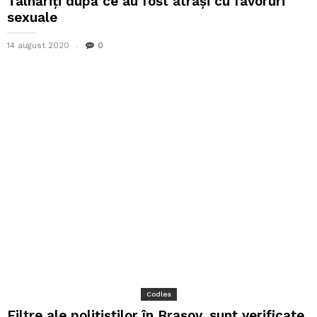
Tâlhăriți după ce au fost atrași cu favoruri
sexuale
14 august 2020
0
Codlea
Filtre ale polițiștilor în Brașov, sunt verificate