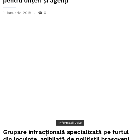
pentru ofițeri și agenți
11 ianuarie 2018
0
Informatii utile
Grupare infracțională specializată pe furtul
din locuințe, anihilată de polițiștii brașoveni