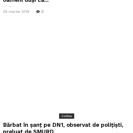
28 martie 2019
0
Codlea
Bărbat în șanț pe DN1, observat de polițiști,
preluat de SMURD