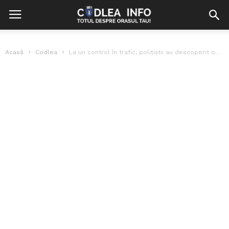
Acasă
Codlea
La un control în trafic, polițiștii au descoperit oameni duși ca pe...