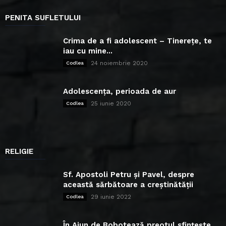
PENITA SUFLETULUI
Crima de a fi adolescent – Tinerețe, te
iau cu mine...
24 noiembrie 2020
Codlea
Adolescența, perioada de aur
25 iunie 2020
Codlea
RELIGIE
Sf. Apostoli Petru și Pavel, despre
această sărbătoare a creștinătății
29 iunie 2022
Codlea
În Ajun de Bobotează preotul sfințește