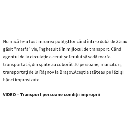
Nu mică le-a fost mirarea polițiștlor când într-o dubă de 3.5 au
găsit ”marfă” vie, înghesuită în mijlocul de transport. Când
agentul de la circulație a cerut șoferului să vadă marfa
transportată, din spate au coborât 10 persoane, muncitori,
transportați de la Râșnov la Brașov.Aceștia stăteau pe lăzi și
bănci improvizate.
VIDEO – Transport persoane condiții improprii