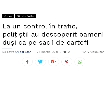
Codlea
Stiri din Codlea
La un control în trafic,
polițiștii au descoperit oameni
duși ca pe sacii de cartofi
De către
Ovidiu Stan
28 martie 2019
0
2.772 vizualizari