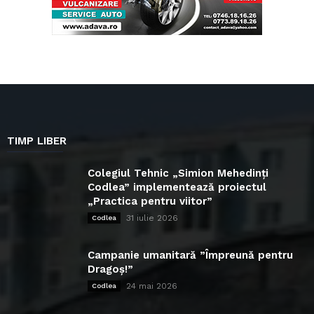
TIMP LIBER
Colegiul Tehnic „Simion Mehedinți
Codlea” implementează proiectul
„Practica pentru viitor”
31 iulie 2026
Codlea
Campanie umanitară ”Împreună pentru
Dragoș!”
24 mai 2026
Codlea