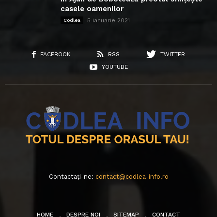
casele oamenilor
5 ianuarie 2021
Codlea
FACEBOOK
RSS
TWITTER
YOUTUBE
Contactați-ne:
contact@codlea-info.ro
HOME
DESPRE NOI
SITEMAP
CONTACT