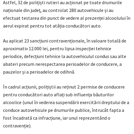
Astfel, 32 de polițiști rutieri au acționat pe toate drumurile
naționale din județ, au controlat 280 autovehicule și au
efectuat testarea din punct de vedere al prezenței alcoolului în
aerul expirat pentru tot atâția conducători auto.
Au aplicat 23 sancțiuni contravenționale, în valoare totală de
aproximativ 12.000 lei, pentru lipsa inspecției tehnice
periodice, defecțiuni tehnice la autovehiculul condus sau alte
abateri precum nerespectarea perioadelor de conducere, a
pauzelor și a perioadelor de odihnă.
În cadrul acțiunii, polițiștii au reținut 2 permise de conducere
pentru conducători auto aflați sub influența băuturilor
alcoolice (unul în vederea suspendării exercitării dreptului de a
conduce autovehicule pe drumurile publice, întrucât fapta a
fost încadrată ca infracțiune, iar unul reprezentând o
contravenție).