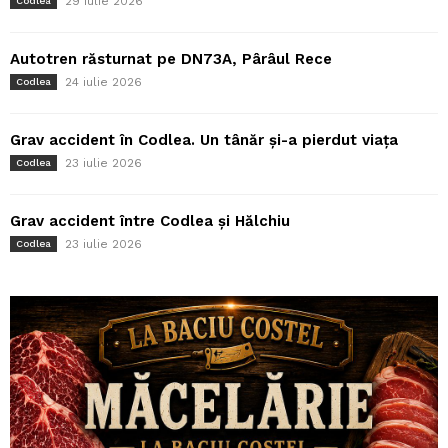
29 iulie 2026
Codlea
Autotren răsturnat pe DN73A, Pârâul Rece
24 iulie 2026
Codlea
Grav accident în Codlea. Un tânăr și-a pierdut viața
23 iulie 2026
Codlea
Grav accident între Codlea și Hălchiu
23 iulie 2026
Codlea