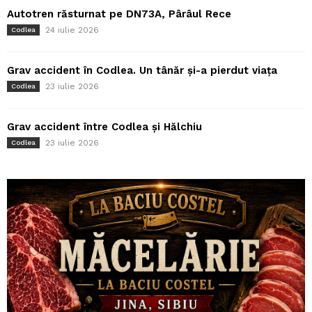
Autotren răsturnat pe DN73A, Pârâul Rece
24 iulie 2026
Codlea
Grav accident în Codlea. Un tânăr și-a pierdut viața
23 iulie 2026
Codlea
Grav accident între Codlea și Hălchiu
23 iulie 2026
Codlea