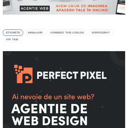
ETICHETE
ANGAJARI
COMENZI TAXI CODLEA
DISPECERAT
VIP TAXI