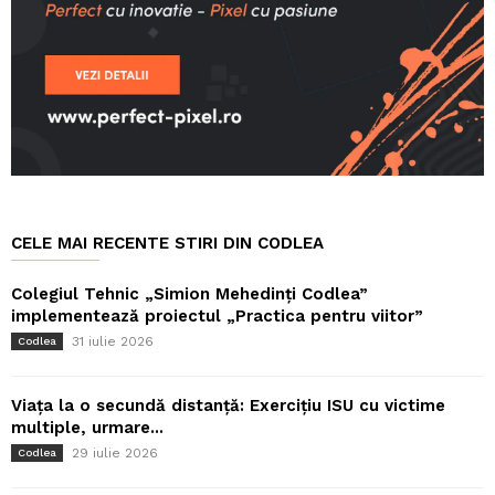
CELE MAI RECENTE STIRI DIN CODLEA
Colegiul Tehnic „Simion Mehedinți Codlea”
implementează proiectul „Practica pentru viitor”
31 iulie 2026
Codlea
Viața la o secundă distanță: Exercițiu ISU cu victime
multiple, urmare...
29 iulie 2026
Codlea