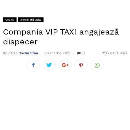
Codlea
Informatii utile
Compania VIP TAXI angajează
dispecer
De către
Ovidiu Stan
28 martie 2019
0
2.115 vizualizari