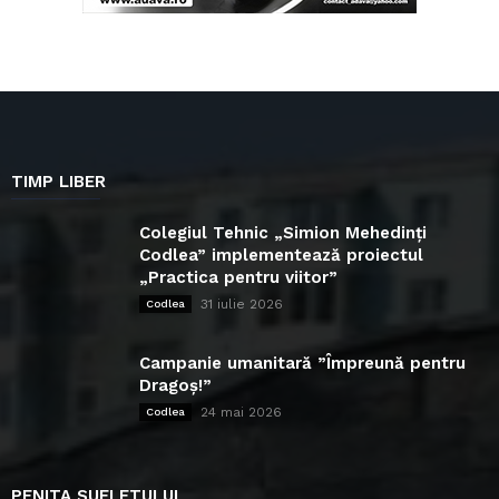
TIMP LIBER
Colegiul Tehnic „Simion Mehedinți
Codlea” implementează proiectul
„Practica pentru viitor”
31 iulie 2026
Codlea
Campanie umanitară ”Împreună pentru
Dragoș!”
24 mai 2026
Codlea
PENITA SUFLETULUI