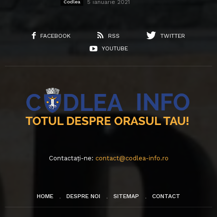
5 ianuarie 2021
Codlea
FACEBOOK
RSS
TWITTER
YOUTUBE
Contactați-ne:
contact@codlea-info.ro
HOME
DESPRE NOI
SITEMAP
CONTACT