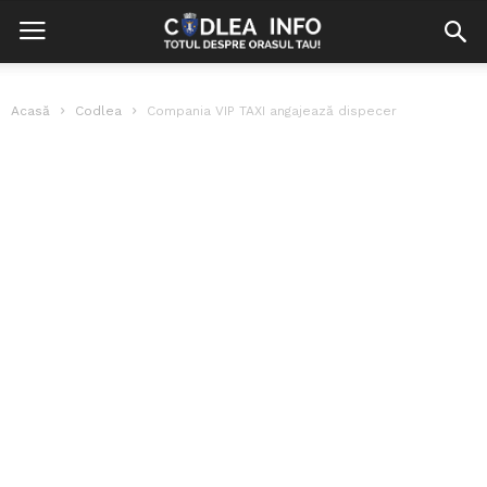
Acasă
Codlea
Compania VIP TAXI angajează dispecer