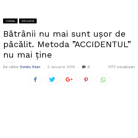
Codlea
Educatie
Bătrânii nu mai sunt ușor de
păcălit. Metoda ”ACCIDENTUL”
nu mai ține
De către
Ovidiu Stan
5 ianuarie 2019
0
1.173 vizualizari