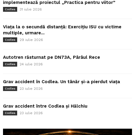
implementează proiectul „Practica pentru viitor”
31 iulie 2026
Codlea
Viața la o secundă distanță: Exercițiu ISU cu victime
multiple, urmare...
29 iulie 2026
Codlea
Autotren răsturnat pe DN73A, Pârâul Rece
24 iulie 2026
Codlea
Grav accident în Codlea. Un tânăr și-a pierdut viața
23 iulie 2026
Codlea
Grav accident între Codlea și Hălchiu
23 iulie 2026
Codlea