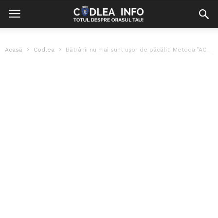
Acasă
Codlea
Bătrânii nu mai sunt ușor de păcălit. Metoda ”ACCIDENTUL” nu mai ține