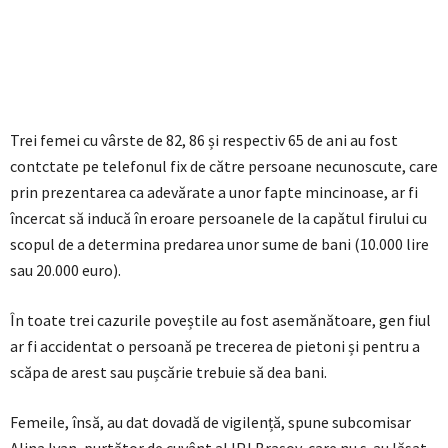
Trei femei cu vârste de 82, 86 și respectiv 65 de ani au fost
contctate pe telefonul fix de către persoane necunoscute, care
prin prezentarea ca adevărate a unor fapte mincinoase, ar fi
încercat să inducă în eroare persoanele de la capătul firului cu
scopul de a determina predarea unor sume de bani (10.000 lire
sau 20.000 euro).
În toate trei cazurile poveștile au fost asemănătoare, gen fiul
ar fi accidentat o persoană pe trecerea de pietoni și pentru a
scăpa de arest sau pușcărie trebuie să dea bani.
Femeile, însă, au dat dovadă de vigilență, spune subcomisar
Alina Ivan, purtător de cuvânt al IPJ Brașov, care nu s-au lăsat