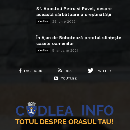
Sf. Apostoli Petru și Pavel, despre
această sărbătoare a creștinătății
29 iunie 2022
Codlea
În Ajun de Bobotează preotul sfințește
casele oamenilor
5 ianuarie 2021
Codlea
FACEBOOK
RSS
TWITTER
YOUTUBE