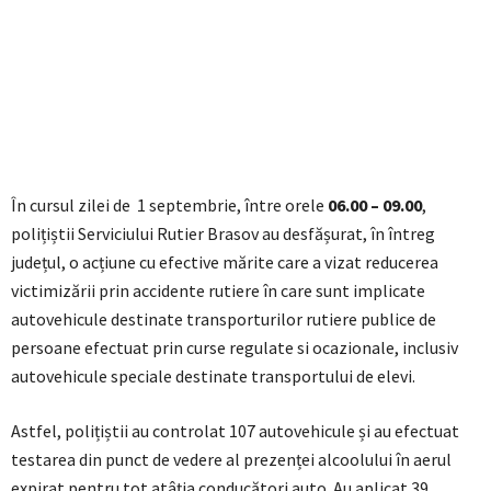
În cursul zilei de 1 septembrie, între orele
06.00 – 09.00
,
polițiștii Serviciului Rutier Brasov au desfășurat, în întreg
județul, o acțiune cu efective mărite care a vizat reducerea
victimizării prin accidente rutiere în care sunt implicate
autovehicule destinate transporturilor rutiere publice de
persoane efectuat prin curse regulate si ocazionale, inclusiv
autovehicule speciale destinate transportului de elevi.
Astfel, polițiștii au controlat 107 autovehicule și au efectuat
testarea din punct de vedere al prezenței alcoolului în aerul
expirat pentru tot atâția conducători auto. Au aplicat 39