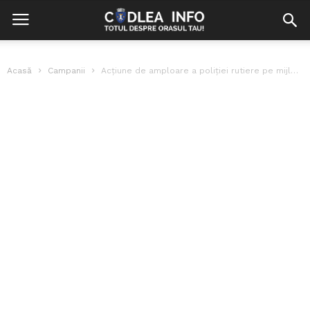
Acasă
Campanii
Acțiune de amploare a poliției rutiere pe mijloacele de transport persoane