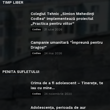
TIMP LIBER
Colegiul Tehnic „Simion Mehedinți
Codlea” implementează proiectul
„Practica pentru viitor”
31 iulie 2026
Codlea
Campanie umanitară ”Împreună pentru
Dragoș!”
24 mai 2026
Codlea
PENITA SUFLETULUI
Crima de a fi adolescent – Tinerețe, te
iau cu mine...
24 noiembrie 2020
Codlea
Adolescența, perioada de aur