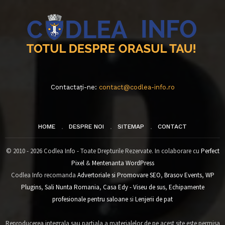
Contactați-ne:
contact@codlea-info.ro
HOME
DESPRE NOI
SITEMAP
CONTACT
© 2010 - 2026 Codlea Info - Toate Drepturile Rezervate. In colaborare cu
Perfect
Pixel
&
Mentenanta WordPress
Codlea Info recomanda
Advertoriale si Promovare SEO
,
Brasov Events
,
WP
Plugins
,
Sali Nunta Romania
,
Casa Edy - Viseu de sus
,
Echipamente
profesionale pentru saloane
si
Lenjerii de pat
Reproducerea integrala sau partiala a materialelor de pe acest site este permisa