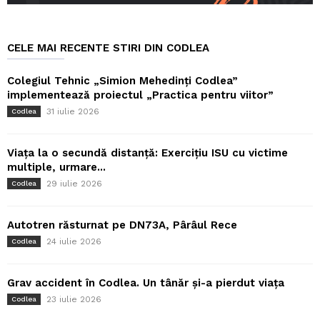
CELE MAI RECENTE STIRI DIN CODLEA
Colegiul Tehnic „Simion Mehedinți Codlea”
implementează proiectul „Practica pentru viitor”
31 iulie 2026
Codlea
Viața la o secundă distanță: Exercițiu ISU cu victime
multiple, urmare...
29 iulie 2026
Codlea
Autotren răsturnat pe DN73A, Pârâul Rece
24 iulie 2026
Codlea
Grav accident în Codlea. Un tânăr și-a pierdut viața
23 iulie 2026
Codlea