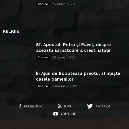
25 iunie 2020
Codlea
RELIGIE
Sf. Apostoli Petru și Pavel, despre
această sărbătoare a creștinătății
29 iunie 2022
Codlea
În Ajun de Bobotează preotul sfințește
casele oamenilor
5 ianuarie 2021
Codlea
FACEBOOK
RSS
TWITTER
YOUTUBE