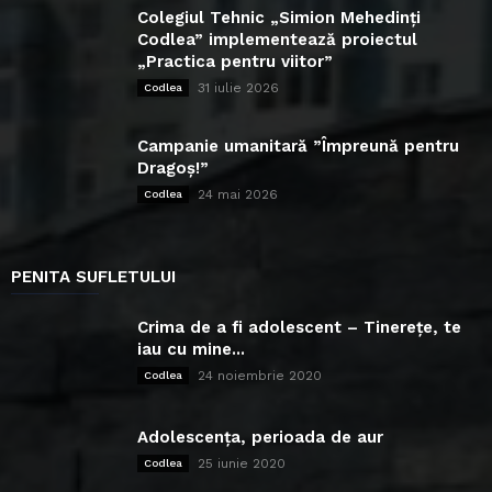
Colegiul Tehnic „Simion Mehedinți
Codlea” implementează proiectul
„Practica pentru viitor”
31 iulie 2026
Codlea
Campanie umanitară ”Împreună pentru
Dragoș!”
24 mai 2026
Codlea
PENITA SUFLETULUI
Crima de a fi adolescent – Tinerețe, te
iau cu mine...
24 noiembrie 2020
Codlea
Adolescența, perioada de aur
25 iunie 2020
Codlea