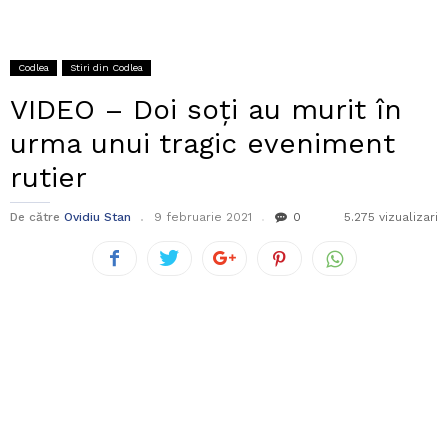
Codlea
Stiri din Codlea
VIDEO – Doi soți au murit în
urma unui tragic eveniment
rutier
De către
Ovidiu Stan
9 februarie 2021
0
5.275 vizualizari