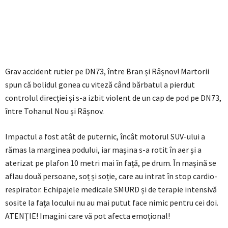
Grav accident rutier pe DN73, între Bran și Râșnov! Martorii
spun că bolidul gonea cu viteză când bărbatul a pierdut
controlul direcției și s-a izbit violent de un cap de pod pe DN73,
între Tohanul Nou și Râșnov.
Impactul a fost atât de puternic, încât motorul SUV-ului a
rămas la marginea podului, iar mașina s-a rotit în aer și a
aterizat pe plafon 10 metri mai în față, pe drum. În mașină se
aflau două persoane, soț și soție, care au intrat în stop cardio-
respirator. Echipajele medicale SMURD și de terapie intensivă
sosite la fața locului nu au mai putut face nimic pentru cei doi.
ATENȚIE! Imagini care vă pot afecta emoțional!