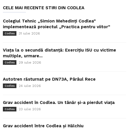
CELE MAI RECENTE STIRI DIN CODLEA
Colegiul Tehnic „Simion Mehedinți Codlea”
implementează proiectul „Practica pentru viitor”
31 iulie 2026
Codlea
Viața la o secundă distanță: Exercițiu ISU cu victime
multiple, urmare...
29 iulie 2026
Codlea
Autotren răsturnat pe DN73A, Pârâul Rece
24 iulie 2026
Codlea
Grav accident în Codlea. Un tânăr și-a pierdut viața
23 iulie 2026
Codlea
Grav accident între Codlea și Hălchiu