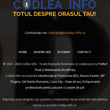
Contactați-ne:
contact@codlea-info.ro
HOME
DESPRE NOI
SITEMAP
CONTACT
© 2010 - 2026 Codlea Info - Toate Drepturile Rezervate. In colaborare cu
Perfect
Pixel
&
Mentenanta WordPress
Codlea Info recomanda
Advertoriale si Promovare SEO
,
Brasov Events
,
WP
Plugins
,
Sali Nunta Romania
,
Casa Edy - Viseu de sus
,
Echipamente
profesionale pentru saloane
si
Lenjerii de pat
Reproducerea integrala sau partiala a materialelor de pe acest site este permisa
numai cu acordul Codlea-Info.ro.