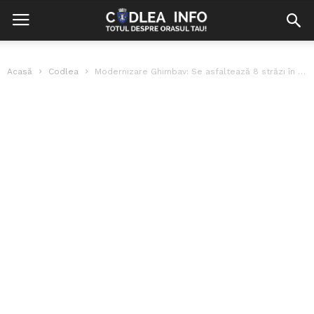
Acasă
Codlea
Modernizare Ghimbav: Se asfaltează 8 străzi în cart. Florilor