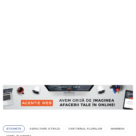
ETICHETE
ASFALTARE STRAZI
CARTIERUL FLORILOR
GHIMBAV
IONEL FLIUNDRA