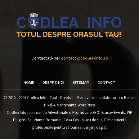
Contactați-ne:
contact@codlea-info.ro
HOME
DESPRE NOI
SITEMAP
CONTACT
© 2010 - 2026 Codlea Info - Toate Drepturile Rezervate. In colaborare cu
Perfect
Pixel
&
Mentenanta WordPress
Codlea Info recomanda
Advertoriale si Promovare SEO
,
Brasov Events
,
WP
Plugins
,
Sali Nunta Romania
,
Casa Edy - Viseu de sus
,
Echipamente
profesionale pentru saloane
si
Lenjerii de pat