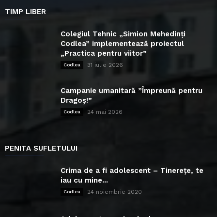
TIMP LIBER
Colegiul Tehnic „Simion Mehedinți
Codlea” implementează proiectul
„Practica pentru viitor”
31 iulie 2026
Codlea
Campanie umanitară ”Împreună pentru
Dragoș!”
24 mai 2026
Codlea
PENITA SUFLETULUI
Crima de a fi adolescent – Tinerețe, te
iau cu mine...
24 noiembrie 2020
Codlea