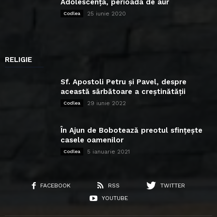
Adolescența, perioada de aur
25 iunie 2020
Codlea
RELIGIE
Sf. Apostoli Petru și Pavel, despre
această sărbătoare a creștinătății
29 iunie 2022
Codlea
În Ajun de Bobotează preotul sfințește
casele oamenilor
5 ianuarie 2021
Codlea
FACEBOOK
RSS
TWITTER
YOUTUBE