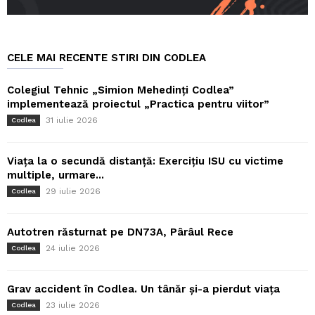
CELE MAI RECENTE STIRI DIN CODLEA
Colegiul Tehnic „Simion Mehedinți Codlea”
implementează proiectul „Practica pentru viitor”
31 iulie 2026
Codlea
Viața la o secundă distanță: Exercițiu ISU cu victime
multiple, urmare...
29 iulie 2026
Codlea
Autotren răsturnat pe DN73A, Pârâul Rece
24 iulie 2026
Codlea
Grav accident în Codlea. Un tânăr și-a pierdut viața
23 iulie 2026
Codlea