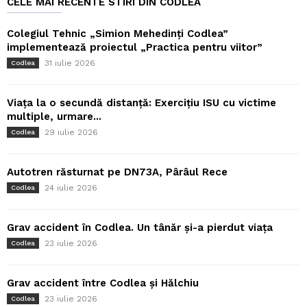
CELE MAI RECENTE STIRI DIN CODLEA
Colegiul Tehnic „Simion Mehedinți Codlea”
implementează proiectul „Practica pentru viitor”
31 iulie 2026
Codlea
Viața la o secundă distanță: Exercițiu ISU cu victime
multiple, urmare...
29 iulie 2026
Codlea
Autotren răsturnat pe DN73A, Pârâul Rece
24 iulie 2026
Codlea
Grav accident în Codlea. Un tânăr și-a pierdut viața
23 iulie 2026
Codlea
Grav accident între Codlea și Hălchiu
23 iulie 2026
Codlea