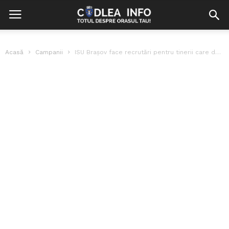
Acasă
Campanii
ISU Brașov face recrutări pentru tinerii care doresc să se alăture echipei...