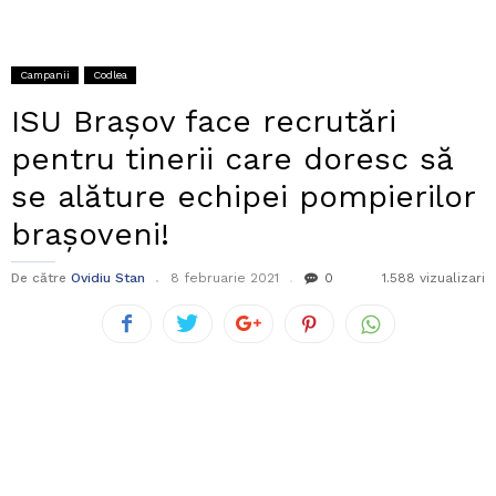
Campanii
Codlea
ISU Brașov face recrutări
pentru tinerii care doresc să
se alăture echipei pompierilor
brașoveni!
De către
Ovidiu Stan
8 februarie 2021
0
1.588 vizualizari