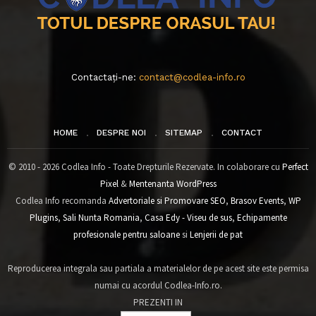
Contactați-ne:
contact@codlea-info.ro
HOME
DESPRE NOI
SITEMAP
CONTACT
© 2010 - 2026 Codlea Info - Toate Drepturile Rezervate. In colaborare cu
Perfect
Pixel
&
Mentenanta WordPress
Codlea Info recomanda
Advertoriale si Promovare SEO
,
Brasov Events
,
WP
Plugins
,
Sali Nunta Romania
,
Casa Edy - Viseu de sus
,
Echipamente
profesionale pentru saloane
si
Lenjerii de pat
Reproducerea integrala sau partiala a materialelor de pe acest site este permisa
numai cu acordul Codlea-Info.ro.
PREZENTI IN