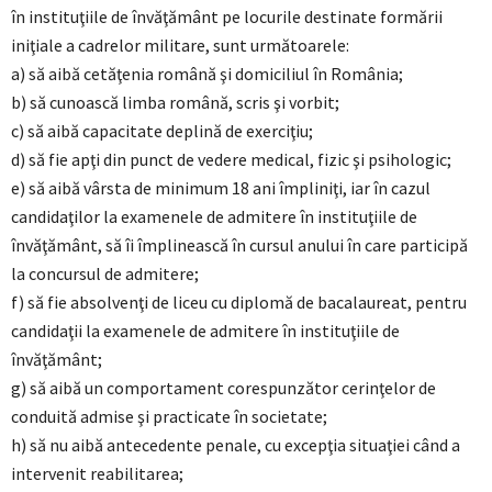
în instituţiile de învăţământ pe locurile destinate formării
iniţiale a cadrelor militare, sunt următoarele:
a) să aibă cetăţenia română şi domiciliul în România;
b) să cunoască limba română, scris şi vorbit;
c) să aibă capacitate deplină de exerciţiu;
d) să fie apţi din punct de vedere medical, fizic şi psihologic;
e) să aibă vârsta de minimum 18 ani împliniţi, iar în cazul
candidaţilor la examenele de admitere în instituţiile de
învăţământ, să îi împlinească în cursul anului în care participă
la concursul de admitere;
f) să fie absolvenţi de liceu cu diplomă de bacalaureat, pentru
candidaţii la examenele de admitere în instituţiile de
învăţământ;
g) să aibă un comportament corespunzător cerinţelor de
conduită admise şi practicate în societate;
h) să nu aibă antecedente penale, cu excepţia situaţiei când a
intervenit reabilitarea;