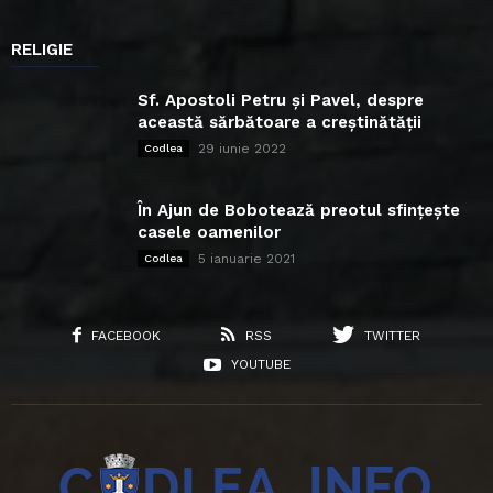
RELIGIE
Sf. Apostoli Petru și Pavel, despre
această sărbătoare a creștinătății
29 iunie 2022
Codlea
În Ajun de Bobotează preotul sfințește
casele oamenilor
5 ianuarie 2021
Codlea
FACEBOOK
RSS
TWITTER
YOUTUBE