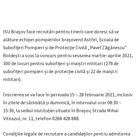
ISU Brașov face recrutări pentru tinerii care doresc să se
alăture echipei pompierilor brașoveni! Astfel, Școala de
Subofițeri Pompieri și de Protecție Civilă „Pavel Zăgănescu”
Boldești a scos la concurs pentru sesiunea martie-aprilie 2021,
300 de locuri pentru subofițeri și maiștri militari (278 de
subofițeri pompieri și de protecție civilă și 22 de maiștri
militari).
Înscrierea se va face în perioada 15 – 28 februarie 2021, inclusiv
în zilele de sâmbătă și duminică, în intervalul orar 08:30 –
15:30, la sediul instituției situate în Brașov, Strada Mihai
Viteazul, nr. 11, telefon 0268 428 888.
Condiţiile legale de recrutare a candidaţilor pentru admiterea