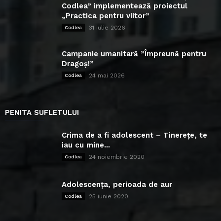
Codlea” implementează proiectul
„Practica pentru viitor”
31 iulie 2026
Codlea
Campanie umanitară ”Împreună pentru
Dragoș!”
24 mai 2026
Codlea
PENITA SUFLETULUI
Crima de a fi adolescent – Tinerețe, te
iau cu mine...
24 noiembrie 2020
Codlea
Adolescența, perioada de aur
25 iunie 2020
Codlea