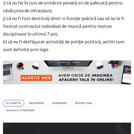
i) să nu fie în curs de urmărire penală ori de judecată pentru
săvârşirea de infracţiuni;
j) să nu fi fost destituiţi dintr-o funcţie publică sau să nu le fi
încetat contractul individual de muncă pentru motive
disciplinare în ultimii 7 ani;
k) să nu fi desfăşurat activităţi de poliţie politică, astfel cum
sunt definite prin lege.
ETICHETE
INSCRIERI
POMPIERI
RECRUTARI
SCOALA POMPIERI