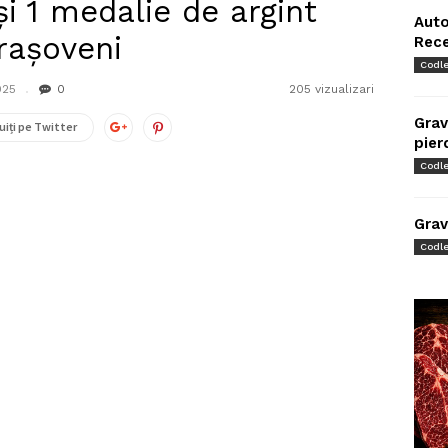
și 1 medalie de argint
Auto
brașoveni
Rec
Codl
025
0
205 vizualizari
Grav
uiți pe Twitter
pier
Codl
Grav
Codl