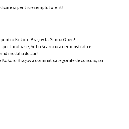
edicare și pentru exemplul oferit!
UR pentru Kokoro Brașov la Genoa Open!
ri spectaculoase, Sofia Scârnciu a demonstrat ce
rind medalia de aur!
are Kokoro Brașov a dominat categoriile de concurs, iar