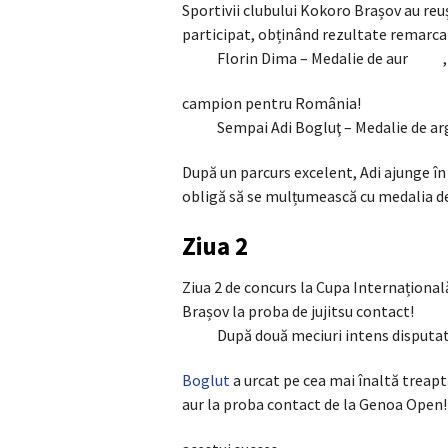
Sportivii clubului Kokoro Brașov au reuş
participat, obținând rezultate remarca
Florin Dima – Medalie de aur
campion pentru România!
Sempai Adi Bogluţ – Medalie de ar
După un parcurs excelent, Adi ajunge în f
obligă să se mulțumească cu medalia de
Ziua 2
Ziua 2 de concurs la Cupa Internaționa
Brașov la proba de jujitsu contact!
După două meciuri intens disputat
Boglut
a urcat pe cea mai înaltă trea
aur la proba contact de la Genoa Open!