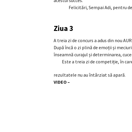
acestui succes.
Felicitări, Sempai Adi, pentru d
Ziua 3
A treia zi de concurs a adus din nou A
După încă o zi plină de emoții și meciu
înseamnă curajul și determinarea, cuce
Este a treia zi de competiție, în c
rezultatele nu au întârziat să apară.
VIDEO –