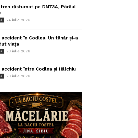
tren răsturnat pe DN73A, Pârâul
e
24 iulie 2026
ea
 accident în Codlea. Un tânăr și-a
dut viața
23 iulie 2026
ea
 accident între Codlea și Hălchiu
23 iulie 2026
ea