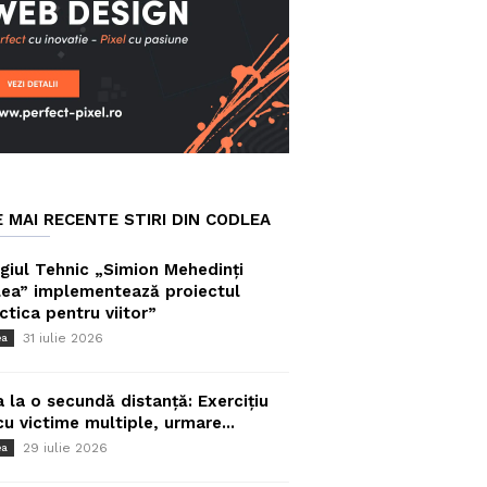
E MAI RECENTE STIRI DIN CODLEA
giul Tehnic „Simion Mehedinți
ea” implementează proiectul
ctica pentru viitor”
31 iulie 2026
ea
a la o secundă distanță: Exercițiu
cu victime multiple, urmare...
29 iulie 2026
ea