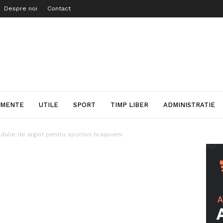
Despre noi
Contact
IMENTE
UTILE
SPORT
TIMP LIBER
ADMINISTRATIE
dalie de argint pentru sportivii brașoveni