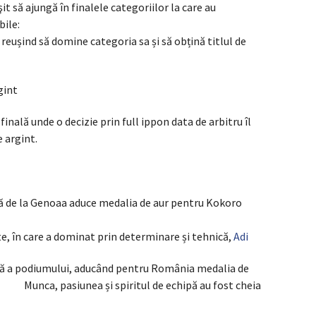
it să ajungă în finalele categoriilor la care au
bile:
, reușind să domine categoria sa și să obțină titlul de
gint
inală unde o decizie prin full ippon data de arbitru îl
 argint.
lă de la Genoaa aduce medalia de aur pentru Kokoro
e, în care a dominat prin determinare și tehnică,
Adi
ptă a podiumului, aducând pentru România medalia de
Munca, pasiunea și spiritul de echipă au fost cheia