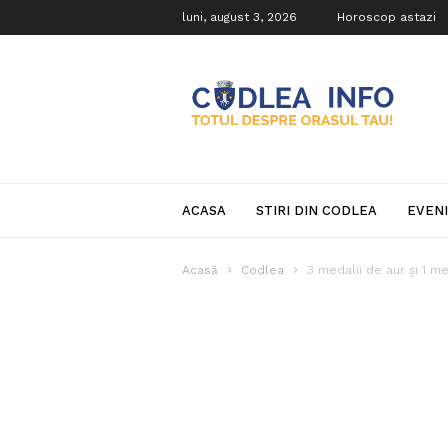
luni, august 3, 2026
Horoscop astazi
Codlea
Info
ACASA
STIRI DIN CODLEA
EVEN
Acasă
Codlea
3 medalii de aur și 1 me