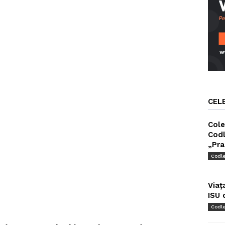
CEL
Cole
Codl
„Pra
Codl
Viaț
ISU 
Codl