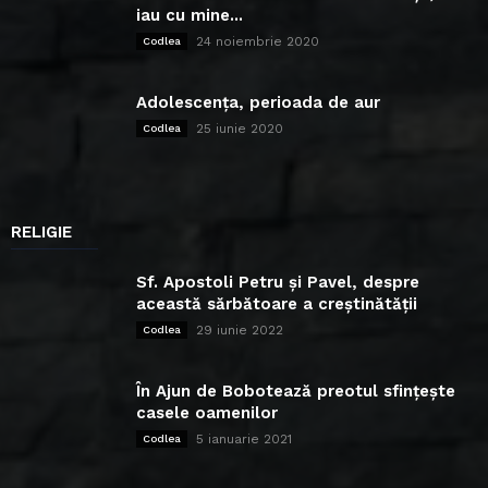
iau cu mine...
24 noiembrie 2020
Codlea
Adolescența, perioada de aur
25 iunie 2020
Codlea
RELIGIE
Sf. Apostoli Petru și Pavel, despre
această sărbătoare a creștinătății
29 iunie 2022
Codlea
În Ajun de Bobotează preotul sfințește
casele oamenilor
5 ianuarie 2021
Codlea