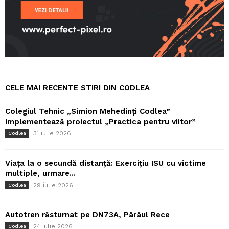
CELE MAI RECENTE STIRI DIN CODLEA
Colegiul Tehnic „Simion Mehedinți Codlea”
implementează proiectul „Practica pentru viitor”
31 iulie 2026
Codlea
Viața la o secundă distanță: Exercițiu ISU cu victime
multiple, urmare...
29 iulie 2026
Codlea
Autotren răsturnat pe DN73A, Pârâul Rece
24 iulie 2026
Codlea