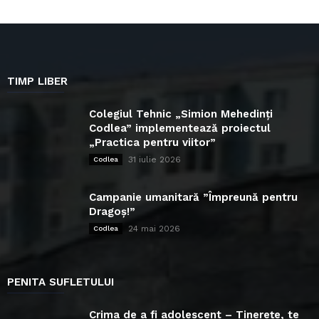
TIMP LIBER
Colegiul Tehnic „Simion Mehedinți
Codlea” implementează proiectul
„Practica pentru viitor”
31 iulie 2026
Codlea
Campanie umanitară ”Împreună pentru
Dragoș!”
24 mai 2026
Codlea
PENITA SUFLETULUI
Crima de a fi adolescent – Tinerețe, te