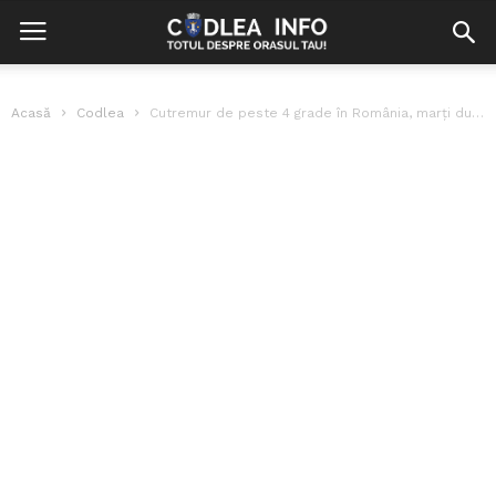
Acasă
Codlea
Cutremur de peste 4 grade în România, marți după amiază