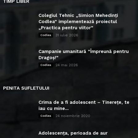
TIMP LIBER
Colegiul Tehnic „Simion Mehedinți
Codlea” implementează proiectul
„Practica pentru viitor”
31 iulie 2026
Codlea
Campanie umanitară ”Împreună pentru
Dragoș!”
24 mai 2026
Codlea
PENITA SUFLETULUI
Crima de a fi adolescent – Tinerețe, te
iau cu mine...
24 noiembrie 2020
Codlea
Adolescența, perioada de aur