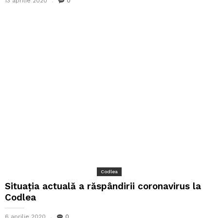
13 aprilie 2020
0
Codlea
Situația actuală a răspândirii coronavirus la
Codlea
6 aprilie 2020
0