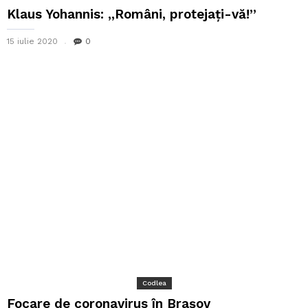
Klaus Yohannis: ,,Români, protejați-vă!”
15 iulie 2020
0
Codlea
Focare de coronavirus în Brașov