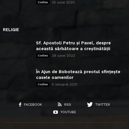
25 iunie 2020
Codlea
RELIGIE
Sf. Apostoli Petru și Pavel, despre
această sărbătoare a creștinătății
29 iunie 2022
Codlea
În Ajun de Bobotează preotul sfințește
casele oamenilor
5 ianuarie 2021
Codlea
FACEBOOK
RSS
TWITTER
YOUTUBE