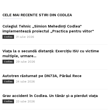
CELE MAI RECENTE STIRI DIN CODLEA
Colegiul Tehnic „Simion Mehedinți Codlea”
implementează proiectul „Practica pentru viitor”
31 iulie 2026
Codlea
Viața la o secundă distanță: Exercițiu ISU cu victime
multiple, urmare...
29 iulie 2026
Codlea
Autotren răsturnat pe DN73A, Pârâul Rece
24 iulie 2026
Codlea
Grav accident în Codlea. Un tânăr și-a pierdut viața
23 iulie 2026
Codlea