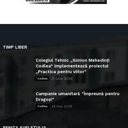
TIMP LIBER
Colegiul Tehnic „Simion Mehedinți
Codlea” implementează proiectul
„Practica pentru viitor”
31 iulie 2026
Codlea
Campanie umanitară ”Împreună pentru
Dragoș!”
24 mai 2026
Codlea
PENITA SUFLETULUI