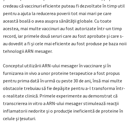
credeau că vaccinuri eficiente puteau fi dezvoltate în timp util
pentru a ajuta la reducerea poverii tot mai mari pe care
această boală o avea asupra sănătăţii globale. Cu toate
acestea, mai multe vaccinuri au fost autorizate într-un timp
record, iar primele două seruri care au fost aprobate şi care s-
au dovedit a fi şi cele mai eficiente au fost produse pe baza noii
tehnologii ARN mesager.
Conceptul utilizării ARN-ului mesager în vaccinare şi în
furnizarea in vivo a unor proteine terapeutice a fost propus
pentru prima dată în urmă cu peste 30 de ani, însă mai multe
obstacole trebuiau să fie depăşite pentru a-l transforma într-
o realitate clinică. Primele experimente au demonstrat că
transcrierea in vitro a ARN-ului mesager stimulează reacţii
inflamatorii nedorite şi o producţie ineficientă de proteine în
celule şi ţesuturi.