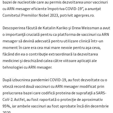
bazei de nucleotide care au permis dezvoltarea unor vaccinuri
cu ARN mesager eficiente împotriva COVID-19”, a anunțat
Comitetul Premiilor Nobel 2023, potrivit agerpres.ro.
Descoperirea făcută de Katalin Kariko şi Drew Weissman a avut
o importanţă crucială pentru ca platforma de vaccinuri cu ARN
mesager să devină adecvată pentru utilizare clinică într-un
moment în care era cea mai mare nevoie pentru aşa ceva,
făcând din ea o contribuţie extraordinară la dezvoltarea
medicinei şi deschizând calea către viitoare aplicaţii ale
tehnologiei cu ARN mesager.
După izbucnirea pandemiei COVID-19, au fost dezvoltate cu o
viteză record două vaccinuri cu ARN mesager modificat prin
prelucrarea bazei care codifică proteina de suprafață a SARS-
CoV-2. Astfel, au fost raportată o protecție de aproximativ
95%, iar ambele vaccinuri au fost aprobate încă din decembrie
2020.