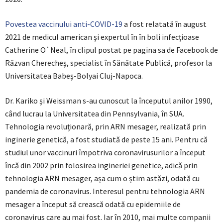
Povestea vaccinului anti-COVID-19
a fost relatată în august
2021 de medicul american și expertul în în boli infecțioase
Catherine O`Neal, în clipul postat pe pagina sa de Facebook de
Răzvan Cherecheș, specialist în Sănătate Publică, profesor la
Universitatea Babeș-Bolyai Cluj-Napoca.
Dr. Kariko şi Weissman s-au cunoscut la începutul anilor 1990,
când lucrau la Universitatea din Pennsylvania, în SUA.
Tehnologia revoluționară, prin ARN mesager, realizată prin
inginerie genetică, a fost studiată de peste 15 ani. Pentru că
studiul unor vaccinuri împotriva coronavirusurilor a început
încă din 2002 prin folosirea ingineriei genetice, adică prin
tehnologia ARN mesager, așa cum o știm astăzi, odată cu
pandemia de coronavirus. Interesul pentru tehnologia ARN
mesager a început să crească odată cu epidemiile de
coronavirus care au mai fost. Iar în 2010, mai multe companii