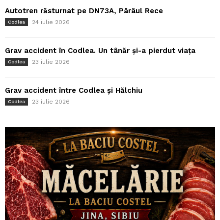
Autotren răsturnat pe DN73A, Pârâul Rece
24 iulie 2026
Codlea
Grav accident în Codlea. Un tânăr și-a pierdut viața
23 iulie 2026
Codlea
Grav accident între Codlea și Hălchiu
23 iulie 2026
Codlea