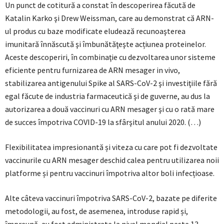
Un punct de cotitură a constat în descoperirea făcută de
Katalin Karko şi Drew Weissman, care au demonstrat că ARN-
ul produs cu baze modificate eludează recunoaşterea
imunitară înnăscută şi îmbunătăţeşte acțiunea proteinelor.
Aceste descoperiri, în combinaţie cu dezvoltarea unor sisteme
eficiente pentru furnizarea de ARN mesager in vivo,
stabilizarea antigenului Spike al SARS-CoV-2 şi investiţiile fără
egal făcute de industria farmaceutică şi de guverne, au dus la
autorizarea a două vaccinuri cu ARN mesager şi cu o rată mare
de succes împotriva COVID-19 la sfârşitul anului 2020. (…)
Flexibilitatea impresionantă și viteza cu care pot fi dezvoltate
vaccinurile cu ARN mesager deschid calea pentru utilizarea noii
platforme și pentru vaccinuri împotriva altor boli infecțioase.
Alte câteva vaccinuri împotriva SARS-CoV-2, bazate pe diferite
metodologii, au fost, de asemenea, introduse rapid și,
împreună, au fost administrate la nivel mondial peste 13