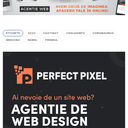
ETICHETE
2023
CASTIGAT
CODLEAINFO
CORONAVIRUS
MEDICINA
NOBEL
PREMIUL