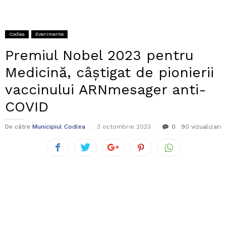
Codlea
Evenimente
Premiul Nobel 2023 pentru
Medicină, câștigat de pionierii
vaccinului ARNmesager anti-
COVID
De către
Municipiul Codlea
3 octombrie 2023
0
90 vizualizari