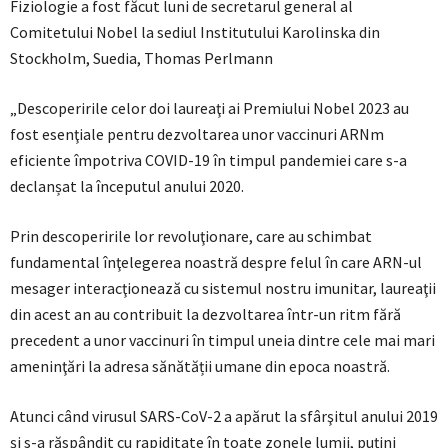
Fiziologie a fost făcut luni de secretarul general al
Comitetului Nobel la sediul Institutului Karolinska din
Stockholm, Suedia, Thomas Perlmann
„Descoperirile celor doi laureaţi ai Premiului Nobel 2023 au
fost esenţiale pentru dezvoltarea unor vaccinuri ARNm
eficiente împotriva COVID-19 în timpul pandemiei care s-a
declanșat la începutul anului 2020.
Prin descoperirile lor revoluţionare, care au schimbat
fundamental înţelegerea noastră despre felul în care ARN-ul
mesager interacţionează cu sistemul nostru imunitar, laureaţii
din acest an au contribuit la dezvoltarea într-un ritm fără
precedent a unor vaccinuri în timpul uneia dintre cele mai mari
ameninţări la adresa sănătății umane din epoca noastră.
Atunci când virusul SARS-CoV-2 a apărut la sfârşitul anului 2019
şi s-a răspândit cu rapiditate în toate zonele lumii, puţini