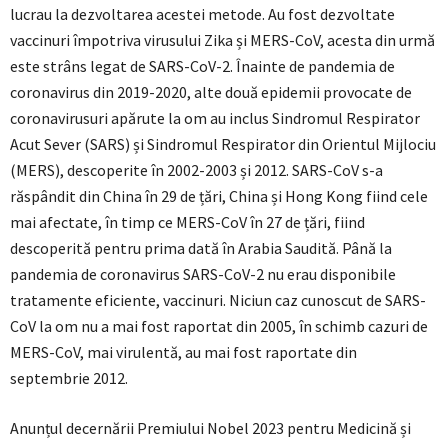
lucrau la dezvoltarea acestei metode. Au fost dezvoltate
vaccinuri împotriva virusului Zika și MERS-CoV, acesta din urmă
este strâns legat de SARS-CoV-2. Înainte de pandemia de
coronavirus din 2019-2020, alte două epidemii provocate de
coronavirusuri apărute la om au inclus Sindromul Respirator
Acut Sever (SARS) și Sindromul Respirator din Orientul Mijlociu
(MERS), descoperite în 2002-2003 și 2012. SARS-CoV s-a
răspândit din China în 29 de țări, China și Hong Kong fiind cele
mai afectate, în timp ce MERS-CoV în 27 de țări, fiind
descoperită pentru prima dată în Arabia Saudită. Până la
pandemia de coronavirus SARS-CoV-2 nu erau disponibile
tratamente eficiente, vaccinuri. Niciun caz cunoscut de SARS-
CoV la om nu a mai fost raportat din 2005, în schimb cazuri de
MERS-CoV, mai virulentă, au mai fost raportate din
septembrie 2012.
Anunțul decernării Premiului Nobel 2023 pentru Medicină și