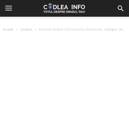
Acasă
Codlea
Premiul Nobel 2023 pentru Medicină, câștigat de pionierii vaccinului ARNmesager anti-COVID