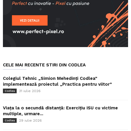
CELE MAI RECENTE STIRI DIN CODLEA
Colegiul Tehnic „Simion Mehedinți Codlea”
implementează proiectul „Practica pentru viitor”
31 iulie 2026
Codlea
Viața la o secundă distanță: Exercițiu ISU cu victime
multiple, urmare...
29 iulie 2026
Codlea