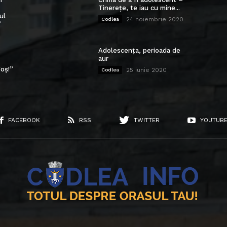
Tinerețe, te iau cu mine...
ul
24 noiembrie 2020
Codlea
”
Adolescența, perioada de
aur
oș!”
25 iunie 2020
Codlea
FACEBOOK
RSS
TWITTER
YOUTUB