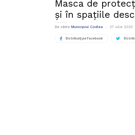
Masca de protecți
și în spațiile des
De către
Municipiul Codlea
27 iulie 2020
Distribuiți pe Facebook
Distrib