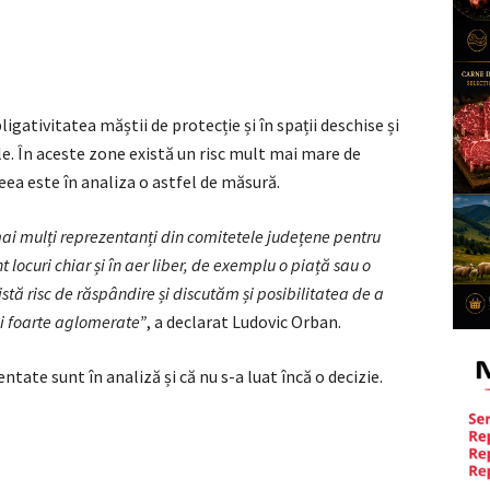
igativitatea măștii de protecție și în spații deschise și
e. În aceste zone există un risc mult mai mare de
eea este în analiza o astfel de măsură.
mai mulți reprezentanți din comitetele județene pentru
 locuri chiar și în aer liber, de exemplu o piață sau o
stă risc de răspândire și discutăm și posibilitatea de a
ii foarte aglomerate”
, a declarat Ludovic Orban.
ntate sunt în analiză și că nu s-a luat încă o decizie.