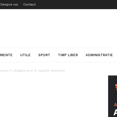
Despre noi
Contact
IMENTE
UTILE
SPORT
TIMP LIBER
ADMINISTRATIE
utea fi obligatorie și în spațiile deschise