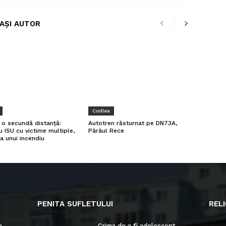
LAȘI AUTOR
Codlea
a o secundă distanță:
Autotren răsturnat pe DN73A,
u ISU cu victime multiple,
Pârâul Rece
a unui incendiu
PENITA SUFLETULUI
RELI
n
Crima de a fi adolescent –