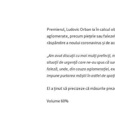
Premierul, Ludovic Orban ia în calcul obl
aglomerate, precum piețele sau falezel
răspândire a noului coronavirus și de ac
„
Am avut discuții cu mai mulți prefecți, 
situații de urgență care ne-au spus că sunt
faleză, unde, din cauza aglomerației, exi
impune purtarea măștii în astfel de spaț
El a ținut să precizeze că măsurile preze
Volume 60%