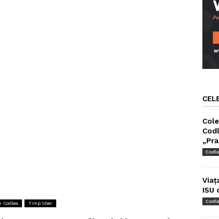
CEL
Cole
Codl
„Pra
Codl
Viaț
ISU 
Codl
in Codlea
Timp liber