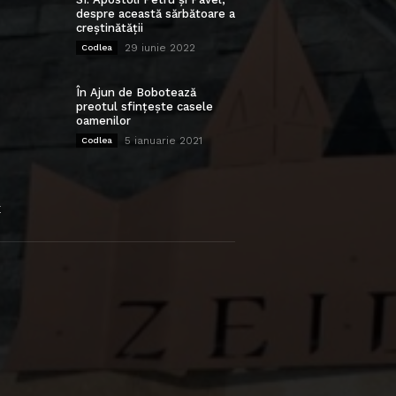
despre această sărbătoare a
creștinătății
29 iunie 2022
Codlea
În Ajun de Bobotează
preotul sfințește casele
oamenilor
5 ianuarie 2021
Codlea
E