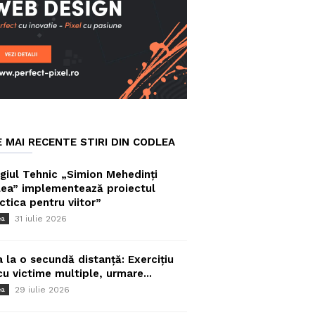
E MAI RECENTE STIRI DIN CODLEA
giul Tehnic „Simion Mehedinți
ea” implementează proiectul
ctica pentru viitor”
31 iulie 2026
ea
a la o secundă distanță: Exercițiu
cu victime multiple, urmare...
29 iulie 2026
ea