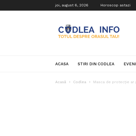
joi, august 6, 2026
Horoscop astazi
Codlea
Info
ACASA
STIRI DIN CODLEA
EVEN
Acasă
Codlea
Masca de protecție ar p