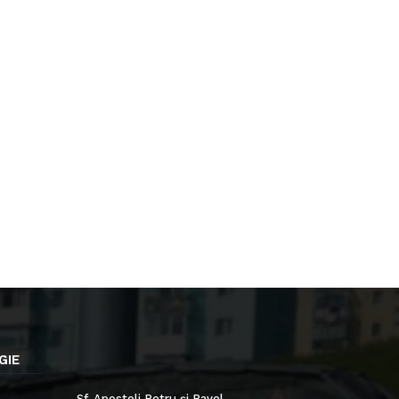
GIE
Sf. Apostoli Petru și Pavel,