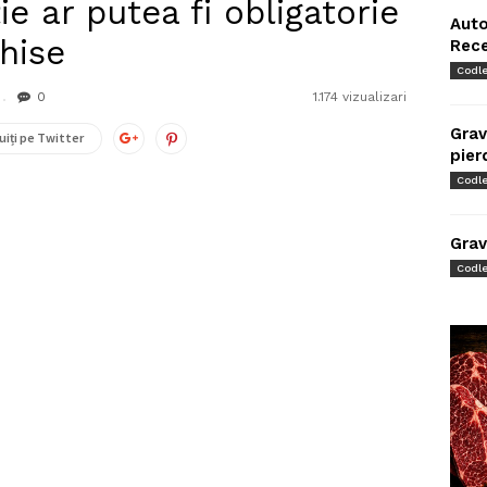
e ar putea fi obligatorie
Auto
chise
Rec
Codl
0
1.174 vizualizari
Grav
uiți pe Twitter
pier
Codl
Grav
Codl