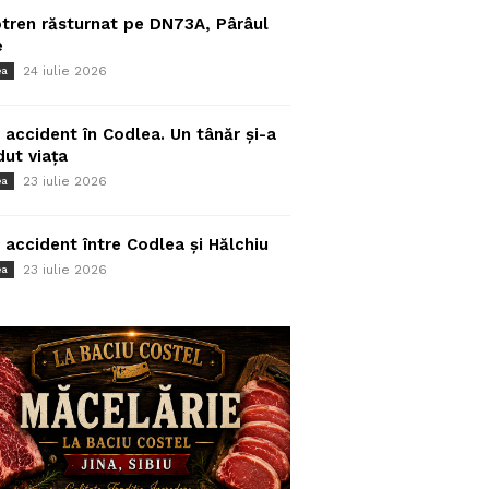
tren răsturnat pe DN73A, Pârâul
e
24 iulie 2026
ea
 accident în Codlea. Un tânăr și-a
dut viața
23 iulie 2026
ea
 accident între Codlea și Hălchiu
23 iulie 2026
ea