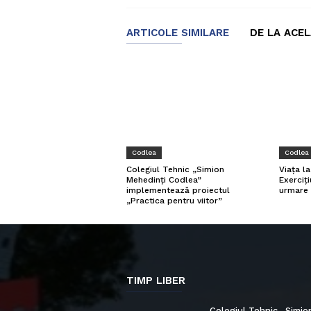
ARTICOLE SIMILARE
DE LA ACE
Codlea
Codlea
Viața l
Colegiul Tehnic „Simion
Exerciți
Mehedinți Codlea”
urmare 
implementează proiectul
„Practica pentru viitor”
TIMP LIBER
Colegiul Tehnic „Simio