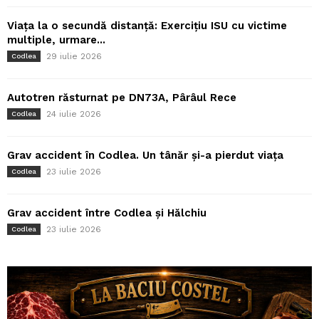
Viața la o secundă distanță: Exercițiu ISU cu victime
multiple, urmare...
29 iulie 2026
Codlea
Autotren răsturnat pe DN73A, Pârâul Rece
24 iulie 2026
Codlea
Grav accident în Codlea. Un tânăr și-a pierdut viața
23 iulie 2026
Codlea
Grav accident între Codlea și Hălchiu
23 iulie 2026
Codlea