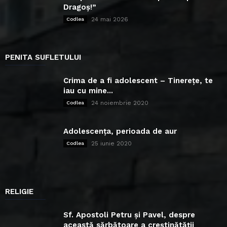
Dragoș!”
24 mai 2026
Codlea
PENITA SUFLETULUI
Crima de a fi adolescent – Tinerețe, te
iau cu mine...
24 noiembrie 2020
Codlea
Adolescența, perioada de aur
25 iunie 2020
Codlea
RELIGIE
Sf. Apostoli Petru și Pavel, despre
această sărbătoare a creștinătății