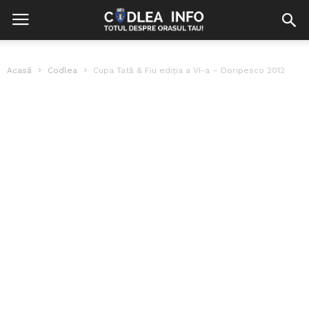
Acasă
Codlea
Cupa Tată & Fiu ediția a VI-a – Doripesco 2012