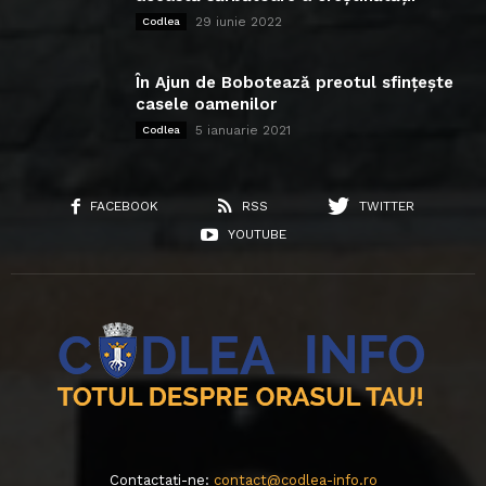
29 iunie 2022
Codlea
În Ajun de Bobotează preotul sfințește
casele oamenilor
5 ianuarie 2021
Codlea
FACEBOOK
RSS
TWITTER
YOUTUBE
Contactați-ne:
contact@codlea-info.ro