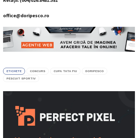
Relații: (004)026.8481.581
office@doripesco.ro
ETICHETE
CONCURS
CUPA TATA FIU
DORIPESCO
PESCUIT SPORTIV