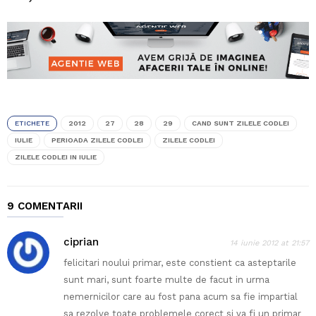
ETICHETE
2012
27
28
29
CAND SUNT ZILELE CODLEI
IULIE
PERIOADA ZILELE CODLEI
ZILELE CODLEI
ZILELE CODLEI IN IULIE
9 COMENTARII
ciprian
14 iunie 2012 at 21:57
felicitari noului primar, este constient ca asteptarile
sunt mari, sunt foarte multe de facut in urma
nemernicilor care au fost pana acum sa fie impartial
sa rezolve toate problemele corect si va fi un primar