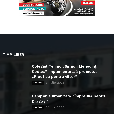
TIMP LIBER
Colegiul Tehnic „Simion Mehedinți
Codlea” implementează proiectul
„Practica pentru viitor”
31 iulie 2026
Codlea
Campanie umanitară ”Împreună pentru
Dragoș!”
24 mai 2026
Codlea