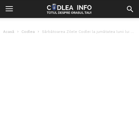
Acasă
Codlea
Sărbătoarea Zilele Codlei la jumătatea lunii lui Cuptor