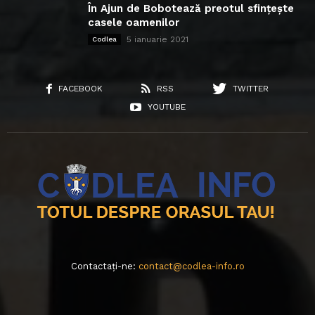
În Ajun de Bobotează preotul sfințește
casele oamenilor
5 ianuarie 2021
Codlea
FACEBOOK
RSS
TWITTER
YOUTUBE
Contactați-ne:
contact@codlea-info.ro