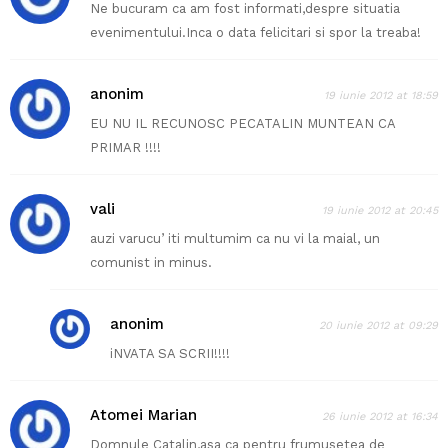
Ne bucuram ca am fost informati,despre situatia
evenimentului.Inca o data felicitari si spor la treaba!
anonim
19 iunie 2012 at 18:59
EU NU IL RECUNOSC PECATALIN MUNTEAN CA
PRIMAR !!!!
vali
19 iunie 2012 at 20:45
auzi varucu’ iti multumim ca nu vi la maial, un
comunist in minus.
anonim
20 iunie 2012 at 09:29
iNVATA SA SCRII!!!!
Atomei Marian
26 iunie 2012 at 16:34
Domnule Catalin,asa ca pentru frumusetea de