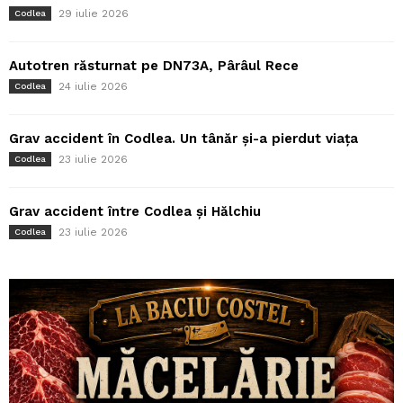
29 iulie 2026
Codlea
Autotren răsturnat pe DN73A, Pârâul Rece
24 iulie 2026
Codlea
Grav accident în Codlea. Un tânăr și-a pierdut viața
23 iulie 2026
Codlea
Grav accident între Codlea și Hălchiu
23 iulie 2026
Codlea