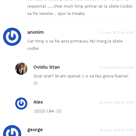
respectat …..chiar mult timp primar iar la zilele Codlei
sa fie veselie… spor la treaba
anonim
17 iunie 2012 at 21:26
Cat timp o sa fie asta primar,eu NU merg la zilele
codlei
Ovidiu Stan
17 iunie 2012 at 23:35
Doar atat? M-am speriat c-o sa faci greva foamei.
🙂
Alex
24 iunie 2012 at 15:13
:))))))) Like :)))
george
18 iunie 2012 at 17:31