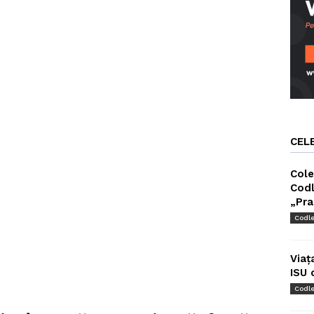
CEL
Cole
Codl
„Pra
Codl
Viaț
ISU 
Codl