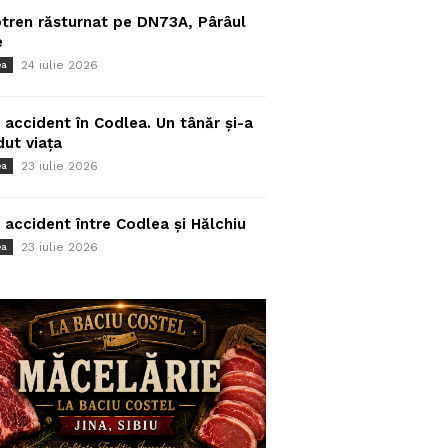
tren răsturnat pe DN73A, Pârâul
e
24 iulie 2026
ea
 accident în Codlea. Un tânăr și-a
dut viața
23 iulie 2026
ea
 accident între Codlea și Hălchiu
23 iulie 2026
ea