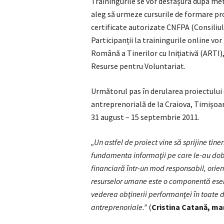
Trainingurile se vor desfășura dupa meto
aleg să urmeze cursurile de formare pr
certificate autorizate CNFPA (Consiliul
Participanții la trainingurile online vor
Română a Tinerilor cu Inițiativă (ARTI
Resurse pentru Voluntariat.
Următorul pas în derularea proiectului
antreprenorială de la Craiova, Timișoa
31 august – 15 septembrie 2011.
„Un astfel de proiect vine să sprijine tiner
fundamenta informaţii pe care le-au dob
financiară într-un mod responsabil, orien
resurselor umane este o componentă esenţ
vederea obţinerii performanţei în toate do
antreprenoriale.”
(
Cristina Catană, ma