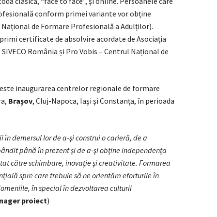
da clasică, “face to face”, și online. Persoanele care
ofesională conform primei variante vor obține
 Național de Formare Profesională a Adulților).
 primi certificate de absolvire acordate de Asociația
), SIVECO România și Pro Vobis – Centrul Național de
 este inaugurarea centrelor regionale de formare
ra,
Brașov
, Cluj-Napoca, Iași și Constanța, în perioada
ii în demersul lor de a-şi construi o carieră, de a
ândit până în prezent şi de a-şi obţine independenţa
tat către schimbare, inovaţie şi creativitate. Formarea
ială spre care trebuie să ne orientăm eforturile în
meniile, în special în dezvoltarea culturii
nager proiect
)