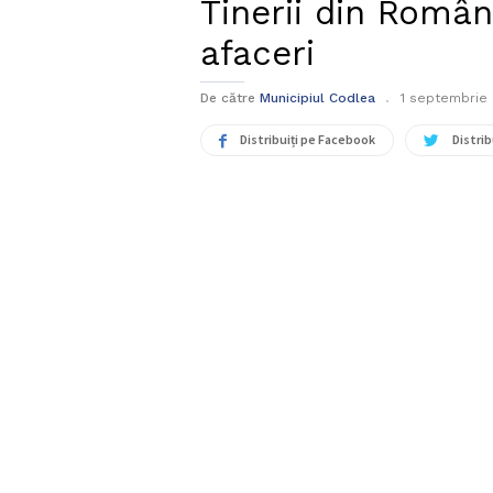
Tinerii din Român
afaceri
De către
Municipiul Codlea
1 septembrie 
Distribuiți pe Facebook
Distrib