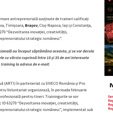
ormare antreprenorială susținute de traineri calificați
ova, Timișoara,
Brașov
, Cluj-Napoca, Iași și Constanța,
270 “Dezvoltarea inovației, creativității,
treprenoriatului strategic românesc”.
fesională au început săptămâna aceasta, și se vor derula
e cu vârsta cuprinsă între 18 și 35 de ani interesate
 training la adresa de e-mail
:
ivă (ARTI) în parteneriat cu SIVECO România și Pro
ntru Voluntariat organizează, în perioada februarie
profesională pentru tineri. Trainingurile se vor
 ID 63270 “Dezvoltarea inovației, creativității,
antreprenoriatului strategic românesc”, implementat sub