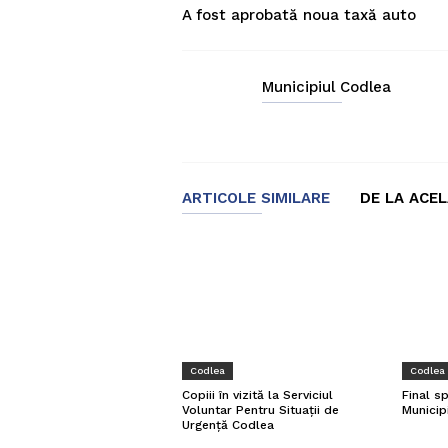
A fost aprobată noua taxă auto
Municipiul Codlea
ARTICOLE SIMILARE
DE LA ACE
Codlea
Codlea
Copiii în vizită la Serviciul
Final s
Voluntar Pentru Situații de
Municip
Urgență Codlea