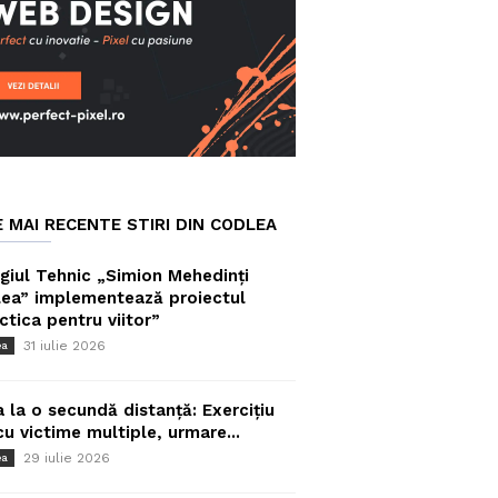
E MAI RECENTE STIRI DIN CODLEA
giul Tehnic „Simion Mehedinți
ea” implementează proiectul
ctica pentru viitor”
31 iulie 2026
ea
a la o secundă distanță: Exercițiu
cu victime multiple, urmare...
29 iulie 2026
ea