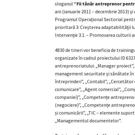
sloganul
“Fii t
â
năr antreprenor pentru
ani (ianuarie 2011 – decembrie 2013) 
Programul Operaţional Sectorial pentr
prioritară 3: Creșterea adaptabilităţii 
Intervenţie 3.1. – Promovarea culturii 
4830 de tineri vor beneficia de training
organizate în cadrul proiectului ID 63
antreprenoriatului: „Manager proiect”
management securitate și sănătate în 
întreprinderi”, „Contabil”, „Cercetător 
comunicare”, „Agent comercial”, „Compe
companiei)”, „Competențe antreprenor
(negociere)”, „Competențe antreprenori
și comunicării”, „TIC – elemente supor
„Managementul documentelor”.