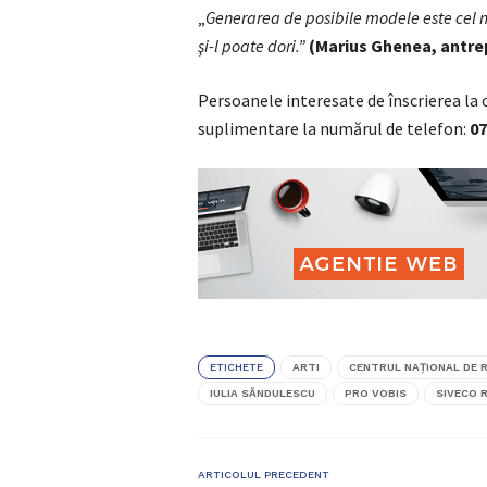
„
Generarea de posibile modele este cel 
şi-l poate dori.”
(Marius Ghenea, antre
Persoanele interesate de înscrierea la 
suplimentare la numărul de telefon:
07
ETICHETE
ARTI
CENTRUL NAȚIONAL DE 
IULIA SĂNDULESCU
PRO VOBIS
SIVECO 
ARTICOLUL PRECEDENT