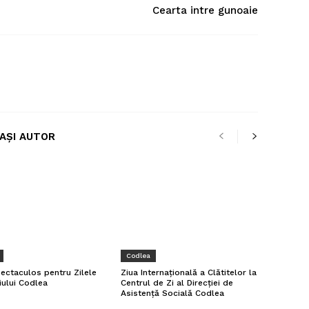
Cearta intre gunoaie
LAȘI AUTOR
Codlea
pectaculos pentru Zilele
Ziua Internațională a Clătitelor la
iului Codlea
Centrul de Zi al Direcției de
Asistență Socială Codlea