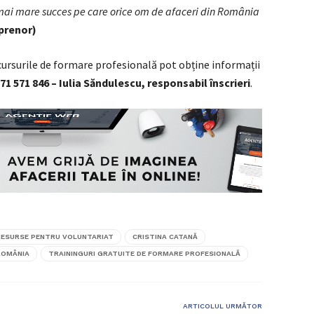
mai mare succes pe care orice om de afaceri din România
prenor)
cursurile de formare profesională pot obține informații
71 571 846 – Iulia S
ăndulescu, responsabil înscrieri
.
RESURSE PENTRU VOLUNTARIAT
CRISTINA CATANĂ
ROMÂNIA
TRAININGURI GRATUITE DE FORMARE PROFESIONALĂ
ARTICOLUL URMĂTOR