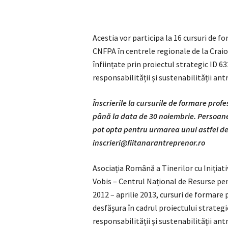
Acestia vor participa la 16 cursuri de f
CNFPA în centrele regionale de la Crai
înființate prin proiectul strategic ID 63
responsabilității și sustenabilității an
Înscrierile la cursurile de formare pro
până la data de 30 noiembrie. Persoanel
pot opta pentru urmarea unui astfel de
inscrieri@fiitanarantreprenor.ro
Asociația Română a Tinerilor cu Inițiat
Vobis – Centrul Național de Resurse pe
2012 – aprilie 2013, cursuri de formare 
desfășura în cadrul proiectului strategic
responsabilității și sustenabilității 