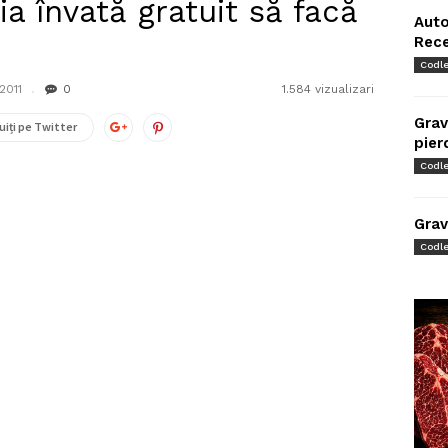
ia învată gratuit să facă
Auto
Rec
Codl
2011
0
1.584 vizualizari
Grav
uiți pe Twitter
pier
Codl
Grav
Codl