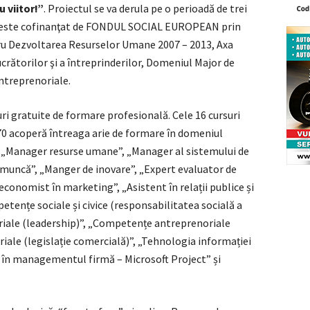
 viitor!”
.
Proiectul se va derula pe o perioadă de trei
şi este cofinanţat de FONDUL SOCIAL EUROPEAN prin
u Dezvoltarea Resurselor Umane 2007 – 2013, Axa
lucrătorilor şi a întreprinderilor, Domeniul Major de
antreprenoriale.
uri gratuite de formare profesională. Cele 16 cursuri
270 acoperă întreaga arie de formare în domeniul
, „Manager resurse umane”, „Manager al sistemului de
muncă”, „Manger de inovare”, „Expert evaluator de
economist în marketing”, „Asistent în relații publice și
tențe sociale și civice (responsabilitatea socială a
iale (leadership)”, „Competențe antreprenoriale
ale (legislație comercială)”, „Tehnologia informației
t în managementul firmă – Microsoft Project” și