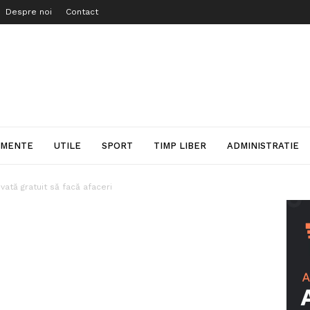
Despre noi
Contact
IMENTE
UTILE
SPORT
TIMP LIBER
ADMINISTRATIE
nvată gratuit să facă afaceri