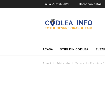
luni, august 3, 2026
Horoscop astazi
Codlea
Info
ACASA
STIRI DIN CODLEA
EVEN
Acasă
Editoriale
Tinerii din România î