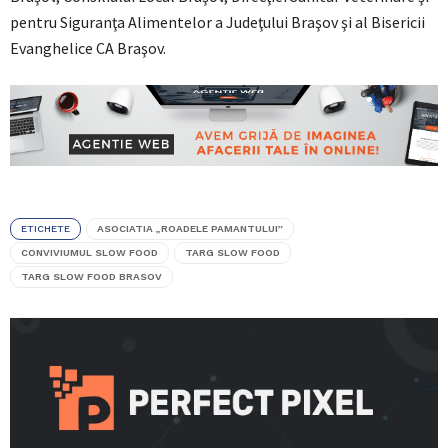
pentru Siguranţa Alimentelor a Judeţului Braşov şi al Bisericii
Evanghelice CA Braşov.
ETICHETE
ASOCIATIA „ROADELE PAMANTULUI”
CONVIVIUMUL SLOW FOOD
TARG SLOW FOOD
TARG SLOW FOOD BRASOV