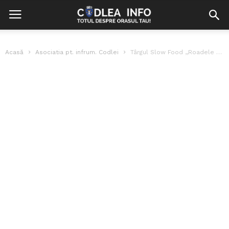
Acasă
Asociatia pt. infrum. Codlei
Târgul Slow Food ,,Roadele Pământului” Editia 31