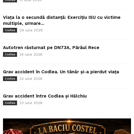
Viața la o secundă distanță: Exercițiu ISU cu victime
multiple, urmare...
29 iulie 2026
Codlea
Autotren răsturnat pe DN73A, Pârâul Rece
24 iulie 2026
Codlea
Grav accident în Codlea. Un tânăr și-a pierdut viața
23 iulie 2026
Codlea
Grav accident între Codlea și Hălchiu
23 iulie 2026
Codlea