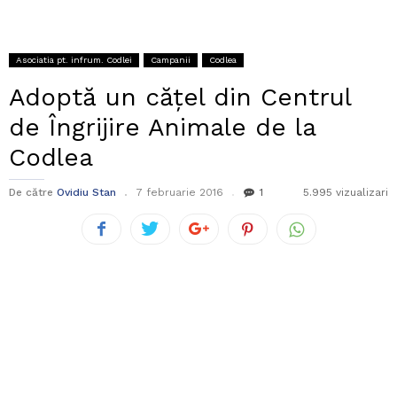
Asociatia pt. infrum. Codlei
Campanii
Codlea
Adoptă un cățel din Centrul
de Îngrijire Animale de la
Codlea
De către
Ovidiu Stan
7 februarie 2016
1
5.995 vizualizari