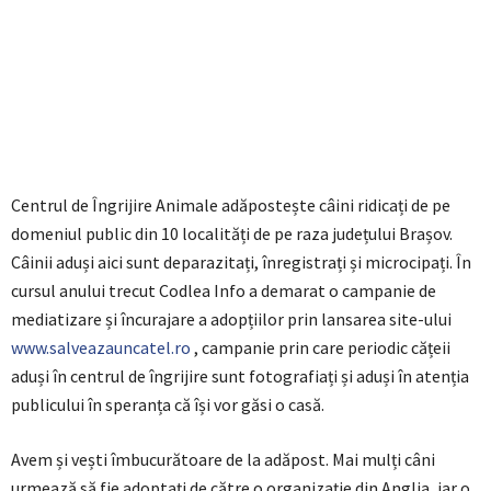
Centrul de Îngrijire Animale adăpostește câini ridicați de pe
domeniul public din 10 localități de pe raza județului Brașov.
Câinii aduși aici sunt deparazitați, înregistrați și microcipați. În
cursul anului trecut Codlea Info a demarat o campanie de
mediatizare și încurajare a adopțiilor prin lansarea site-ului
www.salveazauncatel.ro
, campanie prin care periodic cățeii
aduși în centrul de îngrijire sunt fotografiați și aduși în atenția
publicului în speranța că își vor găsi o casă.
Avem și vești îmbucurătoare de la adăpost. Mai mulți câni
urmează să fie adoptați de către o organizație din Anglia, iar o