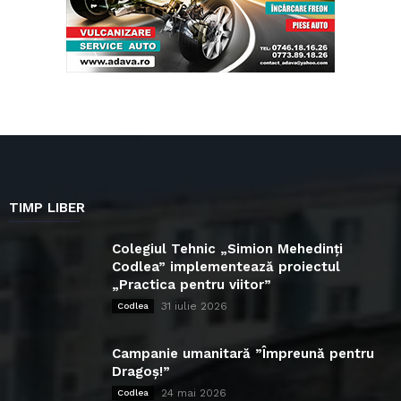
TIMP LIBER
Colegiul Tehnic „Simion Mehedinți
Codlea” implementează proiectul
„Practica pentru viitor”
31 iulie 2026
Codlea
Campanie umanitară ”Împreună pentru
Dragoș!”
24 mai 2026
Codlea