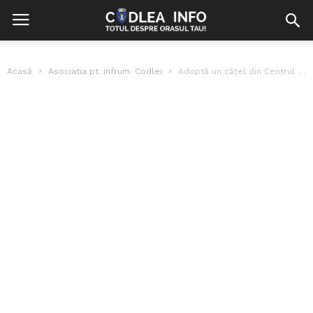
Acasă
Asociatia pt. infrum. Codlei
Adoptă un cățel din Centrul de Îngrijire Animale de la Codlea