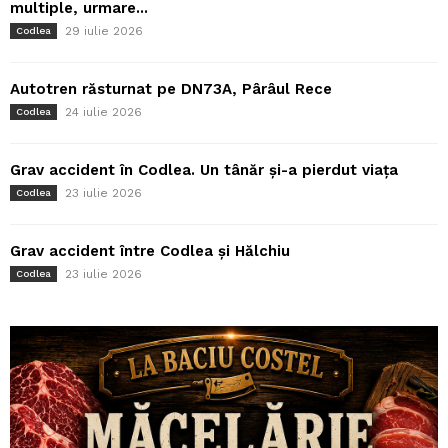
multiple, urmare...
29 iulie 2026
Codlea
Autotren răsturnat pe DN73A, Pârâul Rece
24 iulie 2026
Codlea
Grav accident în Codlea. Un tânăr și-a pierdut viața
23 iulie 2026
Codlea
Grav accident între Codlea și Hălchiu
23 iulie 2026
Codlea