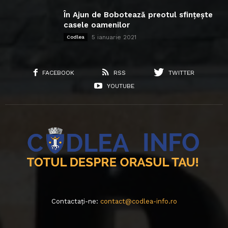
În Ajun de Bobotează preotul sfințește
casele oamenilor
5 ianuarie 2021
Codlea
FACEBOOK
RSS
TWITTER
YOUTUBE
Contactați-ne:
contact@codlea-info.ro