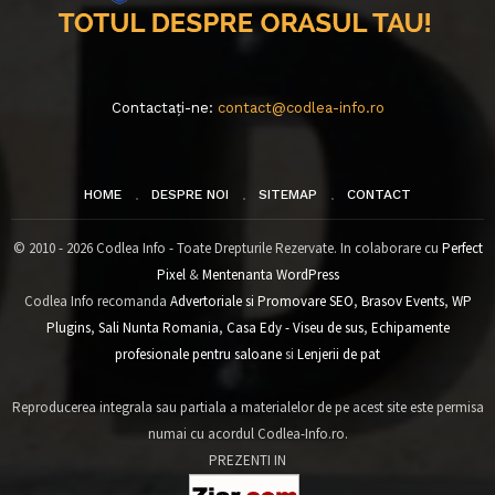
Contactați-ne:
contact@codlea-info.ro
HOME
DESPRE NOI
SITEMAP
CONTACT
© 2010 - 2026 Codlea Info - Toate Drepturile Rezervate. In colaborare cu
Perfect
Pixel
&
Mentenanta WordPress
Codlea Info recomanda
Advertoriale si Promovare SEO
,
Brasov Events
,
WP
Plugins
,
Sali Nunta Romania
,
Casa Edy - Viseu de sus
,
Echipamente
profesionale pentru saloane
si
Lenjerii de pat
Reproducerea integrala sau partiala a materialelor de pe acest site este permisa
numai cu acordul Codlea-Info.ro.
PREZENTI IN