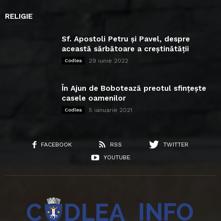
RELIGIE
Sf. Apostoli Petru și Pavel, despre
această sărbătoare a creștinătății
29 iunie 2022
Codlea
În Ajun de Bobotează preotul sfințește
casele oamenilor
5 ianuarie 2021
Codlea
FACEBOOK
RSS
TWITTER
YOUTUBE