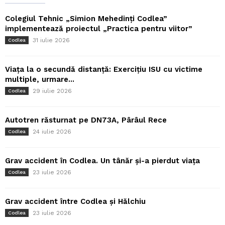
Colegiul Tehnic „Simion Mehedinți Codlea”
implementează proiectul „Practica pentru viitor”
31 iulie 2026
Codlea
Viața la o secundă distanță: Exercițiu ISU cu victime
multiple, urmare...
29 iulie 2026
Codlea
Autotren răsturnat pe DN73A, Pârâul Rece
24 iulie 2026
Codlea
Grav accident în Codlea. Un tânăr și-a pierdut viața
23 iulie 2026
Codlea
Grav accident între Codlea și Hălchiu
23 iulie 2026
Codlea