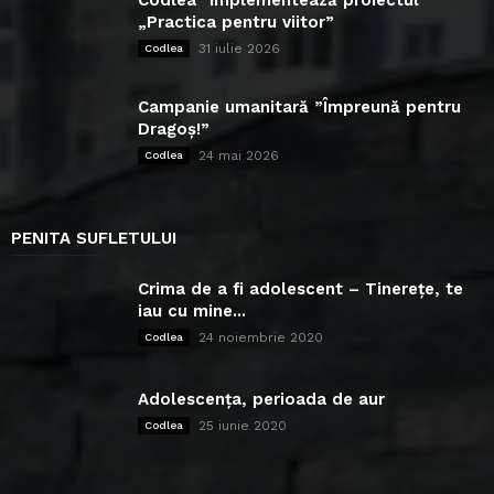
Codlea” implementează proiectul
„Practica pentru viitor”
31 iulie 2026
Codlea
Campanie umanitară ”Împreună pentru
Dragoș!”
24 mai 2026
Codlea
PENITA SUFLETULUI
Crima de a fi adolescent – Tinerețe, te
iau cu mine...
24 noiembrie 2020
Codlea
Adolescența, perioada de aur
25 iunie 2020
Codlea