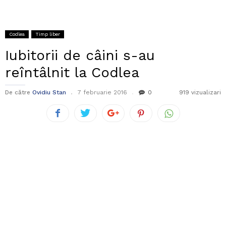
Codlea
Timp liber
Iubitorii de câini s-au
reîntâlnit la Codlea
De către
Ovidiu Stan
7 februarie 2016
0
919 vizualizari