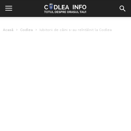
Acasă
Codlea
Iubitorii de câini s-au reîntâlnit la Codlea