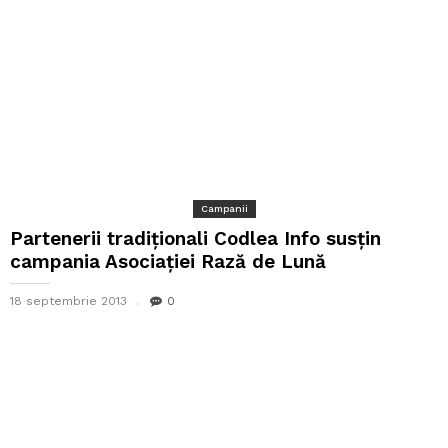
Campanii
Partenerii tradiționali Codlea Info susțin
campania Asociației Rază de Lună
18 septembrie 2013
0