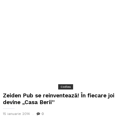
Codlea
Zeiden Pub se reinventează! În fiecare joi
devine „Casa Berii”
15 ianuarie 2014
0