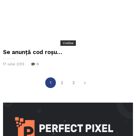
Codlea
Se anunță cod roșu…
17 iulie 2013
0
1
2
3