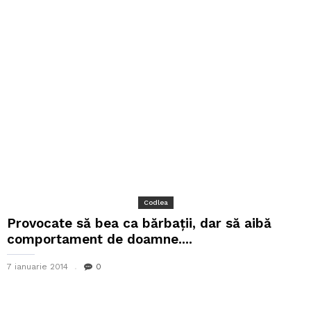
Codlea
Provocate să bea ca bărbații, dar să aibă
comportament de doamne....
7 ianuarie 2014
0