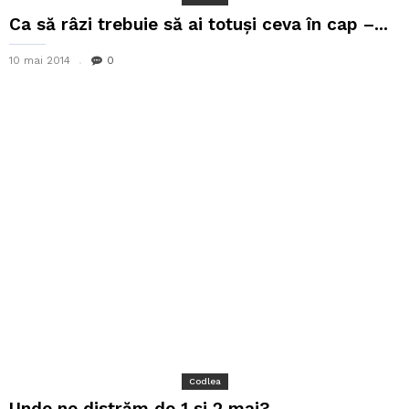
Ca să râzi trebuie să ai totuși ceva în cap –...
10 mai 2014
0
Codlea
Unde ne distrăm de 1 si 2 mai?