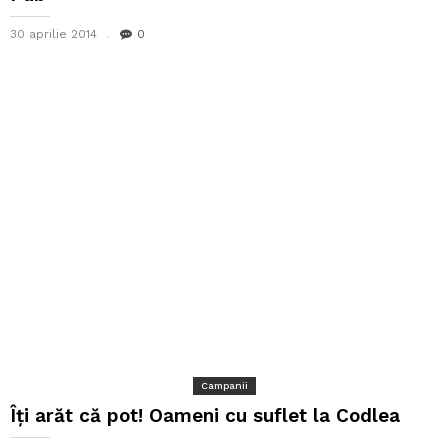
30 aprilie 2014
0
Campanii
Îți arăt că pot! Oameni cu suflet la Codlea