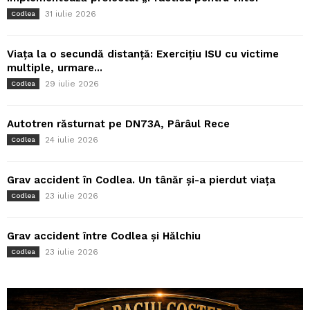
31 iulie 2026
Codlea
Viața la o secundă distanță: Exercițiu ISU cu victime
multiple, urmare...
29 iulie 2026
Codlea
Autotren răsturnat pe DN73A, Pârâul Rece
24 iulie 2026
Codlea
Grav accident în Codlea. Un tânăr și-a pierdut viața
23 iulie 2026
Codlea
Grav accident între Codlea și Hălchiu
23 iulie 2026
Codlea