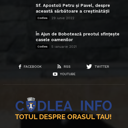
Sf. Apostoli Petru și Pavel, despre
această sărbătoare a creștinătății
29 iunie 2022
Codlea
În Ajun de Bobotează preotul sfințește
casele oamenilor
5 ianuarie 2021
Codlea
FACEBOOK
RSS
TWITTER
YOUTUBE