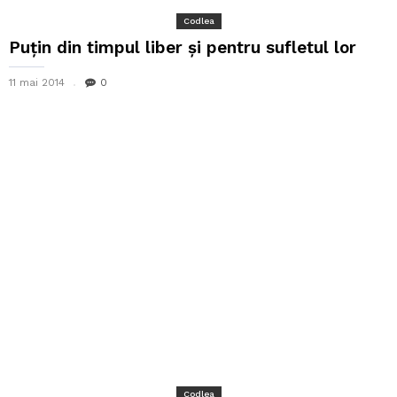
Codlea
Puțin din timpul liber și pentru sufletul lor
11 mai 2014
0
Codlea