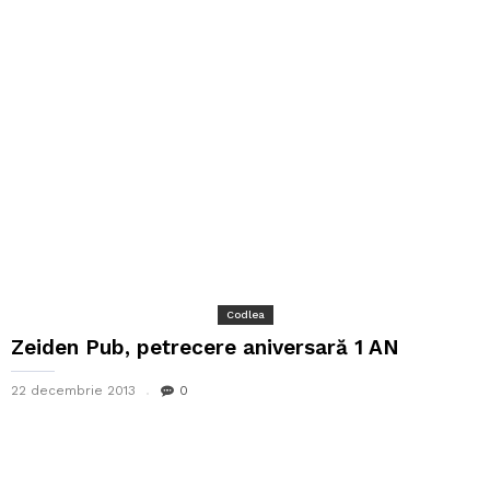
Codlea
Zeiden Pub, petrecere aniversară 1 AN
22 decembrie 2013
0