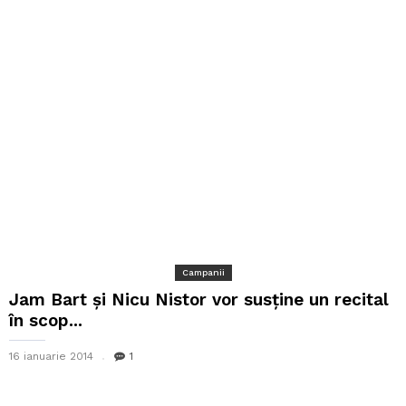
Campanii
Jam Bart și Nicu Nistor vor susține un recital
în scop...
16 ianuarie 2014
1