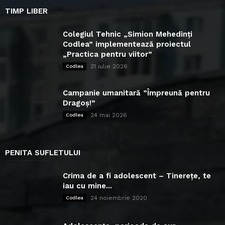
TIMP LIBER
Colegiul Tehnic „Simion Mehedinți
Codlea” implementează proiectul
„Practica pentru viitor”
31 iulie 2026
Codlea
Campanie umanitară ”Împreună pentru
Dragoș!”
24 mai 2026
Codlea
PENITA SUFLETULUI
Crima de a fi adolescent – Tinerețe, te
iau cu mine...
24 noiembrie 2020
Codlea