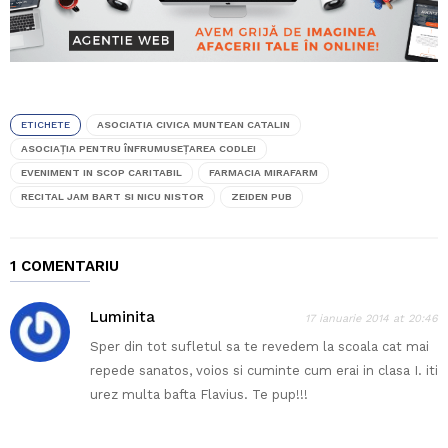
ETICHETE
ASOCIATIA CIVICA MUNTEAN CATALIN
ASOCIAŢIA PENTRU ÎNFRUMUSEŢAREA CODLEI
EVENIMENT IN SCOP CARITABIL
FARMACIA MIRAFARM
RECITAL JAM BART SI NICU NISTOR
ZEIDEN PUB
1 COMENTARIU
Luminita
17 ianuarie 2014 at 20:46
Sper din tot sufletul sa te revedem la scoala cat mai
repede sanatos, voios si cuminte cum erai in clasa I. iti
urez multa bafta Flavius. Te pup!!!