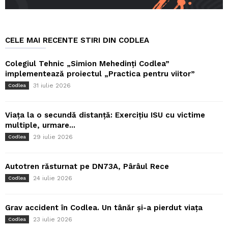
CELE MAI RECENTE STIRI DIN CODLEA
Colegiul Tehnic „Simion Mehedinți Codlea”
implementează proiectul „Practica pentru viitor”
31 iulie 2026
Codlea
Viața la o secundă distanță: Exercițiu ISU cu victime
multiple, urmare...
29 iulie 2026
Codlea
Autotren răsturnat pe DN73A, Pârâul Rece
24 iulie 2026
Codlea
Grav accident în Codlea. Un tânăr și-a pierdut viața
23 iulie 2026
Codlea