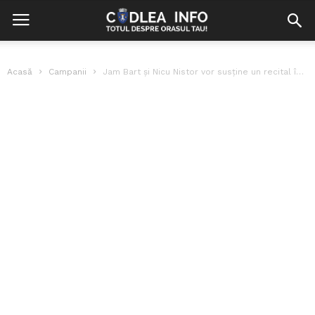
Acasă
Campanii
Jam Bart și Nicu Nistor vor susține un recital în scop caritabil