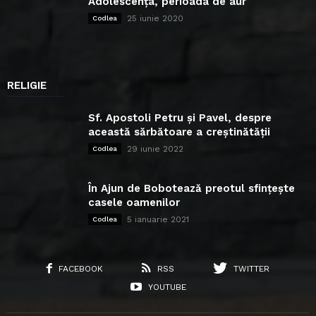
Adolescența, perioada de aur
25 iunie 2020
Codlea
RELIGIE
Sf. Apostoli Petru și Pavel, despre
această sărbătoare a creștinătății
29 iunie 2022
Codlea
În Ajun de Bobotează preotul sfințește
casele oamenilor
5 ianuarie 2021
Codlea
FACEBOOK
RSS
TWITTER
YOUTUBE