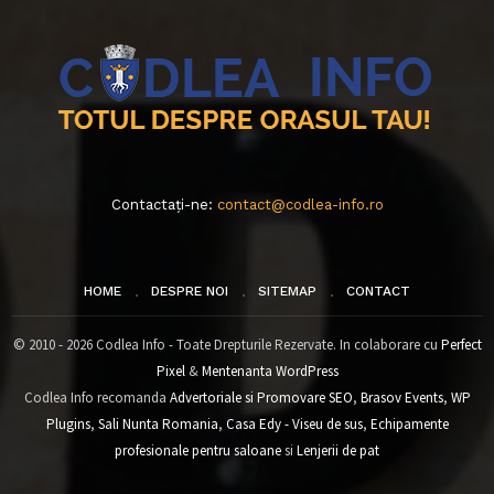
Contactați-ne:
contact@codlea-info.ro
HOME
DESPRE NOI
SITEMAP
CONTACT
© 2010 - 2026 Codlea Info - Toate Drepturile Rezervate. In colaborare cu
Perfect
Pixel
&
Mentenanta WordPress
Codlea Info recomanda
Advertoriale si Promovare SEO
,
Brasov Events
,
WP
Plugins
,
Sali Nunta Romania
,
Casa Edy - Viseu de sus
,
Echipamente
profesionale pentru saloane
si
Lenjerii de pat