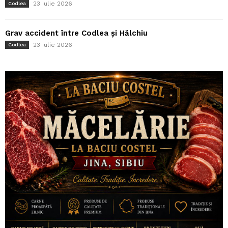
23 iulie 2026
Codlea
Grav accident între Codlea și Hălchiu
23 iulie 2026
Codlea