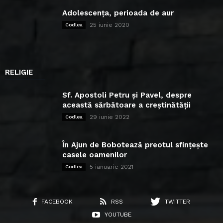
Adolescența, perioada de aur
25 iunie 2020
Codlea
RELIGIE
Sf. Apostoli Petru și Pavel, despre
această sărbătoare a creștinătății
29 iunie 2022
Codlea
În Ajun de Bobotează preotul sfințește
casele oamenilor
5 ianuarie 2021
Codlea
FACEBOOK
RSS
TWITTER
YOUTUBE