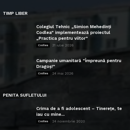
TIMP LIBER
Colegiul Tehnic „Simion Mehedinți
Codlea” implementează proiectul
„Practica pentru viitor”
31 iulie 2026
Codlea
Campanie umanitară ”Împreună pentru
Dragoș!”
24 mai 2026
Codlea
PENITA SUFLETULUI
Crima de a fi adolescent – Tinerețe, te
iau cu mine...
24 noiembrie 2020
Codlea