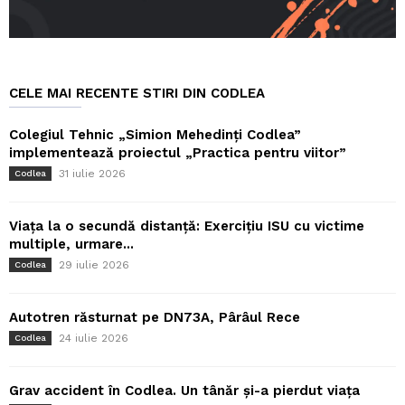
CELE MAI RECENTE STIRI DIN CODLEA
Colegiul Tehnic „Simion Mehedinți Codlea”
implementează proiectul „Practica pentru viitor”
31 iulie 2026
Codlea
Viața la o secundă distanță: Exercițiu ISU cu victime
multiple, urmare...
29 iulie 2026
Codlea
Autotren răsturnat pe DN73A, Pârâul Rece
24 iulie 2026
Codlea
Grav accident în Codlea. Un tânăr și-a pierdut viața