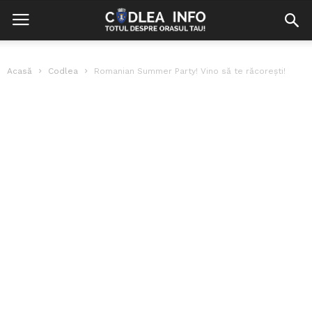
Acasă
Codlea
Romanian Summer Party! Vino să te răcorești!