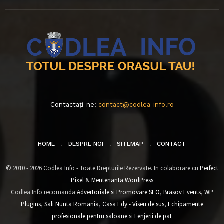
Contactați-ne:
contact@codlea-info.ro
HOME
DESPRE NOI
SITEMAP
CONTACT
© 2010 - 2026 Codlea Info - Toate Drepturile Rezervate. In colaborare cu
Perfect
Pixel
&
Mentenanta WordPress
Codlea Info recomanda
Advertoriale si Promovare SEO
,
Brasov Events
,
WP
Plugins
,
Sali Nunta Romania
,
Casa Edy - Viseu de sus
,
Echipamente
profesionale pentru saloane
si
Lenjerii de pat