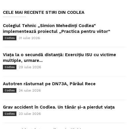
CELE MAI RECENTE STIRI DIN CODLEA
Colegiul Tehnic „Simion Mehedinți Codlea”
implementează proiectul „Practica pentru viitor”
31 iulie 2026
Codlea
Viața la o secundă distanță: Exercițiu ISU cu victime
multiple, urmare...
29 iulie 2026
Codlea
Autotren răsturnat pe DN73A, Pârâul Rece
24 iulie 2026
Codlea
Grav accident în Codlea. Un tânăr și-a pierdut viața
23 iulie 2026
Codlea