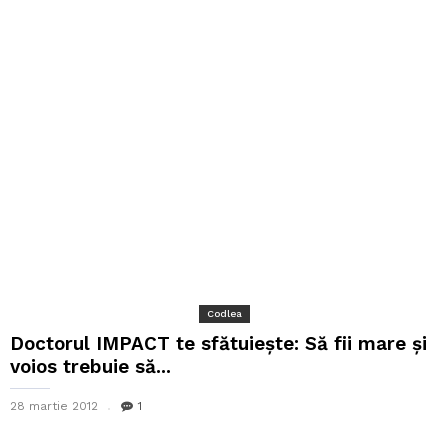
Codlea
Doctorul IMPACT te sfătuiește: Să fii mare și
voios trebuie să...
28 martie 2012
1