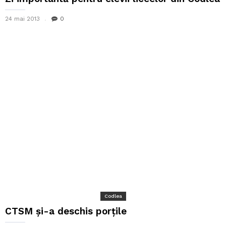
24 mai 2013
0
Codlea
CTSM şi-a deschis porţile