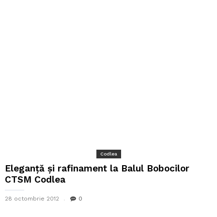
Codlea
Eleganță și rafinament la Balul Bobocilor
CTSM Codlea
28 octombrie 2012
0