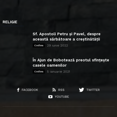
RELIGIE
Sf. Apostoli Petru și Pavel, despre
această sărbătoare a creștinătății
29 iunie 2022
Codlea
În Ajun de Bobotează preotul sfințește
casele oamenilor
5 ianuarie 2021
Codlea
FACEBOOK
RSS
TWITTER
YOUTUBE