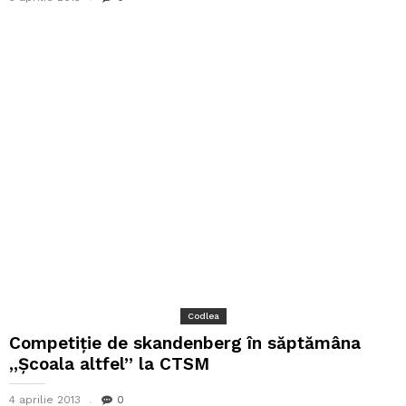
Codlea
Competiţie de skandenberg în săptămâna
,,Şcoala altfel” la CTSM
4 aprilie 2013
0