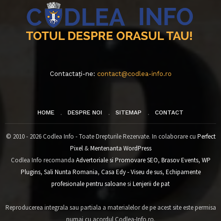
Contactați-ne:
contact@codlea-info.ro
HOME
DESPRE NOI
SITEMAP
CONTACT
© 2010 - 2026 Codlea Info - Toate Drepturile Rezervate. In colaborare cu
Perfect
Pixel
&
Mentenanta WordPress
Codlea Info recomanda
Advertoriale si Promovare SEO
,
Brasov Events
,
WP
Plugins
,
Sali Nunta Romania
,
Casa Edy - Viseu de sus
,
Echipamente
profesionale pentru saloane
si
Lenjerii de pat
Reproducerea integrala sau partiala a materialelor de pe acest site este permisa
numai cu acordul Codlea-Info.ro.