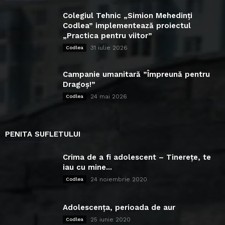
Colegiul Tehnic „Simion Mehedinți
Codlea” implementează proiectul
„Practica pentru viitor”
31 iulie 2026
Codlea
Campanie umanitară ”Împreună pentru
Dragoș!”
24 mai 2026
Codlea
PENITA SUFLETULUI
Crima de a fi adolescent – Tinerețe, te
iau cu mine...
24 noiembrie 2020
Codlea
Adolescența, perioada de aur
25 iunie 2020
Codlea