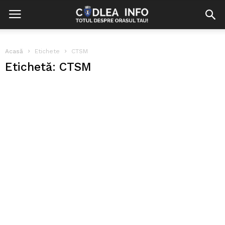
Acasă
Etichete
CTSM
Etichetă: CTSM