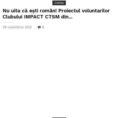
Codlea
Nu uita că ești român! Proiectul voluntarilor
Clubului IMPACT CTSM din...
29 noiembrie 2013
0