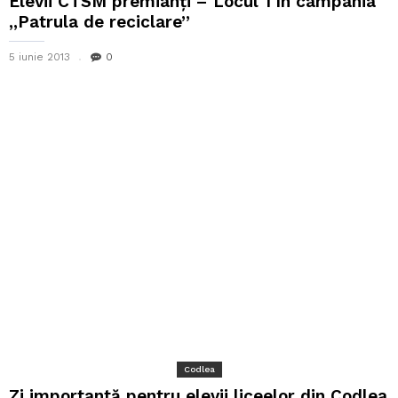
Elevii CTSM premianţi – Locul 1 în campania
,,Patrula de reciclare”
5 iunie 2013
0
Codlea
Zi importantă pentru elevii liceelor din Codlea