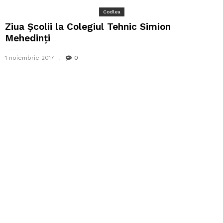
Codlea
Ziua Școlii la Colegiul Tehnic Simion
Mehedinți
1 noiembrie 2017
0