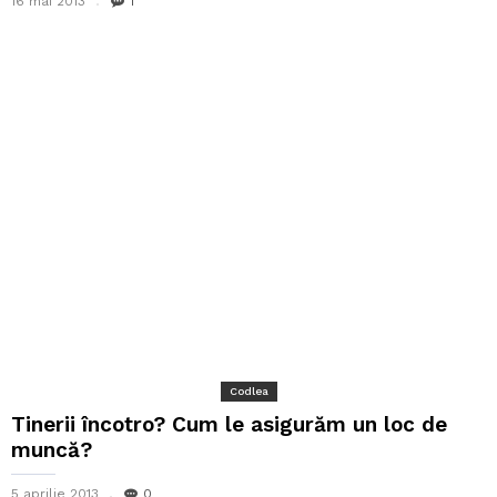
16 mai 2013
1
Codlea
Tinerii încotro? Cum le asigurăm un loc de
muncă?
5 aprilie 2013
0