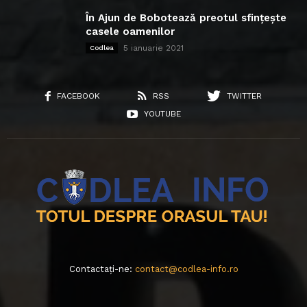
În Ajun de Bobotează preotul sfințește
casele oamenilor
5 ianuarie 2021
Codlea
FACEBOOK
RSS
TWITTER
YOUTUBE
Contactați-ne:
contact@codlea-info.ro