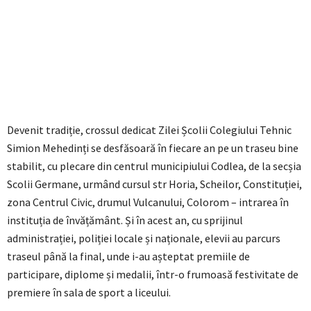
Devenit tradiție, crossul dedicat Zilei Școlii Colegiului Tehnic
Simion Mehedinți se desfăsoară în fiecare an pe un traseu bine
stabilit, cu plecare din centrul municipiului Codlea, de la secșia
Scolii Germane, urmând cursul str Horia, Scheilor, Constituției,
zona Centrul Civic, drumul Vulcanului, Colorom – intrarea în
instituția de învățământ. Și în acest an, cu sprijinul
administrației, poliției locale și naționale, elevii au parcurs
traseul până la final, unde i-au așteptat premiile de
participare, diplome și medalii, într-o frumoasă festivitate de
premiere în sala de sport a liceului.