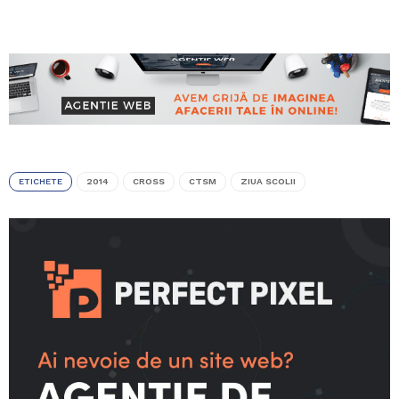
ETICHETE
2014
CROSS
CTSM
ZIUA SCOLII