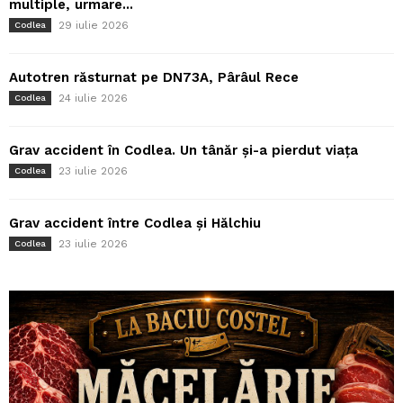
multiple, urmare...
29 iulie 2026
Codlea
Autotren răsturnat pe DN73A, Pârâul Rece
24 iulie 2026
Codlea
Grav accident în Codlea. Un tânăr și-a pierdut viața
23 iulie 2026
Codlea
Grav accident între Codlea și Hălchiu
23 iulie 2026
Codlea