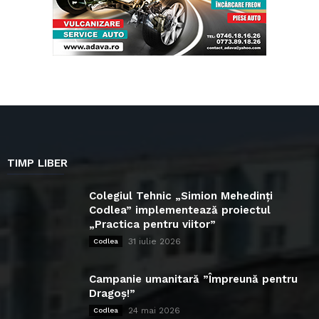
TIMP LIBER
Colegiul Tehnic „Simion Mehedinți
Codlea” implementează proiectul
„Practica pentru viitor”
31 iulie 2026
Codlea
Campanie umanitară ”Împreună pentru
Dragoș!”
24 mai 2026
Codlea