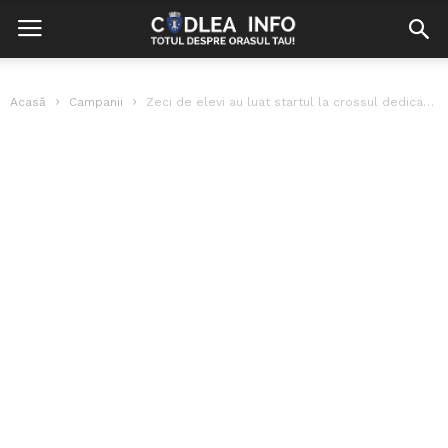
Acasă
Campanii
Zeci de elevi au luat startul la crossul dedicat Zilei Școlii CTSM