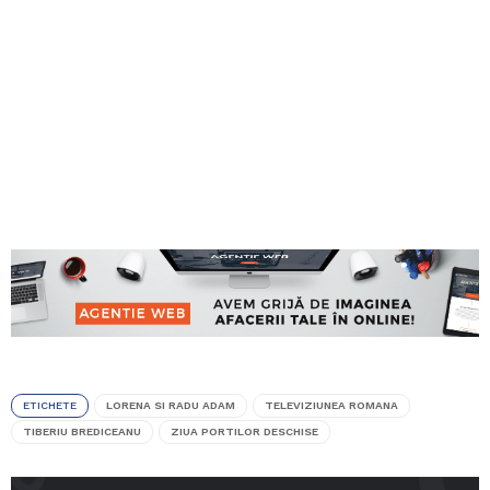
ETICHETE
LORENA SI RADU ADAM
TELEVIZIUNEA ROMANA
TIBERIU BREDICEANU
ZIUA PORTILOR DESCHISE