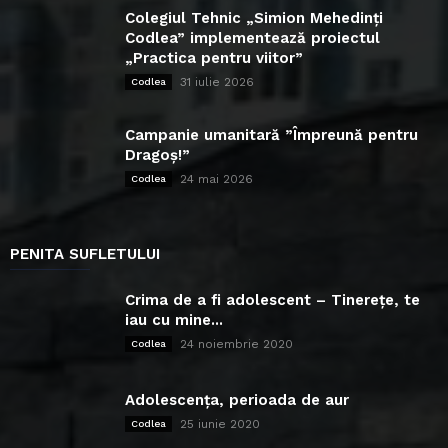
Colegiul Tehnic „Simion Mehedinți
Codlea” implementează proiectul
„Practica pentru viitor”
31 iulie 2026
Codlea
Campanie umanitară ”Împreună pentru
Dragoș!”
24 mai 2026
Codlea
PENITA SUFLETULUI
Crima de a fi adolescent – Tinerețe, te
iau cu mine...
24 noiembrie 2020
Codlea
Adolescența, perioada de aur
25 iunie 2020
Codlea