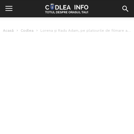
Acasă
Codlea
Lorena și Radu Adam, pe platourile de filmare ale TVR cu ocazia...