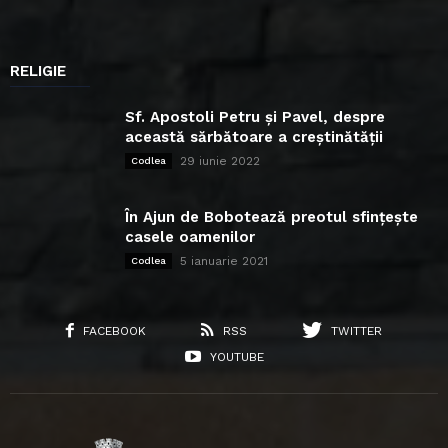
RELIGIE
Sf. Apostoli Petru și Pavel, despre
această sărbătoare a creștinătății
29 iunie 2022
Codlea
În Ajun de Bobotează preotul sfințește
casele oamenilor
5 ianuarie 2021
Codlea
FACEBOOK
RSS
TWITTER
YOUTUBE