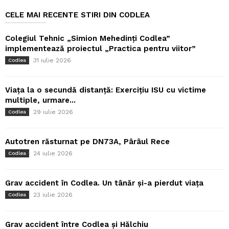
CELE MAI RECENTE STIRI DIN CODLEA
Colegiul Tehnic „Simion Mehedinți Codlea”
implementează proiectul „Practica pentru viitor”
31 iulie 2026
Codlea
Viața la o secundă distanță: Exercițiu ISU cu victime
multiple, urmare...
29 iulie 2026
Codlea
Autotren răsturnat pe DN73A, Pârâul Rece
24 iulie 2026
Codlea
Grav accident în Codlea. Un tânăr și-a pierdut viața
23 iulie 2026
Codlea
Grav accident între Codlea și Hălchiu