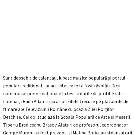
Sunt deosebit de talentați, iubesc muzica populară și portul
popular tradițional, iar activitatea lor a fost răsplătită cu
numeroase premii naționale la festivalurile de profil. Frații
Lorena și Radu Adam s-au aflat zilele trecute pe platourile de
flmare ale Televiziunii Române cu ocazia Zilei Porților
Deschise. Cei doi studiază la Școala Populară de Arte si Meserii
Tiberiu Brediceanu Brasov. Alaturi de profesorul coordonator
George Muraru au fost prezenti și Malina Boricean si dansatorii