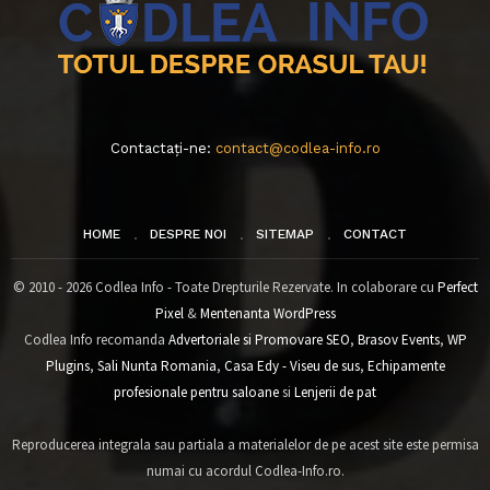
Contactați-ne:
contact@codlea-info.ro
HOME
DESPRE NOI
SITEMAP
CONTACT
© 2010 - 2026 Codlea Info - Toate Drepturile Rezervate. In colaborare cu
Perfect
Pixel
&
Mentenanta WordPress
Codlea Info recomanda
Advertoriale si Promovare SEO
,
Brasov Events
,
WP
Plugins
,
Sali Nunta Romania
,
Casa Edy - Viseu de sus
,
Echipamente
profesionale pentru saloane
si
Lenjerii de pat
Reproducerea integrala sau partiala a materialelor de pe acest site este permisa
numai cu acordul Codlea-Info.ro.