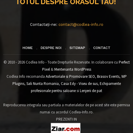
Contactați-ne:
contact@codlea-info.ro
HOME
DESPRE NOI
SITEMAP
CONTACT
© 2010 - 2026 Codlea Info - Toate Drepturile Rezervate. In colaborare cu
Perfect
Pixel
&
Mentenanta WordPress
Codlea Info recomanda
Advertoriale si Promovare SEO
,
Brasov Events
,
WP
Plugins
,
Sali Nunta Romania
,
Casa Edy - Viseu de sus
,
Echipamente
profesionale pentru saloane
si
Lenjerii de pat
Reproducerea integrala sau partiala a materialelor de pe acest site este permisa
numai cu acordul Codlea-Info.ro.
PREZENTI IN