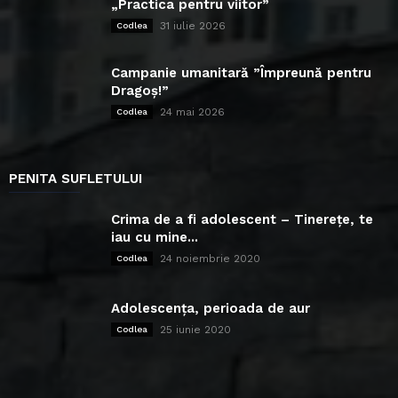
„Practica pentru viitor”
31 iulie 2026
Codlea
Campanie umanitară ”Împreună pentru
Dragoș!”
24 mai 2026
Codlea
PENITA SUFLETULUI
Crima de a fi adolescent – Tinerețe, te
iau cu mine...
24 noiembrie 2020
Codlea
Adolescența, perioada de aur
25 iunie 2020
Codlea