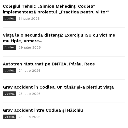
Colegiul Tehnic „Simion Mehedinți Codlea”
implementează proiectul „Practica pentru viitor”
31 iulie 2026
Codlea
Viața la o secundă distanță: Exercițiu ISU cu victime
multiple, urmare...
29 iulie 2026
Codlea
Autotren răsturnat pe DN73A, Pârâul Rece
24 iulie 2026
Codlea
Grav accident în Codlea. Un tânăr și-a pierdut viața
23 iulie 2026
Codlea
Grav accident între Codlea și Hălchiu
23 iulie 2026
Codlea