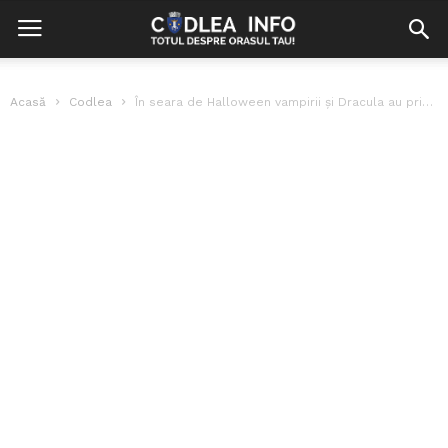
Acasă
Codlea
În seara de Halloween vampirii și Dracula au prins viață la Castelul...