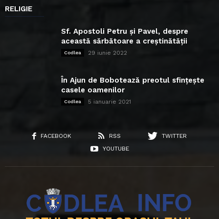
RELIGIE
Sf. Apostoli Petru și Pavel, despre
această sărbătoare a creștinătății
29 iunie 2022
Codlea
În Ajun de Bobotează preotul sfințește
casele oamenilor
5 ianuarie 2021
Codlea
FACEBOOK
RSS
TWITTER
YOUTUBE