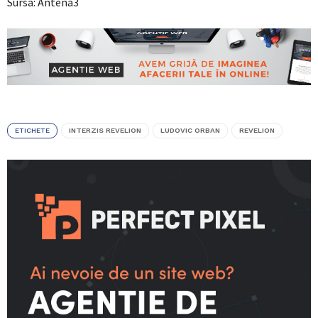
Sursa: Antena3
ETICHETE
INTERZIS REVELION
LUDOVIC ORBAN
REVELION