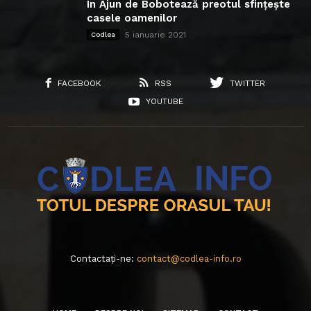
În Ajun de Bobotează preotul sfințește
casele oamenilor
5 ianuarie 2021
Codlea
FACEBOOK
RSS
TWITTER
YOUTUBE
Contactați-ne:
contact@codlea-info.ro