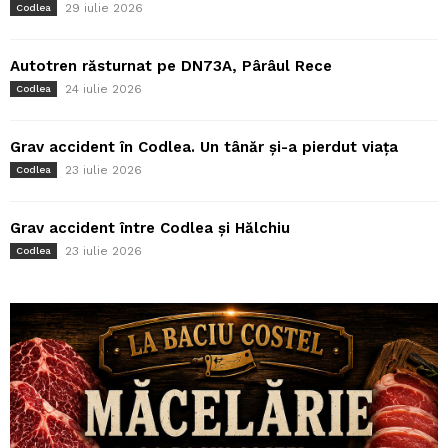
29 iulie 2026
Codlea
Autotren răsturnat pe DN73A, Pârâul Rece
24 iulie 2026
Codlea
Grav accident în Codlea. Un tânăr și-a pierdut viața
23 iulie 2026
Codlea
Grav accident între Codlea și Hălchiu
23 iulie 2026
Codlea