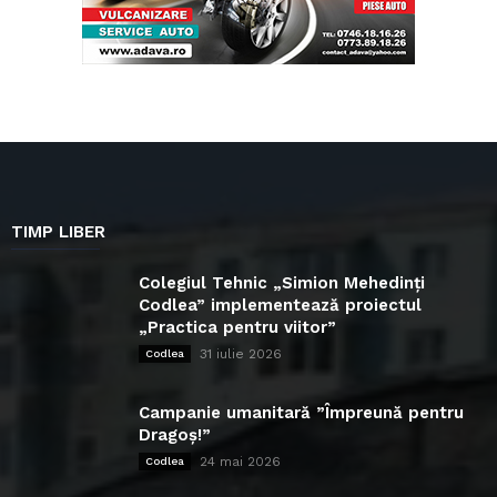
TIMP LIBER
Colegiul Tehnic „Simion Mehedinți
Codlea” implementează proiectul
„Practica pentru viitor”
31 iulie 2026
Codlea
Campanie umanitară ”Împreună pentru
Dragoș!”
24 mai 2026
Codlea