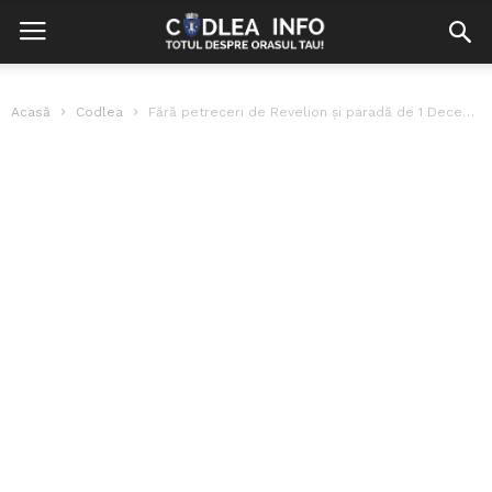
Acasă
Codlea
Fără petreceri de Revelion și paradă de 1 Decembrie, anunț făcut de...