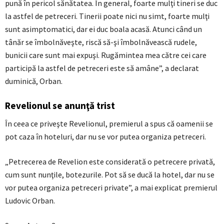
pună în pericol sănătatea. În general, foarte mulţi tineri se duc
la astfel de petreceri. Tinerii poate nici nu simt, foarte mulţi
sunt asimptomatici, dar ei duc boala acasă. Atunci când un
tânăr se îmbolnăveşte, riscă să-şi îmbolnăvească rudele,
bunicii care sunt mai expuşi. Rugămintea mea către cei care
participă la astfel de petreceri este să amâne”, a declarat
duminică, Orban.
Revelionul se anunţă trist
În ceea ce priveşte Revelionul, premierul a spus că oamenii se
pot caza în hoteluri, dar nu se vor putea organiza petreceri.
„Petrecerea de Revelion este considerată o petrecere privată,
cum sunt nunţile, botezurile. Pot să se ducă la hotel, dar nu se
vor putea organiza petreceri private”, a mai explicat premierul
Ludovic Orban.