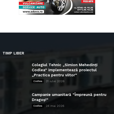
TIMP LIBER
Colegiul Tehnic „Simion Mehedinți
Codlea” implementează proiectul
„Practica pentru viitor”
31 iulie 2026
Codlea
Campanie umanitară ”Împreună pentru
Dragoș!”
24 mai 2026
Codlea