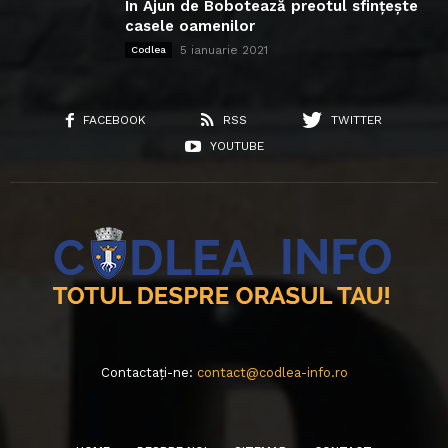
În Ajun de Bobotează preotul sfințește
casele oamenilor
5 ianuarie 2021
Codlea
FACEBOOK
RSS
TWITTER
YOUTUBE
Contactați-ne:
contact@codlea-info.ro