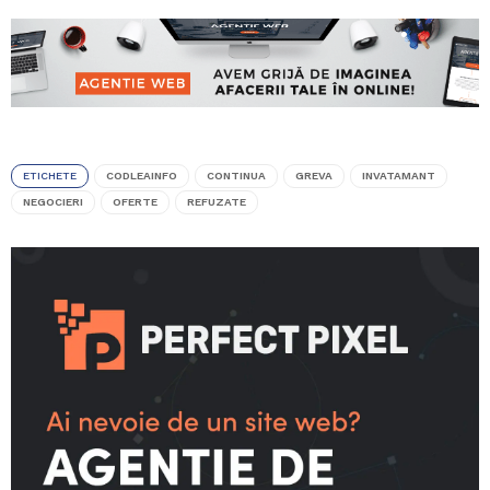
ETICHETE
CODLEAINFO
CONTINUA
GREVA
INVATAMANT
NEGOCIERI
OFERTE
REFUZATE