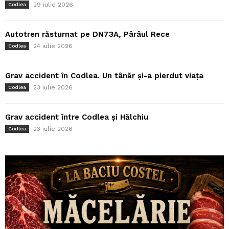
29 iulie 2026
Codlea
Autotren răsturnat pe DN73A, Pârâul Rece
24 iulie 2026
Codlea
Grav accident în Codlea. Un tânăr și-a pierdut viața
23 iulie 2026
Codlea
Grav accident între Codlea și Hălchiu
23 iulie 2026
Codlea