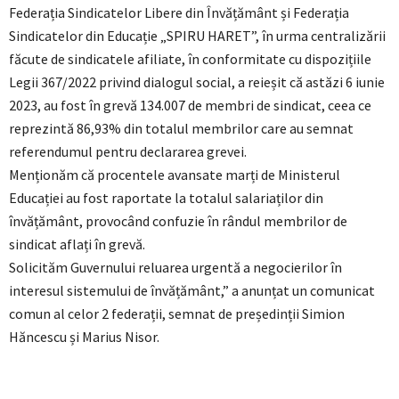
Federația Sindicatelor Libere din Învățământ și Federația
Sindicatelor din Educație „SPIRU HARET”, în urma centralizării
făcute de sindicatele afiliate, în conformitate cu dispozițiile
Legii 367/2022 privind dialogul social, a reieșit că astăzi 6 iunie
2023, au fost în grevă 134.007 de membri de sindicat, ceea ce
reprezintă 86,93% din totalul membrilor care au semnat
referendumul pentru declararea grevei.
Menționăm că procentele avansate marți de Ministerul
Educației au fost raportate la totalul salariaților din
învățământ, provocând confuzie în rândul membrilor de
sindicat aflați în grevă.
Solicităm Guvernului reluarea urgentă a negocierilor în
interesul sistemului de învățământ,” a anunțat un comunicat
comun al celor 2 federații, semnat de președinții Simion
Hăncescu și Marius Nisor.