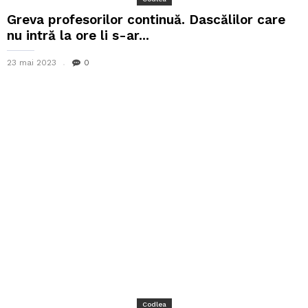
Greva profesorilor continuă. Dascălilor care
nu intră la ore li s-ar...
23 mai 2023
0
Codlea