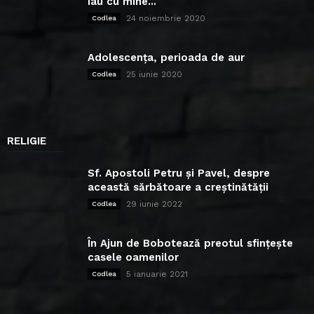
iau cu mine...
24 noiembrie 2020
Codlea
Adolescența, perioada de aur
25 iunie 2020
Codlea
RELIGIE
Sf. Apostoli Petru și Pavel, despre
această sărbătoare a creștinătății
29 iunie 2022
Codlea
În Ajun de Bobotează preotul sfințește
casele oamenilor
5 ianuarie 2021
Codlea