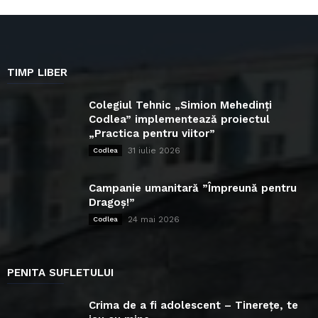
TIMP LIBER
Colegiul Tehnic „Simion Mehedinți
Codlea” implementează proiectul
„Practica pentru viitor”
31 iulie 2026
Codlea
Campanie umanitară ”Împreună pentru
Dragoș!”
24 mai 2026
Codlea
PENITA SUFLETULUI
Crima de a fi adolescent – Tinerețe, te