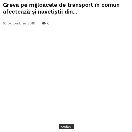
Greva pe mijloacele de transport în comun
afectează și navetiștii din...
10 octombrie 2018
0
Codlea