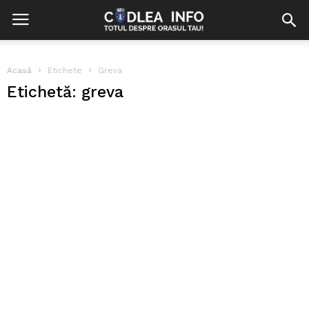
Acasă
Etichete
Greva
Etichetă: greva