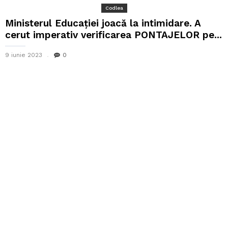
Codlea
Ministerul Educației joacă la intimidare. A
cerut imperativ verificarea PONTAJELOR pe...
9 iunie 2023
0