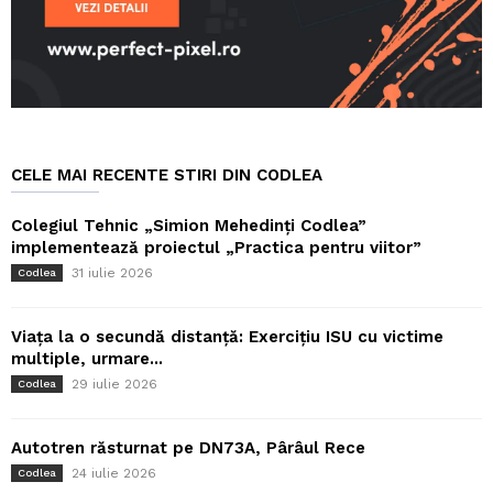
CELE MAI RECENTE STIRI DIN CODLEA
Colegiul Tehnic „Simion Mehedinți Codlea”
implementează proiectul „Practica pentru viitor”
31 iulie 2026
Codlea
Viața la o secundă distanță: Exercițiu ISU cu victime
multiple, urmare...
29 iulie 2026
Codlea
Autotren răsturnat pe DN73A, Pârâul Rece
24 iulie 2026
Codlea