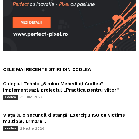
CELE MAI RECENTE STIRI DIN CODLEA
Colegiul Tehnic „Simion Mehedinți Codlea”
implementează proiectul „Practica pentru viitor”
31 iulie 2026
Codlea
Viața la o secundă distanță: Exercițiu ISU cu victime
multiple, urmare...
29 iulie 2026
Codlea