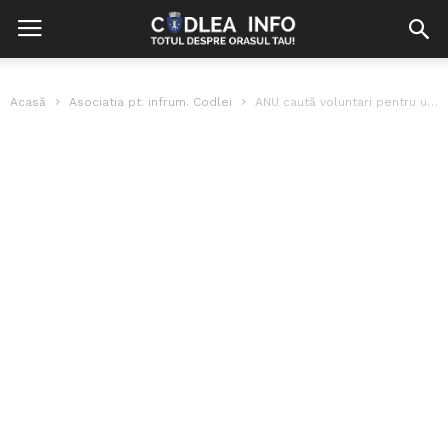
Acasă
Asociatia pt. infrum. Codlei
ANU caută voluntari pentru un proiect în domeniul protecției animalelor