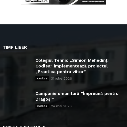
TIMP LIBER
Colegiul Tehnic „Simion Mehedinți
Codlea” implementează proiectul
„Practica pentru viitor”
31 iulie 2026
Codlea
Campanie umanitară ”Împreună pentru
Dragoș!”
24 mai 2026
Codlea