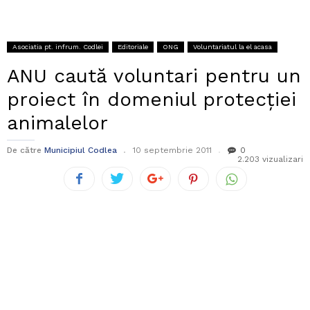
Asociatia pt. infrum. Codlei
Editoriale
ONG
Voluntariatul la el acasa
ANU caută voluntari pentru un
proiect în domeniul protecției
animalelor
De către
Municipiul Codlea
10 septembrie 2011
0
2.203 vizualizari