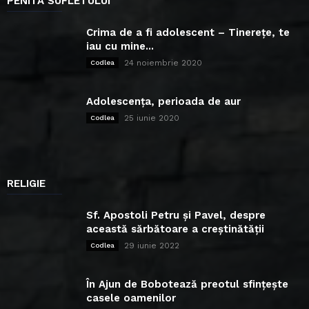
PENITA SUFLETULUI
Crima de a fi adolescent – Tinerețe, te
iau cu mine...
24 noiembrie 2020
Codlea
Adolescența, perioada de aur
25 iunie 2020
Codlea
RELIGIE
Sf. Apostoli Petru și Pavel, despre
această sărbătoare a creștinătății
29 iunie 2022
Codlea
În Ajun de Bobotează preotul sfințește
casele oamenilor