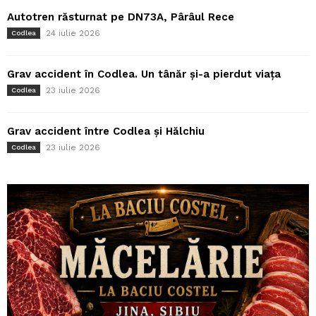
Autotren răsturnat pe DN73A, Pârâul Rece
24 iulie 2026
Codlea
Grav accident în Codlea. Un tânăr și-a pierdut viața
23 iulie 2026
Codlea
Grav accident între Codlea și Hălchiu
23 iulie 2026
Codlea