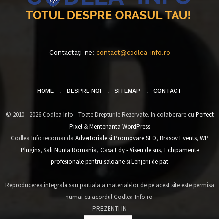
Contactați-ne:
contact@codlea-info.ro
HOME
DESPRE NOI
SITEMAP
CONTACT
© 2010 - 2026 Codlea Info - Toate Drepturile Rezervate. In colaborare cu
Perfect
Pixel
&
Mentenanta WordPress
Codlea Info recomanda
Advertoriale si Promovare SEO
,
Brasov Events
,
WP
Plugins
,
Sali Nunta Romania
,
Casa Edy - Viseu de sus
,
Echipamente
profesionale pentru saloane
si
Lenjerii de pat
Reproducerea integrala sau partiala a materialelor de pe acest site este permisa
numai cu acordul Codlea-Info.ro.
PREZENTI IN