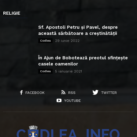
RELIGIE
Sf. Apostoli Petru și Pavel, despre
această sărbătoare a creștinătății
29 iunie 2022
Codlea
În Ajun de Bobotează preotul sfințește
casele oamenilor
5 ianuarie 2021
Codlea
FACEBOOK
RSS
TWITTER
YOUTUBE