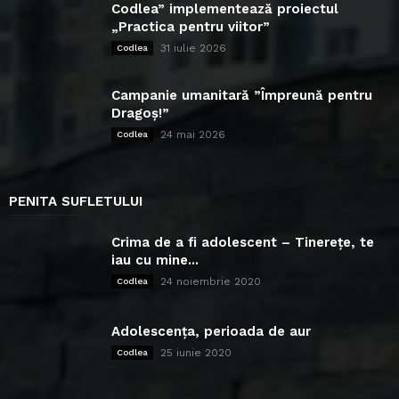
Codlea” implementează proiectul
„Practica pentru viitor”
31 iulie 2026
Codlea
Campanie umanitară ”Împreună pentru
Dragoș!”
24 mai 2026
Codlea
PENITA SUFLETULUI
Crima de a fi adolescent – Tinerețe, te
iau cu mine...
24 noiembrie 2020
Codlea
Adolescența, perioada de aur
25 iunie 2020
Codlea