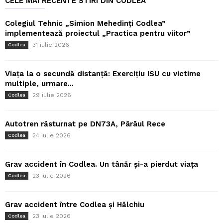
CELE MAI RECENTE STIRI DIN CODLEA
Colegiul Tehnic „Simion Mehedinți Codlea”
implementează proiectul „Practica pentru viitor”
31 iulie 2026
Codlea
Viața la o secundă distanță: Exercițiu ISU cu victime
multiple, urmare...
29 iulie 2026
Codlea
Autotren răsturnat pe DN73A, Pârâul Rece
24 iulie 2026
Codlea
Grav accident în Codlea. Un tânăr și-a pierdut viața
23 iulie 2026
Codlea
Grav accident între Codlea și Hălchiu
23 iulie 2026
Codlea